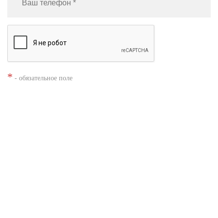
*
- обязательное поле
Нажимая кнопку «Заказать», я даю согласие на
обработку моих
персональных данных
Заказать звонок
Shacman X3000
Shacman X6000
Автобетоносмесители Shacman
Каталог техники