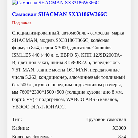
Самосвал SHACMAN SX33186W366C
Под заказ
Специализированный, автомобиль - самосвал, марка
SHACMAN, модель SX33186T366С, колёсная
формула 8×4, серия X3000, двигатель Cummins
ISM11E5 440 (440 л. с. ЕВРО 5), КПП 12JSD200TA-
В, цвет под заказ, шины 315/80R22.5, передняя ось
7.5T MAN, задние мосты 16T MAN, передаточные
числа 5.262, кондиционер, алюминиевый топливный
бак 500 л., кузов с передним подъемником размеры,
мм 7600*2300*1500+500 (толщина кузова: дно 8 мм,
борт 6 мм) с подогревом, WABCO ABS 6 каналов,
УВЭОС ЭРА-ГЛОНАСС.
Тип:
Грузовой самосвал
Кабина:
X3000
Колесная формула:
8×4