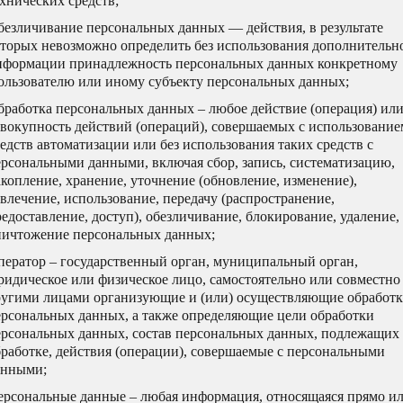
хнических средств;
безличивание персональных данных — действия, в результате
оторых невозможно определить без использования дополнительн
нформации принадлежность персональных данных конкретному
ользователю или иному субъекту персональных данных;
бработка персональных данных – любое действие (операция) ил
овокупность действий (операций), совершаемых с использование
едств автоматизации или без использования таких средств с
ерсональными данными, включая сбор, запись, систематизацию,
копление, хранение, уточнение (обновление, изменение),
влечение, использование, передачу (распространение,
едоставление, доступ), обезличивание, блокирование, удаление,
ничтожение персональных данных;
ператор – государственный орган, муниципальный орган,
идическое или физическое лицо, самостоятельно или совместно
ругими лицами организующие и (или) осуществляющие обработ
ерсональных данных, а также определяющие цели обработки
ерсональных данных, состав персональных данных, подлежащих
бработке, действия (операции), совершаемые с персональными
анными;
ерсональные данные – любая информация, относящаяся прямо и