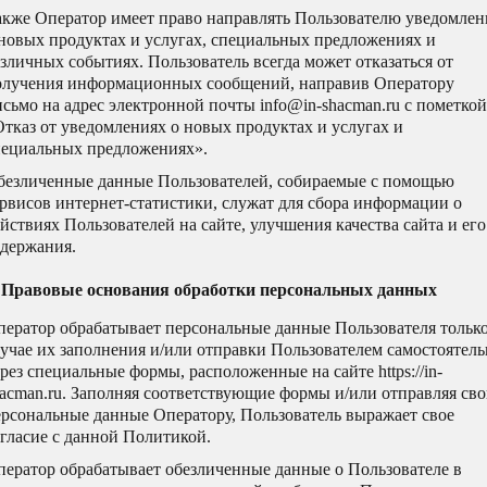
акже Оператор имеет право направлять Пользователю уведомлен
 новых продуктах и услугах, специальных предложениях и
зличных событиях. Пользователь всегда может отказаться от
олучения информационных сообщений, направив Оператору
сьмо на адрес электронной почты info@in-shacman.ru с пометкой
тказ от уведомлениях о новых продуктах и услугах и
пециальных предложениях».
безличенные данные Пользователей, собираемые с помощью
рвисов интернет-статистики, служат для сбора информации о
йствиях Пользователей на сайте, улучшения качества сайта и его
одержания.
. Правовые основания обработки персональных данных
ператор обрабатывает персональные данные Пользователя только
учае их заполнения и/или отправки Пользователем самостоятел
рез специальные формы, расположенные на сайте https://in-
acman.ru. Заполняя соответствующие формы и/или отправляя св
ерсональные данные Оператору, Пользователь выражает свое
гласие с данной Политикой.
ператор обрабатывает обезличенные данные о Пользователе в