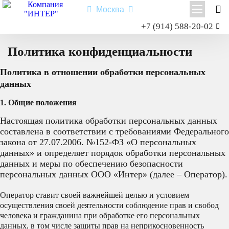
Москва
Заказать звонок
+7 (914) 588-20-02
Главная
Политика конфиденциальности
Shacman X3000
Политика конфиденциальности
Shacman X6000
Политика в отношении обработки персональных
Миксер
данных
Самосвал
Седельный тягач
1. Общие положения
Шасси
Настоящая политика обработки персональных данных
составлена в соответствии с требованиями Федерального
закона от 27.07.2006. №152-ФЗ «О персональных
данных» и определяет порядок обработки персональных
Shacman X6000
данных и меры по обеспечению безопасности
персональных данных ООО «Интер» (далее – Оператор).
Типы:
самосвал
,
седельный тягач
,
шасси
,
миксер
.
Назначение: для перевозки сыпучих грузов; для перевозки
Оператор ставит своей важнейшей целью и условием
посредством полуприцепной техники грузов и оборудования;
осуществления своей деятельности соблюдение прав и свобод
для установки на грузовую платформу различного
человека и гражданина при обработке его персональных
оборудования для коммунального и сельского хозяйства.
данных, в том числе защиты прав на неприкосновенность