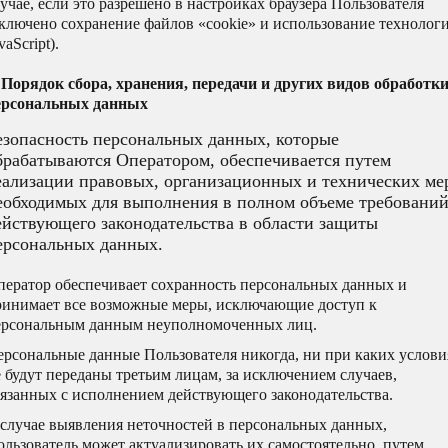
учае, если это разрешено в настройках браузера Пользователя
включено сохранение файлов «cookie» и использование технолог
vaScript).
. Порядок сбора, хранения, передачи и других видов обработк
ерсональных данных
езопасность персональных данных, которые
брабатываются Оператором, обеспечивается путем
еализации правовых, организационных и технических ме
еобходимых для выполнения в полном объеме требовани
ействующего законодательства в области защиты
ерсональных данных.
ператор обеспечивает сохранность персональных данных и
ринимает все возможные меры, исключающие доступ к
ерсональным данным неуполномоченных лиц.
ерсональные данные Пользователя никогда, ни при каких услови
 будут переданы третьим лицам, за исключением случаев,
вязанных с исполнением действующего законодательства.
 случае выявления неточностей в персональных данных,
льзователь может актуализировать их самостоятельно, путем