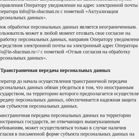
аправления Оператору уведомление на адрес электронной почты
ератора info@in-shacman.ru с пометкой «Актуализация
ерсональных данных».
рок обработки персональных данных является неограниченным.
льзователь может в любой момент отозвать свое согласие на
бработку персональных данных, направив Оператору уведомлен
осредством электронной почты на электронный адрес Оператора
fo@in-shacman.ru</ с пометкой «Отзыв согласия на обработку
ерсональных данных».
. Трансграничная передача персональных данных
ператор до начала осуществления трансграничной передачи
ерсональных данных обязан убедиться в том, что иностранным
сударством, на территорию которого предполагается осуществля
ередачу персональных данных, обеспечивается надежная защита
рав субъектов персональных данных.
рансграничная передача персональных данных на территории
ностранных государств, не отвечающих вышеуказанным
ебованиям, может осуществляться только в случае наличия
огласия в письменной форме субъекта персональных данных на