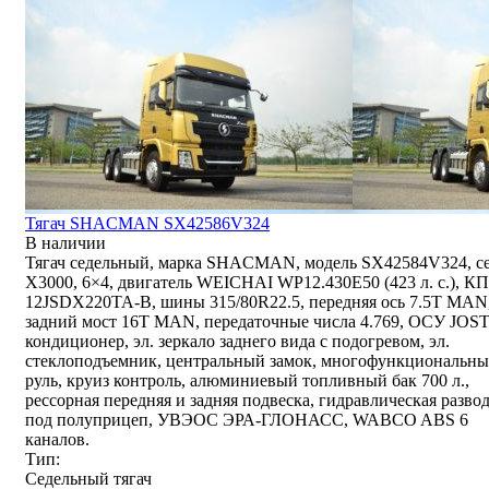
Тягач SHACMAN SX42586V324
В наличии
Тягач седельный, марка SHACMAN, модель SX42584V324, с
Х3000, 6×4, двигатель WEICHAI WP12.430E50 (423 л. с.), К
12JSDX220TA-B, шины 315/80R22.5, передняя ось 7.5T MAN
задний мост 16T MAN, передаточные числа 4.769, ОСУ JOST
кондиционер, эл. зеркало заднего вида с подогревом, эл.
стеклоподъемник, центральный замок, многофункциональн
руль, круиз контроль, алюминиевый топливный бак 700 л.,
рессорная передняя и задняя подвеска, гидравлическая разво
под полуприцеп, УВЭОС ЭРА-ГЛОНАСС, WABCO ABS 6
каналов.
Тип:
Седельный тягач