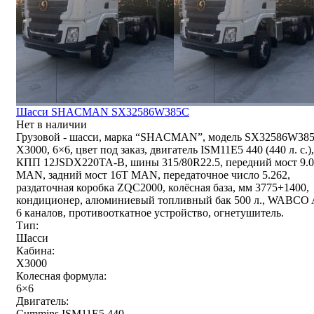
Шасси SHACMAN SX32586W385С
Нет в наличии
Грузовой - шасси, марка “SHACMAN”, модель SX32586W38
X3000, 6×6, цвет под заказ, двигатель ISM11E5 440 (440 л. с.),
КПП 12JSDX220TA-B, шины 315/80R22.5, передний мост 9.
MAN, задний мост 16T MAN, передаточное число 5.262,
раздаточная коробка ZQC2000, колёсная база, мм 3775+1400,
кондиционер, алюминиевый топливный бак 500 л., WABCO
6 каналов, противооткатное устройство, огнетушитель.
Тип:
Шасси
Кабина:
X3000
Колесная формула:
6×6
Двигатель:
Cummins ISM11E5 440