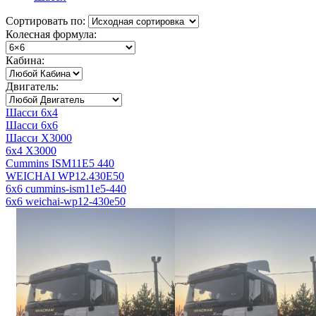
Сортировать по:
Колесная формула:
Кабина:
Двигатель:
Шасси 6x4
Шасси 6x6
Шасси X3000
6x4 X3000
Cummins ISM11E5 440
WEICHAI WP12.430E50
6x6 cummins-ism11e5-440
6x6 weichai-wp12-430e50