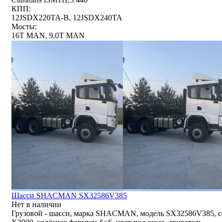
КПП:
12JSDX220TA-B, 12JSDX240TA
Мосты:
16T MAN, 9.0T MAN
Шасси SHACMAN SX32586V385
Нет в наличии
Грузовой - шасси, марка SHACMAN, модель SX32586V385, с