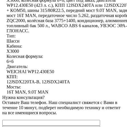
X3000, колёсная формула 6×6, цвет под заказ, двигатель
WP12.430E50 (423 л. с.), КПП 12JSDX240TA или 12JSDX22
+ КОМ50, шины 315/80R22.5, передний мост 9.0T MAN, зад
мост 16T MAN, передаточное число 5.262, раздаточная короб
ZQC2000, колёсная база 3775+1400, кондиционер, алюминие
топливный бак 500 л., WABCO ABS 6 каналов, УВЭОС ЭРА-
ГЛОНАСС.
Тип:
Шасси
Кабина:
X3000
Колесная формула:
6×6
Двигатель:
WEICHAI WP12.430E50
КПП:
12JSDX220TA-B, 12JSDX240TA
Мосты:
16T MAN, 9.0T MAN
Нужна консультация?
Оставьте Ваш телефон. Наш специалист свяжется с Вами в
течение 10 минут, подберет необходимую технику и ответит
на все имеющиеся вопросы.