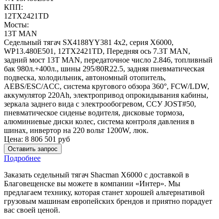
КПП:
12TX2421TD
Мосты:
13T MAN
Седельный тягач SX4188YY381 4x2, серия X6000,
WP13.480E501, 12TX2421TD, Передняя ось 7.3Т MAN,
задний мост 13T MAN, передаточное число 2.846, топливный
бак 980л.+400л., шины 295/80R22.5, задняя пневматическая
подвеска, холодильник, автономный отопитель,
AEBS/ESC/ACC, система кругового обзора 360°, FCW/LDW,
аккумулятор 220Ah, электропривод опрокидывания кабины,
зеркала заднего вида с электрообогревом, ССУ JOST#50,
пневматическое сиденье водителя, дисковые тормоза,
алюминиевые диски колес, система контроля давления в
шинах, инвертор на 220 вольт 1200W, люк.
Цена:
8 806 501
руб
Оставить запрос
Подробнее
Заказать седельный тягач Shacman X6000 с доставкой в
Благовещенске вы можете в компании «Интер». Мы
предлагаем технику, которая станет хорошей альтернативой
грузовым машинам европейских брендов и приятно порадует
вас своей ценой.