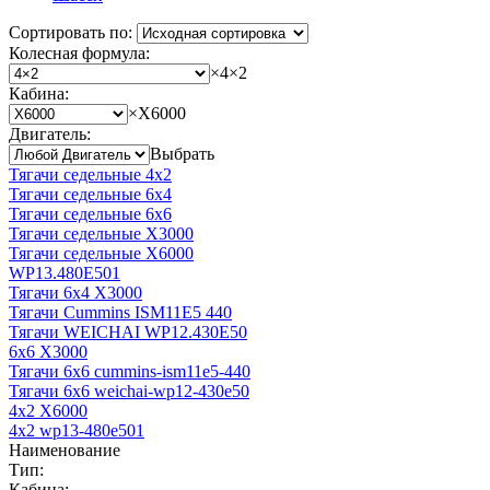
Сортировать по:
Колесная формула:
×
4×2
Кабина:
×
X6000
Двигатель:
Выбрать
Тягачи седельные 4x2
Тягачи седельные 6x4
Тягачи седельные 6x6
Тягачи седельные X3000
Тягачи седельные X6000
WP13.480E501
Тягачи 6x4 X3000
Тягачи Cummins ISM11E5 440
Тягачи WEICHAI WP12.430E50
6x6 X3000
Тягачи 6x6 cummins-ism11e5-440
Тягачи 6x6 weichai-wp12-430e50
4x2 X6000
4x2 wp13-480e501
Наименование
Тип:
Кабина: