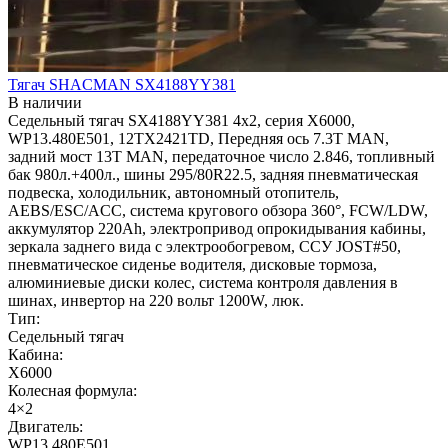
Тягач SHACMAN SX4188YY381
В наличии
Седельный тягач SX4188YY381 4x2, серия X6000,
WP13.480E501, 12TX2421TD, Передняя ось 7.3Т MAN,
задний мост 13T MAN, передаточное число 2.846, топливный
бак 980л.+400л., шины 295/80R22.5, задняя пневматическая
подвеска, холодильник, автономный отопитель,
AEBS/ESC/ACC, система кругового обзора 360°, FCW/LDW,
аккумулятор 220Ah, электропривод опрокидывания кабины,
зеркала заднего вида с электрообогревом, ССУ JOST#50,
пневматическое сиденье водителя, дисковые тормоза,
алюминиевые диски колес, система контроля давления в
шинах, инвертор на 220 вольт 1200W, люк.
Тип:
Седельный тягач
Кабина:
X6000
Колесная формула:
4×2
Двигатель:
WP13.480E501