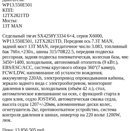
WP13.550E501
КПП:
12TX2821TD
Мосты:
13T MAN
Седельный тягач SX4258Y3334 6×4, серия X6000,
WP13.550E501, 12TX2821TD, Передняя ось 7.3Т MAN,
задний мост 13T MAN, передаточное число 3.083, топливный
бак 760л.+230л., шины 315/70R22.5, передняя подвеска
рессорная, задняя подвеска пневматическая, колесная база, мм:
3450+1400, холодильник, автономный отопитель (9 кВт.),
EBS/ESC/ACC, система кругового обзора 360°(7 камер),
FCW/LDW, напоминание об усталости вождения,
аккумулятор 220Ah, электропривод опрокидывания кабины,
зеркало заднего вида с электрообогревом, мониторинг
давления в шинах, холодильник (обьём 42 л.), стол,
автоматическое взвешивание на осях, с функцией старта в
один клик, седло JOST#50, автоматическая смазка седла,
высота седла 1207+/-20мм, алюминиевые диски колес,
огнетушитель 2кг, противооткатное устройство, система
контроля давления в шинах, инвертор на 220 вольт 1200W,
люк.
Цена:
13 856 505
руб