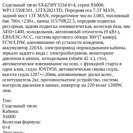
Седельный тягач SX4258Y3334 6×4, серия X6000,
WP13.550E501, 12TX2821TD, Передняя ось 7.3Т MAN,
задний мост 13T MAN, передаточное число 3.083, топливный
бак 760л.+230л., шины 315/70R22.5, передняя подвеска
рессорная, задняя подвеска пневматическая, колесная база, мм:
3450+1400, холодильник, автономный отопитель (9 кВт.),
EBS/ESC/ACC, система кругового обзора 360°(7 камер),
FCW/LDW, напоминание об усталости вождения,
аккумулятор 220Ah, электропривод опрокидывания кабины,
зеркало заднего вида с электрообогревом, мониторинг
давления в шинах, холодильник (обьём 42 л.), стол,
автоматическое взвешивание на осях, с функцией старта в
один клик, седло JOST#50, автоматическая смазка седла,
высота седла 1207+/-20мм, алюминиевые диски колес,
огнетушитель 2кг, противооткатное устройство, система
контроля давления в шинах, инвертор на 220 вольт 1200W,
люк.
Тип:
Седельный тягач
Кабина:
X6000
Колесная формула:
6×4
Двигатель: