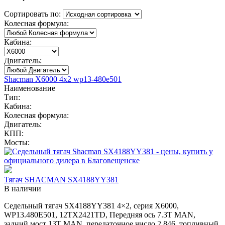
Сортировать по:
Колесная формула:
Кабина:
Двигатель:
Shacman X6000 4x2 wp13-480e501
Наименование
Тип:
Кабина:
Колесная формула:
Двигатель:
КПП:
Мосты:
Тягач SHACMAN SX4188YY381
В наличии
Седельный тягач SX4188YY381 4×2, серия X6000,
WP13.480E501, 12TX2421TD, Передняя ось 7.3Т MAN,
задний мост 13T MAN, передаточное число 2.846, топливный