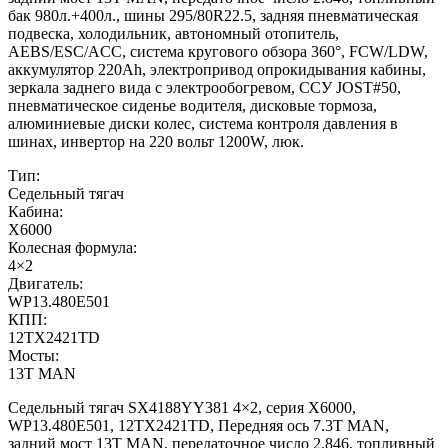
бак 980л.+400л., шины 295/80R22.5, задняя пневматическая
подвеска, холодильник, автономный отопитель,
AEBS/ESC/ACC, система кругового обзора 360°, FCW/LDW,
аккумулятор 220Ah, электропривод опрокидывания кабины,
зеркала заднего вида с электрообогревом, ССУ JOST#50,
пневматическое сиденье водителя, дисковые тормоза,
алюминиевые диски колес, система контроля давления в
шинах, инвертор на 220 вольт 1200W, люк.
Тип:
Седельный тягач
Кабина:
X6000
Колесная формула:
4×2
Двигатель:
WP13.480E501
КПП:
12TX2421TD
Мосты:
13T MAN
Седельный тягач SX4188YY381 4×2, серия X6000,
WP13.480E501, 12TX2421TD, Передняя ось 7.3Т MAN,
задний мост 13T MAN, передаточное число 2.846, топливный