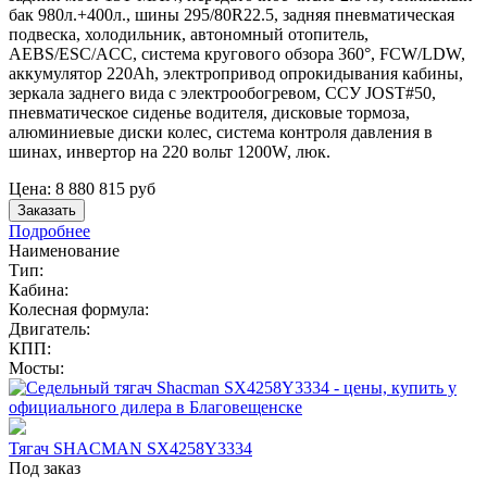
бак 980л.+400л., шины 295/80R22.5, задняя пневматическая
подвеска, холодильник, автономный отопитель,
AEBS/ESC/ACC, система кругового обзора 360°, FCW/LDW,
аккумулятор 220Ah, электропривод опрокидывания кабины,
зеркала заднего вида с электрообогревом, ССУ JOST#50,
пневматическое сиденье водителя, дисковые тормоза,
алюминиевые диски колес, система контроля давления в
шинах, инвертор на 220 вольт 1200W, люк.
Цена:
8 880 815
руб
Заказать
Подробнее
Наименование
Тип:
Кабина:
Колесная формула:
Двигатель:
КПП:
Мосты:
Тягач SHACMAN SX4258Y3334
Под заказ