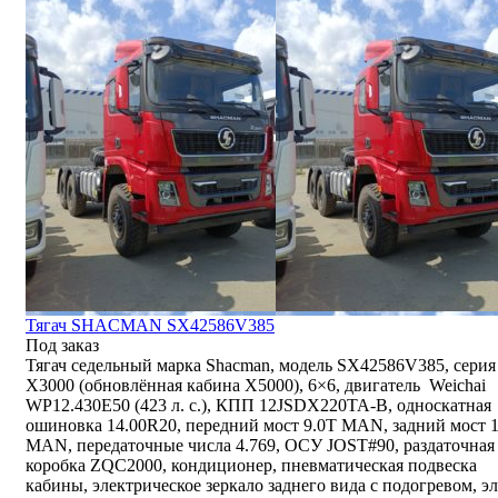
Тягач SHACMAN SX42586V385
Под заказ
Тягач седельный марка Shacman, модель SX42586V385, серия
Х3000 (обновлённая кабина X5000), 6×6, двигатель Weichai
WP12.430E50 (423 л. с.), КПП 12JSDX220TA-B, односкатная
ошиновка 14.00R20, передний мост 9.0T MAN, задний мост 
MAN, передаточные числа 4.769, ОСУ JOST#90, раздаточная
коробка ZQC2000, кондиционер, пневматическая подвеска
кабины, электрическое зеркало заднего вида с подогревом, эл