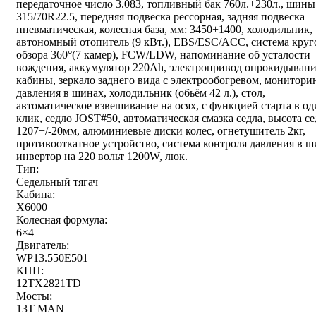
передаточное число 3.083, топливный бак 760л.+230л., шины
315/70R22.5, передняя подвеска рессорная, задняя подвеска
пневматическая, колесная база, мм: 3450+1400, холодильник,
автономный отопитель (9 кВт.), EBS/ESC/ACC, система круг
обзора 360°(7 камер), FCW/LDW, напоминание об усталости
вождения, аккумулятор 220Ah, электропривод опрокидыван
кабины, зеркало заднего вида с электрообогревом, монитори
давления в шинах, холодильник (обьём 42 л.), стол,
автоматическое взвешивание на осях, с функцией старта в о
клик, седло JOST#50, автоматическая смазка седла, высота се
1207+/-20мм, алюминиевые диски колес, огнетушитель 2кг,
противооткатное устройство, система контроля давления в ш
инвертор на 220 вольт 1200W, люк.
Тип:
Седельный тягач
Кабина:
X6000
Колесная формула:
6×4
Двигатель:
WP13.550E501
КПП:
12TX2821TD
Мосты:
13T MAN