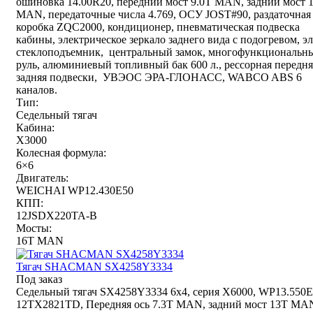
ошиновка 14.00R20, передний мост 9.0T MAN, задний мост 
MAN, передаточные числа 4.769, ОСУ JOST#90, раздаточная
коробка ZQC2000, кондиционер, пневматическая подвеска
кабины, электрическое зеркало заднего вида с подогревом, эл
стеклоподъемник, центральный замок, многофункциональн
руль, алюминиевый топливный бак 600 л., рессорная передня
задняя подвески, УВЭОС ЭРА-ГЛОНАСС, WABCO ABS 6
каналов.
Тип:
Седельный тягач
Кабина:
X3000
Колесная формула:
6×6
Двигатель:
WEICHAI WP12.430E50
КПП:
12JSDX220TA-B
Мосты:
16T MAN
Тягач SHACMAN SX4258Y3334
Под заказ
Седельный тягач SX4258Y3334 6x4, серия X6000, WP13.550E
12TX2821TD, Передняя ось 7.3Т MAN, задний мост 13T MA