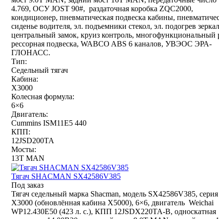
4.769, ОСУ JOST 90#, раздаточная коробка ZQC2000,
кондиционер, пневматическая подвеска кабины, пневматиче
сиденье водителя, эл. подъемники стекол, эл. подогрев зеркал
центральный замок, круиз контроль, многофункциональный 
рессорная подвеска, WABCO ABS 6 каналов, УВЭОС ЭРА-
ГЛОНАСС.
Тип:
Седельный тягач
Кабина:
X3000
Колесная формула:
6×6
Двигатель:
Cummins ISM11E5 440
КПП:
12JSD200TA
Мосты:
13T MAN
Тягач SHACMAN SX42586V385
Под заказ
Тягач седельный марка Shacman, модель SX42586V385, серия
Х3000 (обновлённая кабина X5000), 6×6, двигатель Weichai
WP12.430E50 (423 л. с.), КПП 12JSDX220TA-B, односкатная