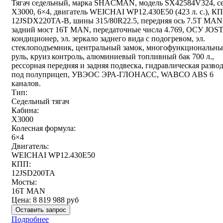
Тягач седельный, марка SHACMAN, модель SX42584V324, с
Х3000, 6×4, двигатель WEICHAI WP12.430E50 (423 л. с.), К
12JSDX220TA-B, шины 315/80R22.5, передняя ось 7.5T MAN
задний мост 16T MAN, передаточные числа 4.769, ОСУ JOST
кондиционер, эл. зеркало заднего вида с подогревом, эл.
стеклоподъемник, центральный замок, многофункциональн
руль, круиз контроль, алюминиевый топливный бак 700 л.,
рессорная передняя и задняя подвеска, гидравлическая разво
под полуприцеп, УВЭОС ЭРА-ГЛОНАСС, WABCO ABS 6
каналов.
Тип:
Седельный тягач
Кабина:
X3000
Колесная формула:
6×4
Двигатель:
WEICHAI WP12.430E50
КПП:
12JSD200TA
Мосты:
16T MAN
Цена:
8 819 988
руб
Оставить запрос
Подробнее