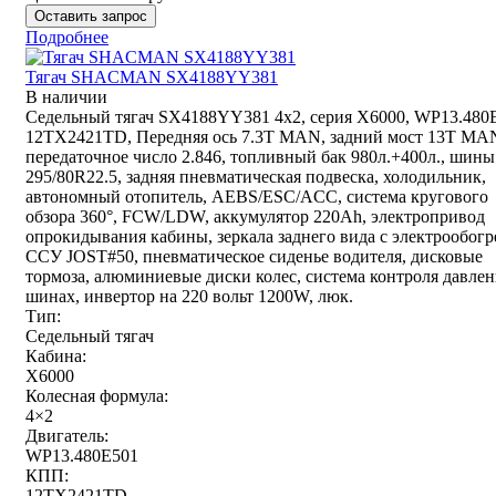
Оставить запрос
Подробнее
Тягач SHACMAN SX4188YY381
В наличии
Седельный тягач SX4188YY381 4x2, серия X6000, WP13.480
12TX2421TD, Передняя ось 7.3Т MAN, задний мост 13T MA
передаточное число 2.846, топливный бак 980л.+400л., шины
295/80R22.5, задняя пневматическая подвеска, холодильник,
автономный отопитель, AEBS/ESC/ACC, система кругового
обзора 360°, FCW/LDW, аккумулятор 220Ah, электропривод
опрокидывания кабины, зеркала заднего вида с электрообогр
ССУ JOST#50, пневматическое сиденье водителя, дисковые
тормоза, алюминиевые диски колес, система контроля давлен
шинах, инвертор на 220 вольт 1200W, люк.
Тип:
Седельный тягач
Кабина:
X6000
Колесная формула:
4×2
Двигатель:
WP13.480E501
КПП:
12TX2421TD