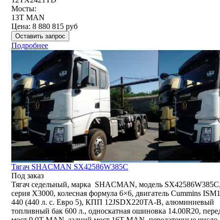
Мосты:
13T MAN
Цена:
8 880 815
руб
Оставить запрос
Подробнее
Тягач SHACMAN SX42586W385C
Под заказ
Тягач седельный, марка SHACMAN, модель SX42586W385C
серия Х3000, колесная формула 6×6, двигатель Cummins ISM
440 (440 л. с. Евро 5), КПП 12JSDX220TA-B, алюминиевый
топливный бак 600 л., односкатная ошиновка 14.00R20, пер
мост 9.0T MAN, задний мост 16T MAN, передаточные число