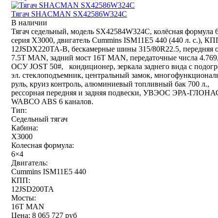
Тягач SHACMAN SX42586W324C
В наличии
Тягач седельный, модель SX42584W324C, колёсная формула 
серия X3000, двигатель Cummins ISM11E5 440 (440 л. с.), КП
12JSDX220TA-B, бескамерные шины 315/80R22.5, передняя 
7.5T MAN, задний мост 16T MAN, передаточные числа 4.769
ОСУ JOST 50#, кондиционер, зеркала заднего вида с подогр
эл. стеклоподъемник, центральный замок, многофункциона
руль, круиз контроль, алюминиевый топливный бак 700 л.,
рессорная передняя и задняя подвески, УВЭОС ЭРА-ГЛОНА
WABCO ABS 6 каналов.
Тип:
Седельный тягач
Кабина:
X3000
Колесная формула:
6×4
Двигатель:
Cummins ISM11E5 440
КПП:
12JSD200TA
Мосты:
16T MAN
Цена:
8 065 727
руб