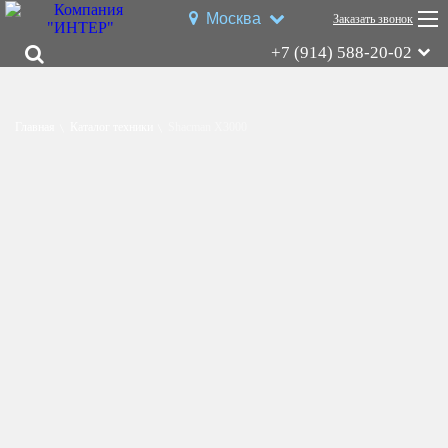
Москва
Заказать звонок
+7 (914) 588-20-02
Shacman X3000
Shacman X6000
Главная
Каталог техники
Shacman X3000
Миксер
Самосвал
Седельный тягач
Шасси
Shacman X6000
Типы:
самосвал
,
седельный тягач
,
шасси
,
миксер
.
Назначение: для перевозки сыпучих грузов; для перевозки
посредством полуприцепной техники грузов и оборудования;
для установки на грузовую платформу различного
оборудования для коммунального и сельского хозяйства.