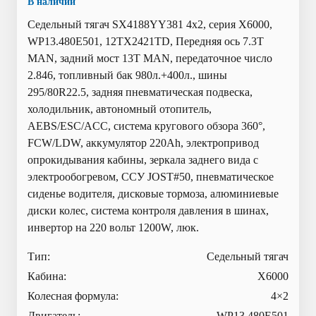
В наличии
Седельный тягач SX4188YY381 4x2, серия X6000,
WP13.480E501, 12TX2421TD, Передняя ось 7.3Т
MAN, задний мост 13T MAN, передаточное число
2.846, топливный бак 980л.+400л., шины
295/80R22.5, задняя пневматическая подвеска,
холодильник, автономный отопитель,
AEBS/ESC/ACC, система кругового обзора 360°,
FCW/LDW, аккумулятор 220Ah, электропривод
опрокидывания кабины, зеркала заднего вида с
электрообогревом, ССУ JOST#50, пневматическое
сиденье водителя, дисковые тормоза, алюминиевые
диски колес, система контроля давления в шинах,
инвертор на 220 вольт 1200W, люк.
Тип:
Седельный тягач
Кабина:
X6000
Колесная формула:
4×2
Двигатель:
WP13.480E501