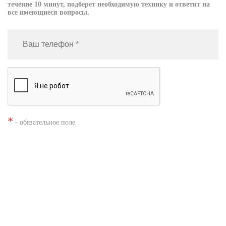
течение 10 минут, подберет необходимую технику и ответит на
все имеющиеся вопросы.
*
- обязательное поле
Нажимая кнопку «Заказать», я даю согласие на
обработку моих
персональных данных
Заказать звонок
Shacman X3000