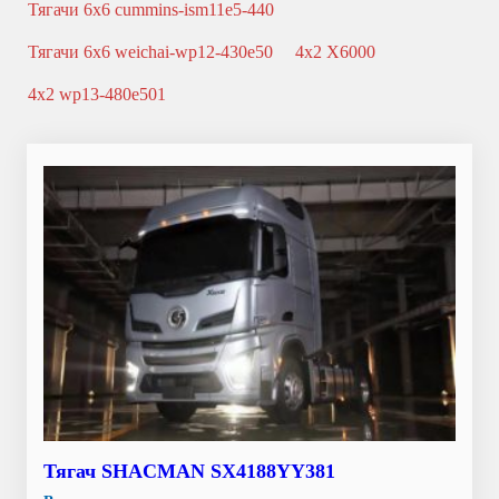
Тягачи 6x6 cummins-ism11e5-440
Тягачи 6x6 weichai-wp12-430e50
4x2 X6000
4x2 wp13-480e501
Тягач SHACMAN SX4188YY381