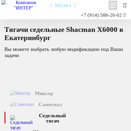
Москва
Заказать звонок
+7 (914) 588-20-02
Главная
Каталог техники
Седельный тягач
X6000
Shacman X3000
Тягачи седельные Shacman X6000 в
Shacman X6000
Екатеринбург
Миксер
Вы можете выбрать любую модификацию под Ваши
Самосвал
задачи
Седельный тягач
Шасси
Shacman X6000
Миксер
Типы:
самосвал
,
седельный тягач
,
шасси
,
миксер
.
Самосвал
Назначение: для перевозки сыпучих грузов; для перевозки
посредством полуприцепной техники грузов и оборудования;
Седельный
для установки на грузовую платформу различного
тягач
оборудования для коммунального и сельского хозяйства.