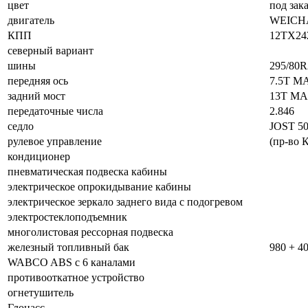
цвет
под зака
двигатель
WEICHAI
КПП
12TX24
северный вариант
шины
295/80R
передняя ось
7.5T M
задний мост
13T M
передаточные числа
2.846
седло
JOST 5
рулевое управление
(пр-во 
кондиционер
пневматическая подвеска кабины
электрическое опрокидывание кабины
электрическое зеркало заднего вида с подогревом
электростеклоподъемник
многолистовая рессорная подвеска
железный топливный бак
980 + 40
WABCO ABS с 6 каналами
противооткатное устройство
огнетушитель
Глонасс