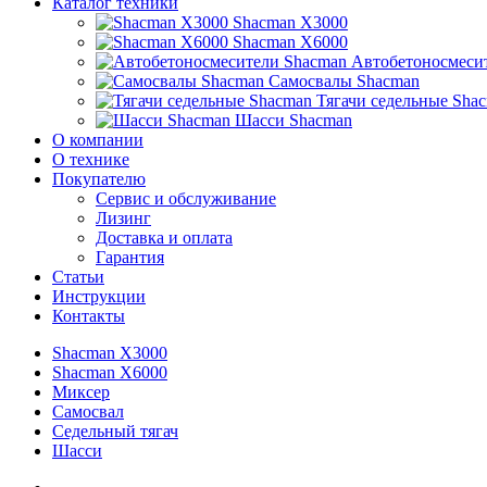
Каталог техники
Shacman X3000
Shacman X6000
Автобетоносмеси
Самосвалы Shacman
Тягачи седельные Sha
Шасси Shacman
О компании
О технике
Покупателю
Сервис и обслуживание
Лизинг
Доставка и оплата
Гарантия
Статьи
Инструкции
Контакты
Shacman X3000
Shacman X6000
Миксер
Самосвал
Седельный тягач
Шасси