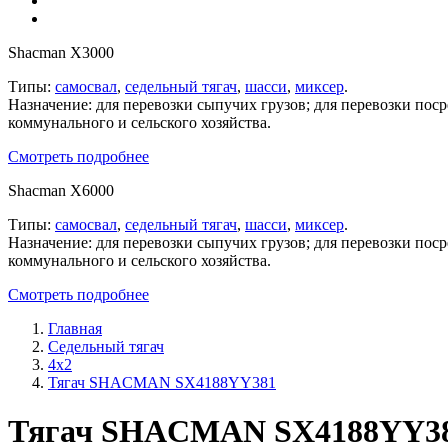
Shacman X3000
Типы:
самосвал
,
седельный тягач
,
шасси
,
миксер
.
Назначение: для перевозки сыпучих грузов; для перевозки пос
коммунального и сельского хозяйства.
Смотреть подробнее
Shacman X6000
Типы:
самосвал
,
седельный тягач
,
шасси
,
миксер
.
Назначение: для перевозки сыпучих грузов; для перевозки пос
коммунального и сельского хозяйства.
Смотреть подробнее
Главная
Седельный тягач
4х2
Тягач SHACMAN SX4188YY381
Тягач SHACMAN SX4188YY381