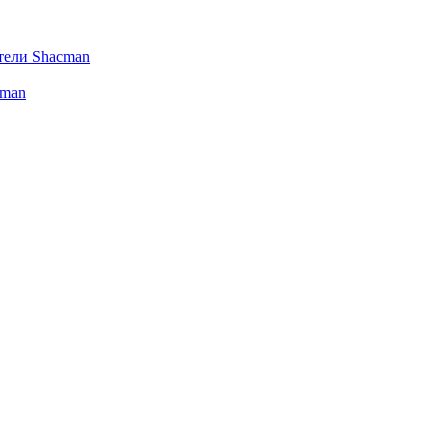
тели Shacman
cman