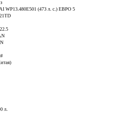
з
 WP13.480E501 (473 л. с.) ЕВРО 5
21TD
22.5
AN
AN
0#
Китая)
0 л.