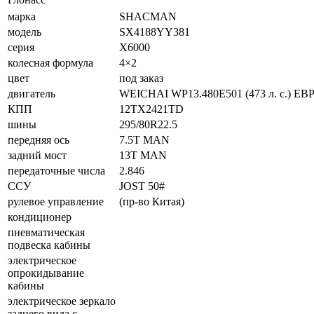
марка
SHACMAN
модель
SX4188YY381
серия
X6000
колесная формула
4×2
цвет
под заказ
двигатель
WEICHAI WP13.480E501 (473 л. с.) ЕВ
КПП
12TX2421TD
шины
295/80R22.5
передняя ось
7.5T MAN
задний мост
13T MAN
передаточные числа
2.846
ССУ
JOST 50#
рулевое управление
(пр-во Китая)
кондиционер
пневматическая
подвеска кабины
электрическое
опрокидывание
кабины
электрическое зеркало
заднего вида с