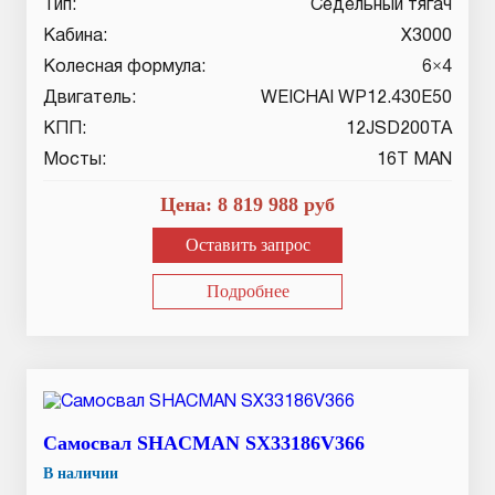
Тип:
Седельный тягач
Кабина:
X3000
Колесная формула:
6×4
Двигатель:
WEICHAI WP12.430E50
КПП:
12JSD200TA
Мосты:
16T MAN
Цена:
8 819 988
руб
Оставить запрос
Подробнее
Самосвал SHACMAN SX33186V366
В наличии