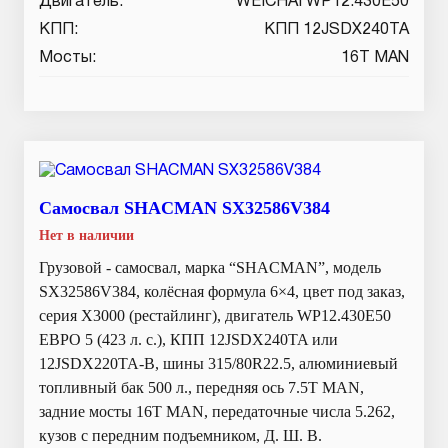
Двигатель:
WEICHAI WP12.430E50
КПП:
КПП 12JSDX240TA
Мосты:
16T MAN
Самосвал SHACMAN SX32586V384
Нет в наличии
Грузовой - самосвал, марка “SHACMAN”, модель
SX32586V384, колёсная формула 6×4, цвет под заказ,
серия X3000 (рестайлинг), двигатель WP12.430E50
ЕВРО 5 (423 л. с.), КПП 12JSDX240TA или
12JSDX220TA-B, шины 315/80R22.5, алюминиевый
топливный бак 500 л., передняя ось 7.5T MAN,
задние мосты 16T MAN, передаточные числа 5.262,
кузов с передним подъемником, Д. Ш. В.