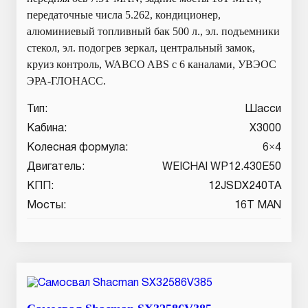
передаточные числа 5.262, кондиционер,
алюминиевый топливный бак 500 л., эл. подъемники
стекол, эл. подогрев зеркал, центральный замок,
круиз контроль, WABCO ABS с 6 каналами, УВЭОС
ЭРА-ГЛОНАСС.
Тип:
Шасси
Кабина:
X3000
Колесная формула:
6×4
Двигатель:
WEICHAI WP12.430E50
КПП:
12JSDX240TA
Мосты:
16T MAN