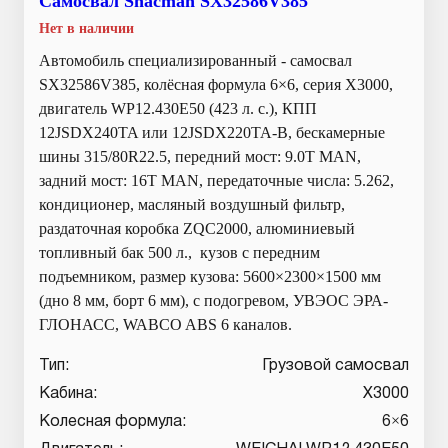
Самосвал Shacman SX32586V385
Нет в наличии
Автомобиль специализированный - самосвал
SX32586V385, колёсная формула 6×6, серия X3000,
двигатель WP12.430E50 (423 л. с.), КПП
12JSDX240TA или 12JSDX220TA-B, бескамерные
шины 315/80R22.5, передний мост: 9.0T MAN,
задний мост: 16T MAN, передаточные числа: 5.262,
кондиционер, масляный воздушный фильтр,
раздаточная коробка ZQC2000, алюминиевый
топливный бак 500 л., кузов с передним
подъемником, размер кузова: 5600×2300×1500 мм
(дно 8 мм, борт 6 мм), с подогревом, УВЭОС ЭРА-
ГЛОНАСС, WABCO ABS 6 каналов.
Тип:
Грузовой самосвал
Кабина:
X3000
Колесная формула:
6×6