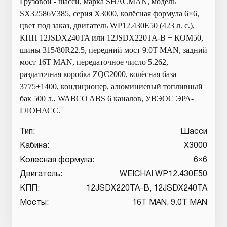
Грузовой - шасси, марка SHACMAN, модель
SX32586V385, серия X3000, колёсная формула 6×6,
цвет под заказ, двигатель WP12.430E50 (423 л. с.),
КПП 12JSDX240TA или 12JSDX220TA-B + КОМ50,
шины 315/80R22.5, передний мост 9.0T MAN, задний
мост 16T MAN, передаточное число 5.262,
раздаточная коробка ZQC2000, колёсная база
3775+1400, кондиционер, алюминиевый топливный
бак 500 л., WABCO ABS 6 каналов, УВЭОС ЭРА-
ГЛОНАСС.
Тип:
Шасси
Кабина:
X3000
Колесная формула:
6×6
Двигатель:
WEICHAI WP12.430E50
КПП:
12JSDX220TA-B, 12JSDX240TA
Мосты:
16T MAN, 9.0T MAN