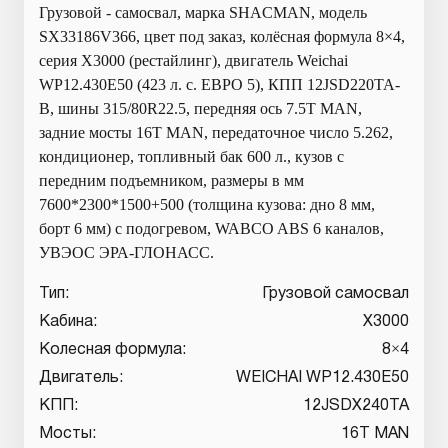
Грузовой - самосвал, марка SHACMAN, модель
SX33186V366, цвет под заказ, колёсная формула 8×4,
серия X3000 (рестайлинг), двигатель Weichai
WP12.430E50 (423 л. с. ЕВРО 5), КПП 12JSD220TA-
В, шины 315/80R22.5, передняя ось 7.5T MAN,
задние мосты 16T MAN, передаточное число 5.262,
кондиционер, топливный бак 600 л., кузов с
передним подъемником, размеры в мм
7600*2300*1500+500 (толщина кузова: дно 8 мм,
борт 6 мм) с подогревом, WABCO ABS 6 каналов,
УВЭОС ЭРА-ГЛОНАСС.
Тип:
Грузовой самосвал
Кабина:
X3000
Колесная формула:
8×4
Двигатель:
WEICHAI WP12.430E50
КПП:
12JSDX240TA
Мосты:
16T MAN