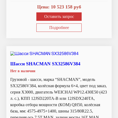
Цена:
10 523 158
руб
Оставить запрос
Подробнее
Шасси SHACMAN SX32586V384
Нет в наличии
Грузовой - шасси, марка “SHACMAN”, модель
SX32586V384, колёсная формула 6×4, цвет под заказ,
серия X3000, двигатель WEICHAI WP12.430E50 (423
л. с.), КПП 12JSD220TA-B или 12JSDX240TA,
коробка отбора мощности (КОМ) QH50, колёсная
база, мм: 4575-4975+1400, шины 315/80R22.5,
передняя ось 7.5T MAN, задние мосты 16T MAN,