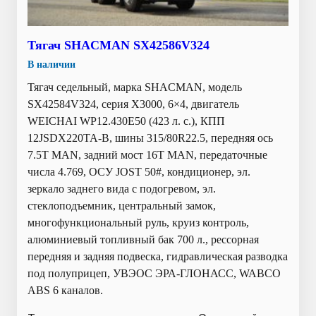
Тягач SHACMAN SX42586V324
В наличии
Тягач седельный, марка SHACMAN, модель
SX42584V324, серия Х3000, 6×4, двигатель
WEICHAI WP12.430E50 (423 л. с.), КПП
12JSDX220TA-B, шины 315/80R22.5, передняя ось
7.5T MAN, задний мост 16T MAN, передаточные
числа 4.769, ОСУ JOST 50#, кондиционер, эл.
зеркало заднего вида с подогревом, эл.
стеклоподъемник, центральный замок,
многофункциональный руль, круиз контроль,
алюминиевый топливный бак 700 л., рессорная
передняя и задняя подвеска, гидравлическая разводка
под полуприцеп, УВЭОС ЭРА-ГЛОНАСС, WABCO
ABS 6 каналов.