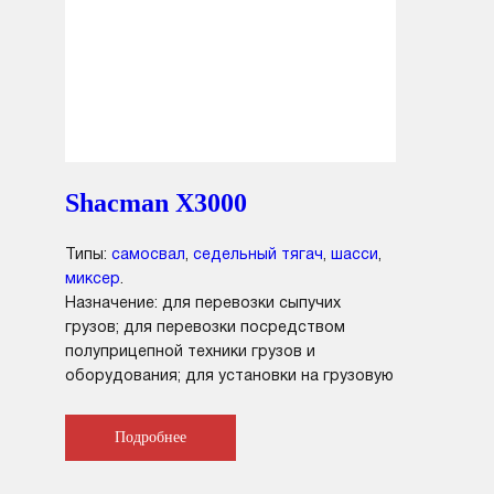
Смотреть подробнее
Shacman X3000
Типы:
самосвал
,
седельный тягач
,
шасси
,
миксер
.
Назначение: для перевозки сыпучих
грузов; для перевозки посредством
полуприцепной техники грузов и
оборудования; для установки на грузовую
платформу различного оборудования для
коммунального и сельского хозяйства.
Подробнее