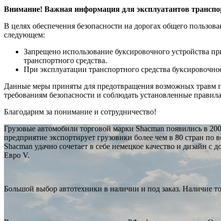
Внимание! Важная информация для эксплуатантов трансп
В целях обеспечения безопасности на дорогах общего пользо
следующем:
Запрещено использование буксировочного устройства пр
транспортного средства.
При эксплуатации транспортного средства буксировочно
Данные меры приняты для предотвращения возможных травм пе
требованиям безопасности и соблюдать установленные правила
Благодарим за понимание и сотрудничество!
Грузовые автомобили торговой марки Shacman появились в 200
предприятие экспортирует грузовики более чем в 80 стран по в
Shacman удачно сочетает в себе немецкое качество и дизайн с 
Евро V.
Большой выбор автотехники в наличии и под заказ. Наличие то