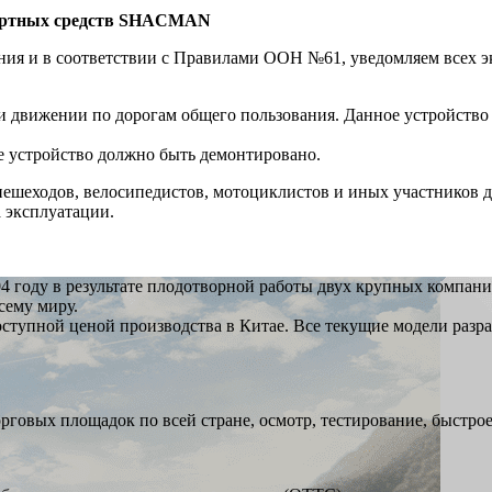
ортных средств
SHACMAN
вания и в соответствии с Правилами ООН №61, уведомляем все
и движении по дорогам общего пользования. Данное устройство
е устройство должно быть демонтировано.
шеходов, велосипедистов, мотоциклистов и иных участников д
 эксплуатации.
4 году в результате плодотворной работы двух крупных компани
сему миру.
доступной ценой производства в Китае. Все текущие модели разр
рговых площадок по всей стране, осмотр, тестирование, быстро