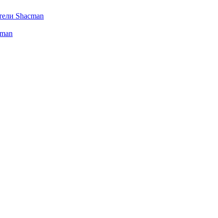
тели Shacman
cman