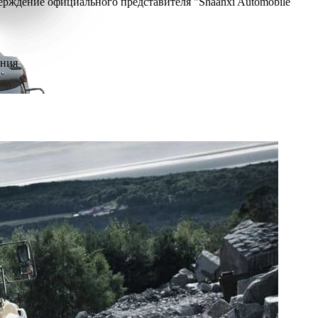
ерждение официального представителя "Shaanxi Automobile
ения