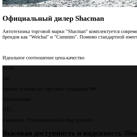
Официальный дилер Shacman
Автотехника торговой марки "Shacman" комплектуется соврем
брендов как "Weichai" и "Cummins". Помимо стандартной име
Идеальное соотношение цена-качество
Более
100
единиц техники на торговых площадках РФ
Электронные
ПТС
в наличии. Утилизационный сбор уплачен
Высокая доступность и надежность
Sha