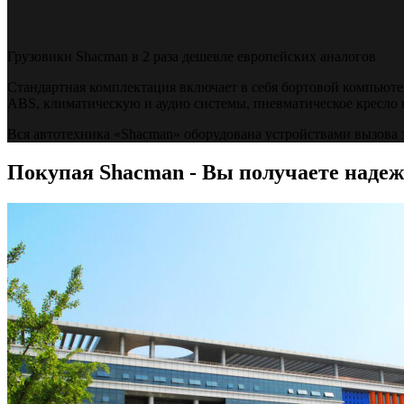
Грузовики Shacman в 2 раза дешевле европейских аналогов
Стандартная комплектация включает в себя бортовой компьюте
ABS, климатическую и аудио системы, пневматическое кресло 
Вся автотехника «Shacman» оборудована устройствами вызо
Покупая Shacman - Вы получаете надеж