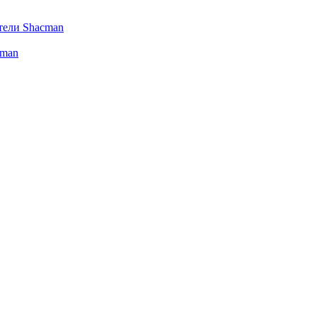
тели Shacman
cman