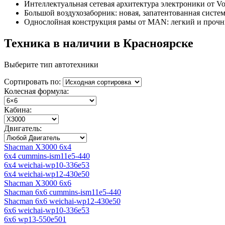
Интеллектуальная сетевая архитектура электроники от Vo
Большой воздухозаборник: новая, запатентованная сист
Однослойная конструкция рамы от MAN: легкий и прочн
Техника в наличии в Красноярске
Выберите тип автотехники
Сортировать по:
Колесная формула:
Кабина:
Двигатель:
Shacman X3000 6x4
6x4 cummins-ism11e5-440
6x4 weichai-wp10-336e53
6x4 weichai-wp12-430e50
Shacman X3000 6x6
Shacman 6x6 cummins-ism11e5-440
Shacman 6x6 weichai-wp12-430e50
6x6 weichai-wp10-336e53
6x6 wp13-550e501