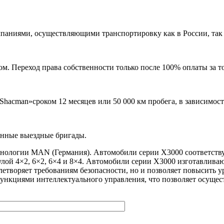
аниями, осуществляющими транспортировку как в России, так и
м. Переход права собственности только после 100% оплаты за т
Shacman»сроком 12 месяцев или 50 000 км пробега, в зависимост
енные выездные бригады.
хнологии MAN (Германия). Автомобили серии X3000 соответству
лой 4×2, 6×2, 6×4 и 8×4. Автомобили серии X3000 изготавлива
летворяет требованиям безопасности, но и позволяет повысить у
кциями интеллектуального управления, что позволяет осущест