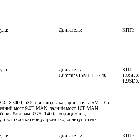
ула:
Двигатель:
КПП:
ула:
Двигатель:
КПП:
Cummins ISM11E5 440
12JSDX
12JSD
 X3000, 6×6, цвет под заказ, двигатель ISM11E5
ередний мост 9.0T MAN, задний мост 16T MAN,
ёсная база, мм 3775+1400, кондиционер,
противооткатное устройство, огнетушитель.
ула:
Двигатель:
КПП: