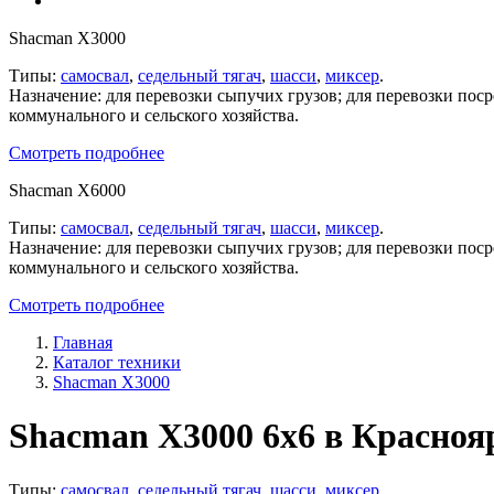
Shacman X3000
Типы:
самосвал
,
седельный тягач
,
шасси
,
миксер
.
Назначение: для перевозки сыпучих грузов; для перевозки пос
коммунального и сельского хозяйства.
Смотреть подробнее
Shacman X6000
Типы:
самосвал
,
седельный тягач
,
шасси
,
миксер
.
Назначение: для перевозки сыпучих грузов; для перевозки пос
коммунального и сельского хозяйства.
Смотреть подробнее
Главная
Каталог техники
Shacman X3000
Shacman X3000 6x6 в Красноя
Типы:
самосвал
,
седельный тягач
,
шасси
,
миксер
.