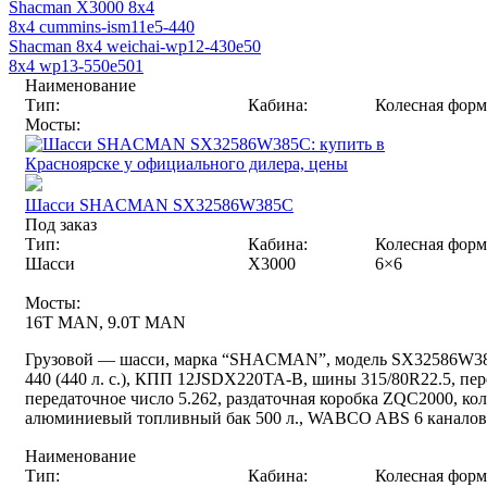
Shacman X3000 8x4
8x4 cummins-ism11e5-440
Shacman 8x4 weichai-wp12-430e50
8x4 wp13-550e501
Наименование
Тип:
Кабина:
Колесная форм
Мосты:
Шасси SHACMAN SX32586W385С
Под заказ
Тип:
Кабина:
Колесная форм
Шасси
X3000
6×6
Мосты:
16T MAN, 9.0T MAN
Грузовой — шасси, марка “SHACMAN”, модель SX32586W385C
440 (440 л. с.), КПП 12JSDX220TA-B, шины 315/80R22.5, п
передаточное число 5.262, раздаточная коробка ZQC2000, кол
алюминиевый топливный бак 500 л., WABCO ABS 6 каналов, 
Наименование
Тип:
Кабина:
Колесная форм