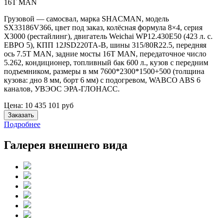
16T MAN
Грузовой — самосвал, марка SHACMAN, модель
SX33186V366, цвет под заказ, колёсная формула 8×4, серия
X3000 (рестайлинг), двигатель Weichai WP12.430E50 (423 л. с.
ЕВРО 5), КПП 12JSD220TA-В, шины 315/80R22.5, передняя
ось 7.5T MAN, задние мосты 16T MAN, передаточное число
5.262, кондиционер, топливный бак 600 л., кузов с передним
подъемником, размеры в мм 7600*2300*1500+500 (толщина
кузова: дно 8 мм, борт 6 мм) с подогревом, WABCO ABS 6
каналов, УВЭОС ЭРА-ГЛОНАСС.
Цена:
10 435 101
руб
Заказать
Подробнее
Галерея внешнего вида