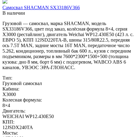
Самосвал SHACMAN SX33186V366
В наличии
Грузовой — самосвал, марка SHACMAN, модель
SX33186V366, цвет под заказ, колёсная формула 8×4, серия
X3000 (рестайлинг), двигатель Weichai WP12.430E50 (423 л. с.
ЕВРО 5), КПП 12JSD220TA-В, шины 315/80R22.5, передняя
ось 7.5T MAN, задние мосты 16T MAN, передаточное число
5.262, кондиционер, топливный бак 600 л., кузов с передним
подъемником, размеры в мм 7600*2300*1500+500 (толщина
кузова: дно 8 мм, борт 6 мм) с подогревом, WABCO ABS 6
каналов, УВЭОС ЭРА-ГЛОНАСС.
Тип:
Грузовой самосвал
Кабина:
X3000
Колесная формула:
8×4
Двигатель:
WEICHAI WP12.430E50
КПП:
12JSDX240TA
Мосты: