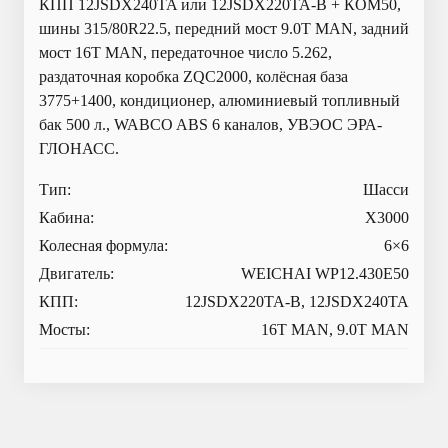
КПП 12JSDX240TA или 12JSDX220TA-B + КОМ50,
шины 315/80R22.5, передний мост 9.0T MAN, задний
мост 16T MAN, передаточное число 5.262,
раздаточная коробка ZQC2000, колёсная база
3775+1400, кондиционер, алюминиевый топливный
бак 500 л., WABCO ABS 6 каналов, УВЭОС ЭРА-
ГЛОНАСС.
Тип:
Шасси
Кабина:
X3000
Колесная формула:
6×6
Двигатель:
WEICHAI WP12.430E50
КПП:
12JSDX220TA-B, 12JSDX240TA
Мосты:
16T MAN, 9.0T MAN