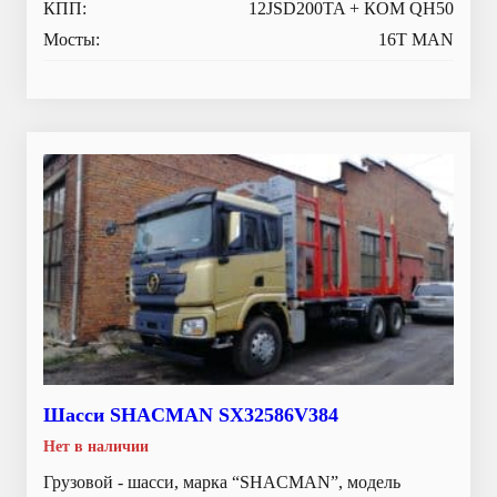
КПП:
12JSD200TA + КОМ QH50
Мосты:
16T MAN
Шасси SHACMAN SX32586V384
Нет в наличии
Грузовой - шасси, марка “SHACMAN”, модель