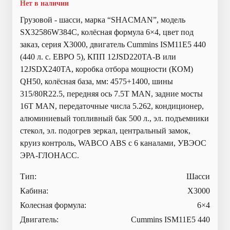
Нет в наличии
Грузовой - шасси, марка “SHACMAN”, модель
SX32586W384C, колёсная формула 6×4, цвет под
заказ, серия X3000, двигатель Cummins ISM11E5 440
(440 л. с. ЕВРО 5), КПП 12JSD220TA-B или
12JSDX240TA, коробка отбора мощности (КОМ)
QH50, колёсная база, мм: 4575+1400, шины
315/80R22.5, передняя ось 7.5T MAN, задние мосты
16T MAN, передаточные числа 5.262, кондиционер,
алюминиевый топливный бак 500 л., эл. подъемники
стекол, эл. подогрев зеркал, центральный замок,
круиз контроль, WABCO ABS с 6 каналами, УВЭОС
ЭРА-ГЛОНАСС.
Тип:
Шасси
Кабина:
X3000
Колесная формула:
6×4
Двигатель:
Cummins ISM11E5 440