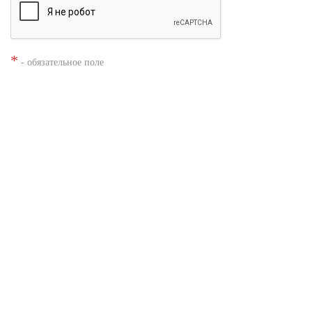
*
- обязательное поле
Нажимая кнопку «Заказать», я даю согласие на
обработку моих
персональных данных
Заказать звонок
Shacman X3000
Shacman X6000
Автобетоносмесители Shacman
Каталог техники
Самосвалы Shacman
Тягачи седельные Shacman
Шасси Shacman