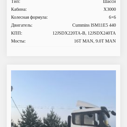
Тип:
Шасси
Кабина:
X3000
Колесная формула:
6×6
Двигатель:
Cummins ISM11E5 440
КПП:
12JSDX220TA-B, 12JSDX240TA
Мосты:
16T MAN, 9.0T MAN