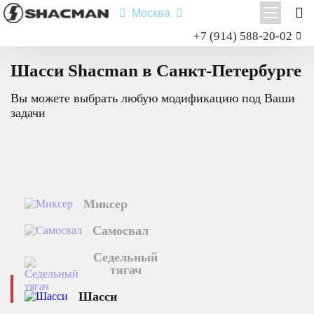
Москва
Заказать звонок
+7 (914) 588-20-02
Главная
Каталог техники
Шасси
Shacman X3000
Шасси Shacman в Санкт-Петербурге
Shacman X6000
Вы можете выбрать любую модификацию под Ваши
Миксер
задачи
Самосвал
Седельный тягач
Шасси
Миксер
Shacman X6000
Самосвал
Типы:
самосвал
,
седельный тягач
,
шасси
,
миксер
.
Седельный
Назначение: для перевозки сыпучих грузов; для перевозки
тягач
посредством полуприцепной техники грузов и оборудования;
для установки на грузовую платформу различного
Шасси
оборудования для коммунального и сельского хозяйства.