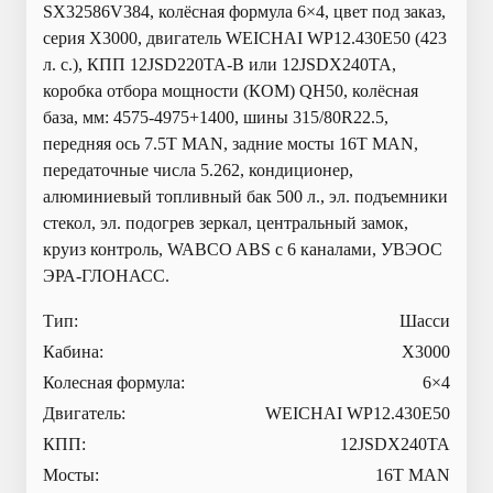
SX32586V384, колёсная формула 6×4, цвет под заказ,
серия X3000, двигатель WEICHAI WP12.430E50 (423
л. с.), КПП 12JSD220TA-B или 12JSDX240TA,
коробка отбора мощности (КОМ) QH50, колёсная
база, мм: 4575-4975+1400, шины 315/80R22.5,
передняя ось 7.5T MAN, задние мосты 16T MAN,
передаточные числа 5.262, кондиционер,
алюминиевый топливный бак 500 л., эл. подъемники
стекол, эл. подогрев зеркал, центральный замок,
круиз контроль, WABCO ABS с 6 каналами, УВЭОС
ЭРА-ГЛОНАСС.
Тип:
Шасси
Кабина:
X3000
Колесная формула:
6×4
Двигатель:
WEICHAI WP12.430E50
КПП:
12JSDX240TA
Мосты:
16T MAN