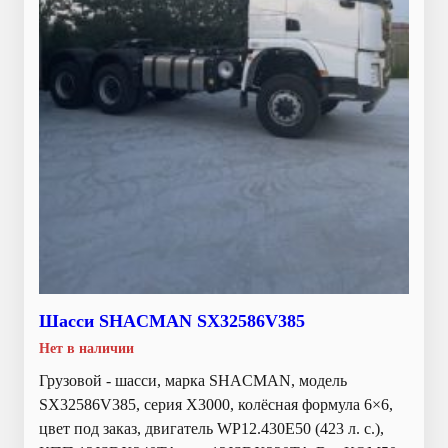
Шасси SHACMAN SX32586V385
Нет в наличии
Грузовой - шасси, марка SHACMAN, модель
SX32586V385, серия X3000, колёсная формула 6×6,
цвет под заказ, двигатель WP12.430E50 (423 л. с.),