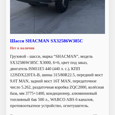
Шасси SHACMAN SX32586W385С
Нет в наличии
Грузовой - шасси, марка “SHACMAN”, модель
SX32586W385C X3000, 6×6, цвет под заказ,
двигатель ISM11E5 440 (440 л. с.), КПП
12JSDX220TA-B, шины 315/80R22.5, передний мост
9.0T MAN, задний мост 16T MAN, передаточное
число 5.262, раздаточная коробка ZQC2000, колёсная
база, мм 3775+1400, кондиционер, алюминиевый
топливный бак 500 л., WABCO ABS 6 каналов,
противооткатное устройство, огнетушитель.