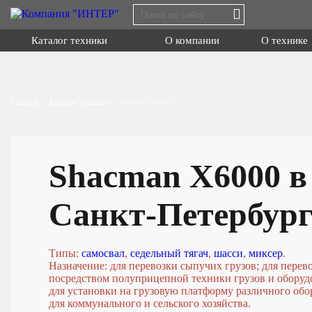
Каталог техники
О компании
О технике
Главная
Shacman X3000
Каталог техники
Shacman X6000
Shacman X6000
Shacman X600
Миксер
Типы:
самосва
Shacman X6000 в
Назначение: дл
Самосвал
на грузовую пл
Санкт-Петербург
Седельный тягач
Шасси
Типы:
самосвал
,
седельный тягач
,
шасси
,
миксер
.
Назначение: для перевозки сыпучих грузов; для перев
Смотреть
посредством полуприцепной техники грузов и оборуд
для установки на грузовую платформу различного обо
для коммунального и сельского хозяйства.