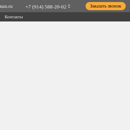
man.ru
Заказать звонок
+7 (914) 588-20-02
Контакты
ицепной техники грузов и оборудования; для установки
о хозяйства.