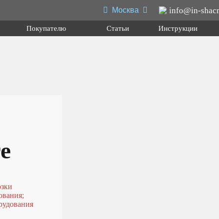
info@in-shac
Москва
Покупателю
Статьи
Инструкции
0
л
,
седельный тягач
,
шасси
,
миксер
.
я перевозки сыпучих грузов; для перевозки посредством полупр
атформу различного оборудования для коммунального и сельског
е
озки
 подробнее
ования;
рудования