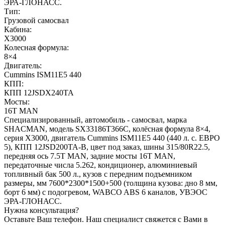
ЭРА-ГЛОНАСС.
Тип:
Грузовой самосвал
Кабина:
X3000
Колесная формула:
8×4
Двигатель:
Cummins ISM11E5 440
КПП:
КПП 12JSDX240TA
Мосты:
16T MAN
Специализированный, автомобиль - самосвал, марка
SHACMAN, модель SX33186T366С, колёсная формула 8×4,
серия X3000, двигатель Cummins ISM11E5 440 (440 л. с. ЕВРО
5), КПП 12JSD200TA-В, цвет под заказ, шины 315/80R22.5,
передняя ось 7.5T MAN, задние мосты 16T MAN,
передаточные числа 5.262, кондиционер, алюминиевый
топливный бак 500 л., кузов с передним подъемником
размеры, мм 7600*2300*1500+500 (толщина кузова: дно 8 мм,
борт 6 мм) с подогревом, WABCO ABS 6 каналов, УВЭОС
ЭРА-ГЛОНАСС.
Нужна консультация?
Оставьте Ваш телефон. Наш специалист свяжется с Вами в