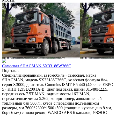
Мосты:
Самосвал SHACMAN SX33186W366C
Под заказ
Специализированный, автомобиль - самосвал, марка
SHACMAN, модель SX33186T366С, колёсная формула 8×4,
серия X3000, двигатель Cummins ISM11E5 440 (440 л. с. ЕВРО
5), КПП 12JSD200TA-В, цвет под заказ, шины 315/80R22.5,
передняя ось 7.5T MAN, задние мосты 16T MAN,
передаточные числа 5.262, кондиционер, алюминиевый
топливный бак 500 л., кузов с передним подъемником
размеры, мм 7600*2300*1500+500 (толщина кузова: дно 8 мм,
борт 6 мм) с подогревом, WABCO ABS 6 каналов, УВЭОС