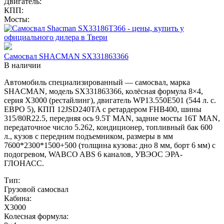
Двигатель:
КПП:
Мосты:
Самосвал SHACMAN SX331863366
В наличии
Автомобиль специализированный — самосвал, марка
SHACMAN, модель SX331863366, колёсная формула 8×4,
серия X3000 (рестайлинг), двигатель WP13.550E501 (544 л. с.
ЕВРО 5), КПП 12JSD240TA с ретардером FHB400, шины
315/80R22.5, передняя ось 9.5T MAN, задние мосты 16T MAN,
передаточное число 5.262, кондиционер, топливный бак 600
л., кузов с передним подъемником, размеры в мм
7600*2300*1500+500 (толщина кузова: дно 8 мм, борт 6 мм) с
подогревом, WABCO ABS 6 каналов, УВЭОС ЭРА-
ГЛОНАСС.
Тип:
Грузовой самосвал
Кабина:
X3000
Колесная формула: