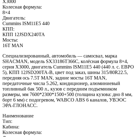
X3000
Колесная формула:
8×4
Двигатель:
Cummins ISM11E5 440
КПП:
КПП 12JSDX240TA
Мосты:
16T MAN
Специализированный, автомобиль — самосвал, марка
SHACMAN, модель SX33186T366С, колёсная формула 8×4,
серия X3000, двигатель Cummins ISM11E5 440 (440 л. с. ЕВРО
5), КПП 12JSD200TA-В, цвет под заказ, шины 315/80R22.5,
передняя ось 7.5T MAN, задние мосты 16T MAN,
передаточные числа 5.262, кондиционер, алюминиевый
топливный бак 500 л., кузов с передним подъемником
размеры, мм 7600*2300*1500+500 (толщина кузова: дно 8 мм,
борт 6 мм) с подогревом, WABCO ABS 6 каналов, УВЭОС
ЭРА-ГЛОНАСС.
Наименование
Тип:
Кабина:
Колесная формула: