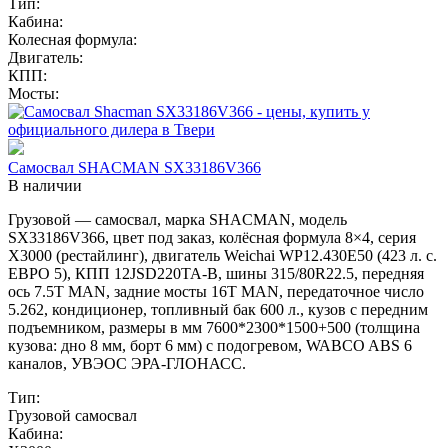
Тип:
Кабина:
Колесная формула:
Двигатель:
КПП:
Мосты:
Самосвал SHACMAN SX33186V366
В наличии
Грузовой — самосвал, марка SHACMAN, модель
SX33186V366, цвет под заказ, колёсная формула 8×4, серия
X3000 (рестайлинг), двигатель Weichai WP12.430E50 (423 л. с.
ЕВРО 5), КПП 12JSD220TA-В, шины 315/80R22.5, передняя
ось 7.5T MAN, задние мосты 16T MAN, передаточное число
5.262, кондиционер, топливный бак 600 л., кузов с передним
подъемником, размеры в мм 7600*2300*1500+500 (толщина
кузова: дно 8 мм, борт 6 мм) с подогревом, WABCO ABS 6
каналов, УВЭОС ЭРА-ГЛОНАСС.
Тип:
Грузовой самосвал
Кабина: