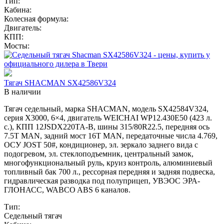
Тип:
Кабина:
Колесная формула:
Двигатель:
КПП:
Мосты:
Тягач SHACMAN SX42586V324
В наличии
Тягач седельный, марка SHACMAN, модель SX42584V324,
серия Х3000, 6×4, двигатель WEICHAI WP12.430E50 (423 л.
с.), КПП 12JSDX220TA-B, шины 315/80R22.5, передняя ось
7.5T MAN, задний мост 16T MAN, передаточные числа 4.769,
ОСУ JOST 50#, кондиционер, эл. зеркало заднего вида с
подогревом, эл. стеклоподъемник, центральный замок,
многофункциональный руль, круиз контроль, алюминиевый
топливный бак 700 л., рессорная передняя и задняя подвеска,
гидравлическая разводка под полуприцеп, УВЭОС ЭРА-
ГЛОНАСС, WABCO ABS 6 каналов.
Тип:
Седельный тягач