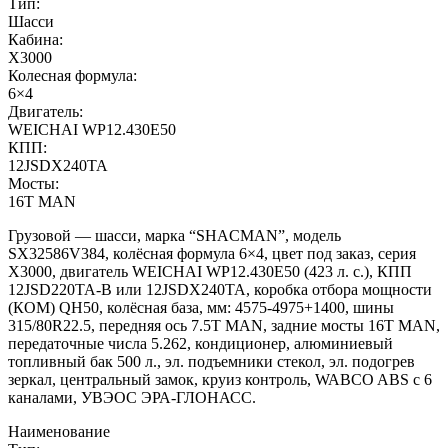
Тип:
Шасси
Кабина:
X3000
Колесная формула:
6×4
Двигатель:
WEICHAI WP12.430E50
КПП:
12JSDX240TA
Мосты:
16T MAN
Грузовой — шасси, марка “SHACMAN”, модель
SX32586V384, колёсная формула 6×4, цвет под заказ, серия
X3000, двигатель WEICHAI WP12.430E50 (423 л. с.), КПП
12JSD220TA-B или 12JSDX240TA, коробка отбора мощности
(КОМ) QH50, колёсная база, мм: 4575-4975+1400, шины
315/80R22.5, передняя ось 7.5T MAN, задние мосты 16T MAN,
передаточные числа 5.262, кондиционер, алюминиевый
топливный бак 500 л., эл. подъемники стекол, эл. подогрев
зеркал, центральный замок, круиз контроль, WABCO ABS с 6
каналами, УВЭОС ЭРА-ГЛОНАСС.
Наименование