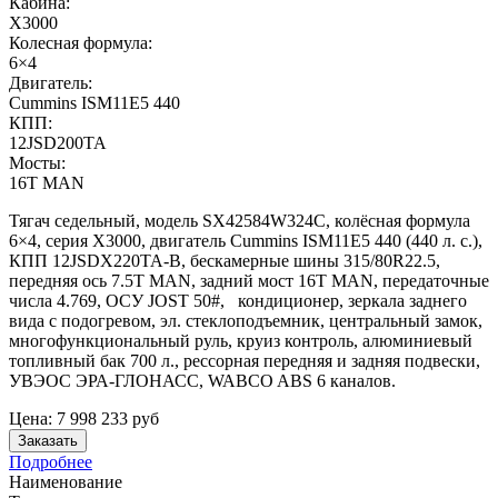
Кабина:
X3000
Колесная формула:
6×4
Двигатель:
Cummins ISM11E5 440
КПП:
12JSD200TA
Мосты:
16T MAN
Тягач седельный, модель SX42584W324C, колёсная формула
6×4, серия X3000, двигатель Cummins ISM11E5 440 (440 л. с.),
КПП 12JSDX220TA-B, бескамерные шины 315/80R22.5,
передняя ось 7.5T MAN, задний мост 16T MAN, передаточные
числа 4.769, ОСУ JOST 50#, кондиционер, зеркала заднего
вида с подогревом, эл. стеклоподъемник, центральный замок,
многофункциональный руль, круиз контроль, алюминиевый
топливный бак 700 л., рессорная передняя и задняя подвески,
УВЭОС ЭРА-ГЛОНАСС, WABCO ABS 6 каналов.
Цена:
7 998 233
руб
Заказать
Подробнее
Наименование