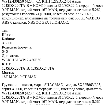
WP12.430E50 (423 л. с.), КПП 12JSDX240TA или
12JSDX220TA-B + КОМ50, шины 315/80R22.5, передний мост
9.0T MAN, задний мост 16T MAN, передаточное число 5.262,
раздаточная коробка ZQC2000, колёсная база 3775+1400,
кондиционер, алюминиевый топливный бак 500 л., WABCO
ABS 6 каналов, УВЭОС ЭРА-ГЛОНАСС.
Тип:
Шасси
Кабина:
X3000
Колесная формула:
6×6
Двигатель:
WEICHAI WP12.430E50
КПП:
12JSDX220TA-B, 12JSDX240TA
Мосты:
16T MAN, 9.0T MAN
Грузовой — шасси, марка SHACMAN, модель SX32586V385,
серия X3000, колёсная формула 6×6, цвет под заказ, двигатель
WP12.430E50 (423 л. с.), КПП 12JSDX240TA или
12JSDX220TA-B + КОМ50, шины 315/80R22.5, передний мост
9.0T MAN, задний мост 16T MAN, передаточное число 5.262,