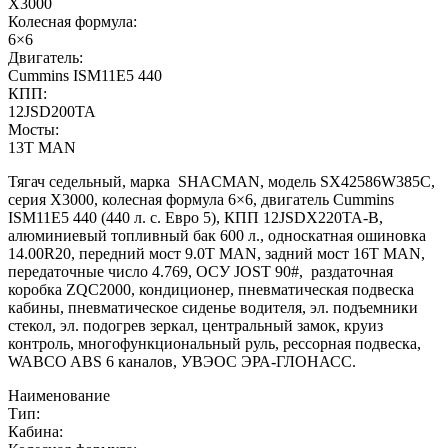
X3000
Колесная формула:
6×6
Двигатель:
Cummins ISM11E5 440
КПП:
12JSD200TA
Мосты:
13T MAN
Тягач седельный, марка SHACMAN, модель SX42586W385C,
серия Х3000, колесная формула 6×6, двигатель Cummins
ISM11E5 440 (440 л. с. Евро 5), КПП 12JSDX220TA-B,
алюминиевый топливный бак 600 л., односкатная ошиновка
14.00R20, передний мост 9.0T MAN, задний мост 16T MAN,
передаточные число 4.769, ОСУ JOST 90#, раздаточная
коробка ZQC2000, кондиционер, пневматическая подвеска
кабины, пневматическое сиденье водителя, эл. подъемники
стекол, эл. подогрев зеркал, центральный замок, круиз
контроль, многофункциональный руль, рессорная подвеска,
WABCO ABS 6 каналов, УВЭОС ЭРА-ГЛОНАСС.
Наименование
Тип:
Кабина: