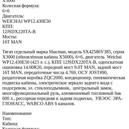
X3000
Колесная формула:
6×6
Двигатель:
WEICHAI WP12.430E50
КПП:
12JSDX220TA-B
Мосты:
16T MAN
Тягач седельный марка Shacman, модель SX42586V385, серия
Х3000 (обновлённая кабина X5000), 6×6, двигатель Weichai
WP12.430E50 (423 л. с.), КПП 12JSDX220TA-B, односкатная
ошиновка 14.00R20, передний мост 9.0T MAN, задний мост
16T MAN, передаточные числа 4.769, ОСУ JOST#90,
раздаточная коробка ZQC2000, кондиционер, пневматическая
подвеска кабины, электрическое зеркало заднего вида с
подогревом, эл. стеклоподъемник, центральный замок,
многофункциональный руль, алюминиевый топливный бак
600 л., рессорная передняя и задняя подвески, УВЭОС ЭРА-
ГЛОНАСС, WABCO ABS 6 каналов.
Наименование
Тип:
Кабина:
Колесная формула: