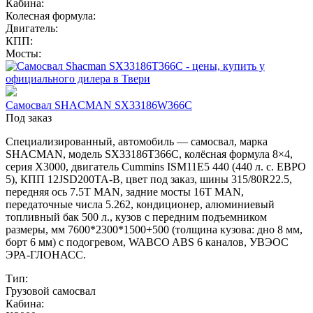
Кабина:
Колесная формула:
Двигатель:
КПП:
Мосты:
Самосвал SHACMAN SX33186W366C
Под заказ
Специализированный, автомобиль — самосвал, марка
SHACMAN, модель SX33186T366С, колёсная формула 8×4,
серия X3000, двигатель Cummins ISM11E5 440 (440 л. с. ЕВРО
5), КПП 12JSD200TA-В, цвет под заказ, шины 315/80R22.5,
передняя ось 7.5T MAN, задние мосты 16T MAN,
передаточные числа 5.262, кондиционер, алюминиевый
топливный бак 500 л., кузов с передним подъемником
размеры, мм 7600*2300*1500+500 (толщина кузова: дно 8 мм,
борт 6 мм) с подогревом, WABCO ABS 6 каналов, УВЭОС
ЭРА-ГЛОНАСС.
Тип:
Грузовой самосвал
Кабина: