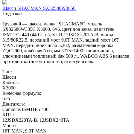
Шасси SHACMAN SX32586W385С
Под заказ
Грузовой — шасси, марка “SHACMAN”, модель
SX32586W385C X3000, 6×6, цвет под заказ, двигатель
ISM11E5 440 (440 л. с.), КПП 12JSDX220TA-B, шины
315/80R22.5, передний мост 9.0T MAN, задний мост 16T
MAN, передаточное число 5.262, раздаточная коробка
ZQC2000, колёсная база, мм 3775+1400, кондиционер,
алюминиевый топливный бак 500 л., WABCO ABS 6 каналов,
противооткатное устройство, огнетушитель.
Тип:
Шасси
Кабина:
X3000
Колесная формула:
6×6
Двигатель:
Cummins ISM11E5 440
КПП:
12JSDX220TA-B, 12JSDX240TA
Мосты:
16T MAN, 9.0T MAN