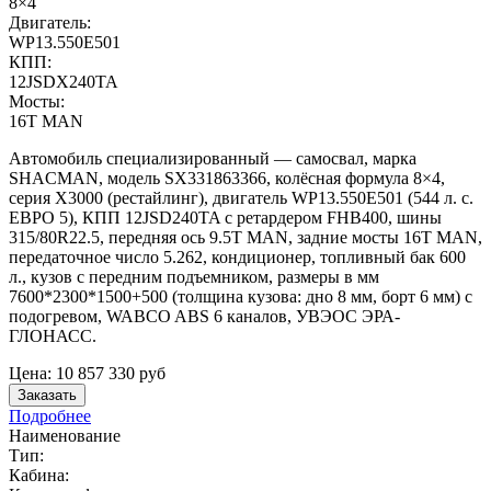
8×4
Двигатель:
WP13.550E501
КПП:
12JSDX240TA
Мосты:
16T MAN
Автомобиль специализированный — самосвал, марка
SHACMAN, модель SX331863366, колёсная формула 8×4,
серия X3000 (рестайлинг), двигатель WP13.550E501 (544 л. с.
ЕВРО 5), КПП 12JSD240TA с ретардером FHB400, шины
315/80R22.5, передняя ось 9.5T MAN, задние мосты 16T MAN,
передаточное число 5.262, кондиционер, топливный бак 600
л., кузов с передним подъемником, размеры в мм
7600*2300*1500+500 (толщина кузова: дно 8 мм, борт 6 мм) с
подогревом, WABCO ABS 6 каналов, УВЭОС ЭРА-
ГЛОНАСС.
Цена:
10 857 330
руб
Заказать
Подробнее
Наименование
Тип:
Кабина: