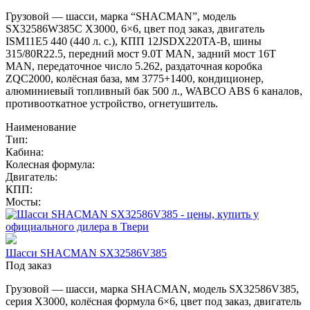
Грузовой — шасси, марка “SHACMAN”, модель
SX32586W385C X3000, 6×6, цвет под заказ, двигатель
ISM11E5 440 (440 л. с.), КПП 12JSDX220TA-B, шины
315/80R22.5, передний мост 9.0T MAN, задний мост 16T
MAN, передаточное число 5.262, раздаточная коробка
ZQC2000, колёсная база, мм 3775+1400, кондиционер,
алюминиевый топливный бак 500 л., WABCO ABS 6 каналов,
противооткатное устройство, огнетушитель.
Наименование
Тип:
Кабина:
Колесная формула:
Двигатель:
КПП:
Мосты:
Шасси SHACMAN SX32586V385
Под заказ
Грузовой — шасси, марка SHACMAN, модель SX32586V385,
серия X3000, колёсная формула 6×6, цвет под заказ, двигатель