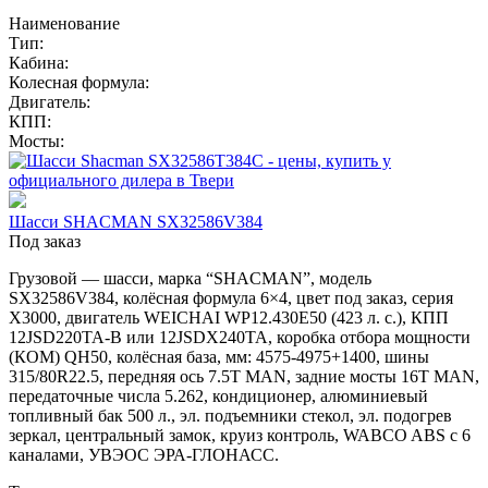
Наименование
Тип:
Кабина:
Колесная формула:
Двигатель:
КПП:
Мосты:
Шасси SHACMAN SX32586V384
Под заказ
Грузовой — шасси, марка “SHACMAN”, модель
SX32586V384, колёсная формула 6×4, цвет под заказ, серия
X3000, двигатель WEICHAI WP12.430E50 (423 л. с.), КПП
12JSD220TA-B или 12JSDX240TA, коробка отбора мощности
(КОМ) QH50, колёсная база, мм: 4575-4975+1400, шины
315/80R22.5, передняя ось 7.5T MAN, задние мосты 16T MAN,
передаточные числа 5.262, кондиционер, алюминиевый
топливный бак 500 л., эл. подъемники стекол, эл. подогрев
зеркал, центральный замок, круиз контроль, WABCO ABS с 6
каналами, УВЭОС ЭРА-ГЛОНАСС.