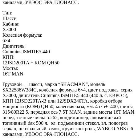
каналами, УВЭОС ЭРА-ГЛОНАСС.
Тип:
Шасси
Кабина:
X3000
Колесная формула:
6×4
Двигатель:
Cummins ISM11E5 440
КПП:
12JSD200TA + КОМ QH50
Мосты:
16T MAN
Грузовой — шасси, марка “SHACMAN”, модель
SX32586W384C, колёсная формула 6×4, цвет под заказ, серия
X3000, двигатель Cummins ISM11E5 440 (440 л. с. ЕВРО 5),
КПП 12JSD220TA-B или 12JSDX240TA, коробка отбора
мощности (КОМ) QH50, колёсная база, мм: 4575+1400, шины
315/80R22.5, передняя ось 7.5T MAN, задние мосты 16T MAN,
передаточные числа 5.262, кондиционер, алюминиевый
топливный бак 500 л., эл. подъемники стекол, эл. подогрев
зеркал, центральный замок, круиз контроль, WABCO ABS с 6
каналами, УВЭОС ЭРА-ГЛОНАСС.