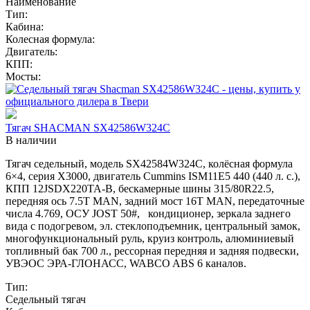
Наименование
Тип:
Кабина:
Колесная формула:
Двигатель:
КПП:
Мосты:
Тягач SHACMAN SX42586W324C
В наличии
Тягач седельный, модель SX42584W324C, колёсная формула
6×4, серия X3000, двигатель Cummins ISM11E5 440 (440 л. с.),
КПП 12JSDX220TA-B, бескамерные шины 315/80R22.5,
передняя ось 7.5T MAN, задний мост 16T MAN, передаточные
числа 4.769, ОСУ JOST 50#, кондиционер, зеркала заднего
вида с подогревом, эл. стеклоподъемник, центральный замок,
многофункциональный руль, круиз контроль, алюминиевый
топливный бак 700 л., рессорная передняя и задняя подвески,
УВЭОС ЭРА-ГЛОНАСС, WABCO ABS 6 каналов.
Тип:
Седельный тягач