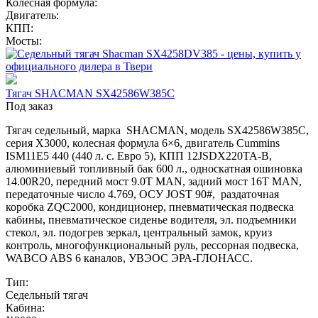
Колесная формула:
Двигатель:
КПП:
Мосты:
Тягач SHACMAN SX42586W385C
Под заказ
Тягач седельный, марка SHACMAN, модель SX42586W385C,
серия Х3000, колесная формула 6×6, двигатель Cummins
ISM11E5 440 (440 л. с. Евро 5), КПП 12JSDX220TA-B,
алюминиевый топливный бак 600 л., односкатная ошиновка
14.00R20, передний мост 9.0T MAN, задний мост 16T MAN,
передаточные число 4.769, ОСУ JOST 90#, раздаточная
коробка ZQC2000, кондиционер, пневматическая подвеска
кабины, пневматическое сиденье водителя, эл. подъемники
стекол, эл. подогрев зеркал, центральный замок, круиз
контроль, многофункциональный руль, рессорная подвеска,
WABCO ABS 6 каналов, УВЭОС ЭРА-ГЛОНАСС.
Тип:
Седельный тягач
Кабина: