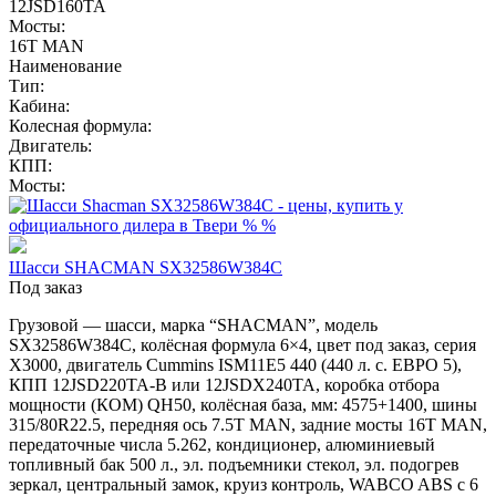
12JSD160TA
Мосты:
16T MAN
Наименование
Тип:
Кабина:
Колесная формула:
Двигатель:
КПП:
Мосты:
Шасси SHACMAN SX32586W384C
Под заказ
Грузовой — шасси, марка “SHACMAN”, модель
SX32586W384C, колёсная формула 6×4, цвет под заказ, серия
X3000, двигатель Cummins ISM11E5 440 (440 л. с. ЕВРО 5),
КПП 12JSD220TA-B или 12JSDX240TA, коробка отбора
мощности (КОМ) QH50, колёсная база, мм: 4575+1400, шины
315/80R22.5, передняя ось 7.5T MAN, задние мосты 16T MAN,
передаточные числа 5.262, кондиционер, алюминиевый
топливный бак 500 л., эл. подъемники стекол, эл. подогрев
зеркал, центральный замок, круиз контроль, WABCO ABS с 6