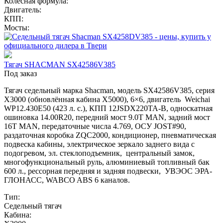
Колесная формула:
Двигатель:
КПП:
Мосты:
Тягач SHACMAN SX42586V385
Под заказ
Тягач седельный марка Shacman, модель SX42586V385, серия
Х3000 (обновлённая кабина X5000), 6×6, двигатель Weichai
WP12.430E50 (423 л. с.), КПП 12JSDX220TA-B, односкатная
ошиновка 14.00R20, передний мост 9.0T MAN, задний мост
16T MAN, передаточные числа 4.769, ОСУ JOST#90,
раздаточная коробка ZQC2000, кондиционер, пневматическая
подвеска кабины, электрическое зеркало заднего вида с
подогревом, эл. стеклоподъемник, центральный замок,
многофункциональный руль, алюминиевый топливный бак
600 л., рессорная передняя и задняя подвески, УВЭОС ЭРА-
ГЛОНАСС, WABCO ABS 6 каналов.
Тип:
Седельный тягач
Кабина: