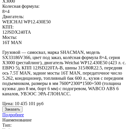
X3000
Колесная формула:
8×4
Двигатель:
WEICHAI WP12.430E50
КПП:
12JSDX240TA
Мосты:
16T MAN
Грузовой — самосвал, марка SHACMAN, модель
SX33186V366, цвет под заказ, колёсная формула 8×4, серия
X3000 (рестайлинг), двигатель Weichai WP12.430E50 (423 л. с.
ЕВРО 5), КПП 12JSD220TA-В, шины 315/80R22.5, передняя
ось 7.5T MAN, задние мосты 16T MAN, передаточное число
5.262, кондиционер, топливный бак 600 л., кузов с передним
подъемником, размеры в мм 7600*2300*1500+500 (толщина
кузова: дно 8 мм, борт 6 мм) с подогревом, WABCO ABS 6
каналов, УВЭОС ЭРА-ГЛОНАСС.
Цена:
10 435 101
руб
Заказать
Подробнее
Наименование
Тип: