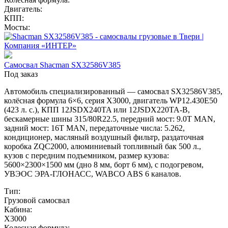
Двигатель:
КПП:
Мосты:
Самосвал Shacman SX32586V385
Под заказ
Автомобиль специализированный — самосвал SX32586V385,
колёсная формула 6×6, серия X3000, двигатель WP12.430E50
(423 л. с.), КПП 12JSDX240TA или 12JSDX220TA-B,
бескамерные шины 315/80R22.5, передний мост: 9.0T MAN,
задний мост: 16T MAN, передаточные числа: 5.262,
кондиционер, масляный воздушный фильтр, раздаточная
коробка ZQC2000, алюминиевый топливный бак 500 л.,
кузов с передним подъемником, размер кузова:
5600×2300×1500 мм (дно 8 мм, борт 6 мм), с подогревом,
УВЭОС ЭРА-ГЛОНАСС, WABCO ABS 6 каналов.
Тип:
Грузовой самосвал
Кабина:
X3000
Колесная формула: