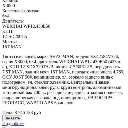
Кабина:
X3000
Колесная формула:
6×4
Двигатель:
WEICHAI WP12.430E50
КПП:
12JSD200TA
Мосты:
16T MAN
Тягач седельный, марка SHACMAN, модель SX42584V324,
серия Х3000, 6×4, двигатель WEICHAI WP12.430E50 (423 л.
с.), КПП 12JSDX220TA-B, шины 315/80R22.5, передняя ось
7.5T MAN, задний мост 16T MAN, передаточные числа 4.769,
ОСУ JOST 50#, кондиционер, эл. зеркало заднего вида с
подогревом, эл. стеклоподъемник, центральный замок,
многофункциональный руль, круиз контроль, алюминиевый
топливный бак 700 л., рессорная передняя и задняя подвеска,
гидравлическая разводка под полуприцеп, УВЭОС ЭРА-
ГЛОНАСС, WABCO ABS 6 каналов.
Цена:
8 746 183
руб
Заказать
Подробнее