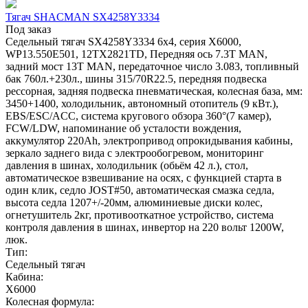
Тягач SHACMAN SX4258Y3334
Под заказ
Седельный тягач SX4258Y3334 6x4, серия X6000,
WP13.550E501, 12TX2821TD, Передняя ось 7.3Т MAN,
задний мост 13T MAN, передаточное число 3.083, топливный
бак 760л.+230л., шины 315/70R22.5, передняя подвеска
рессорная, задняя подвеска пневматическая, колесная база, мм:
3450+1400, холодильник, автономный отопитель (9 кВт.),
EBS/ESC/ACC, система кругового обзора 360°(7 камер),
FCW/LDW, напоминание об усталости вождения,
аккумулятор 220Ah, электропривод опрокидывания кабины,
зеркало заднего вида с электрообогревом, мониторинг
давления в шинах, холодильник (обьём 42 л.), стол,
автоматическое взвешивание на осях, с функцией старта в
один клик, седло JOST#50, автоматическая смазка седла,
высота седла 1207+/-20мм, алюминиевые диски колес,
огнетушитель 2кг, противооткатное устройство, система
контроля давления в шинах, инвертор на 220 вольт 1200W,
люк.
Тип:
Седельный тягач
Кабина:
X6000
Колесная формула: