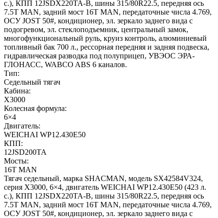
с.), КПП 12JSDX220TA-B, шины 315/80R22.5, передняя ось
7.5T MAN, задний мост 16T MAN, передаточные числа 4.769,
ОСУ JOST 50#, кондиционер, эл. зеркало заднего вида с
подогревом, эл. стеклоподъемник, центральный замок,
многофункциональный руль, круиз контроль, алюминиевый
топливный бак 700 л., рессорная передняя и задняя подвеска,
гидравлическая разводка под полуприцеп, УВЭОС ЭРА-
ГЛОНАСС, WABCO ABS 6 каналов.
Тип:
Седельный тягач
Кабина:
X3000
Колесная формула:
6×4
Двигатель:
WEICHAI WP12.430E50
КПП:
12JSD200TA
Мосты:
16T MAN
Тягач седельный, марка SHACMAN, модель SX42584V324,
серия Х3000, 6×4, двигатель WEICHAI WP12.430E50 (423 л.
с.), КПП 12JSDX220TA-B, шины 315/80R22.5, передняя ось
7.5T MAN, задний мост 16T MAN, передаточные числа 4.769,
ОСУ JOST 50#, кондиционер, эл. зеркало заднего вида с