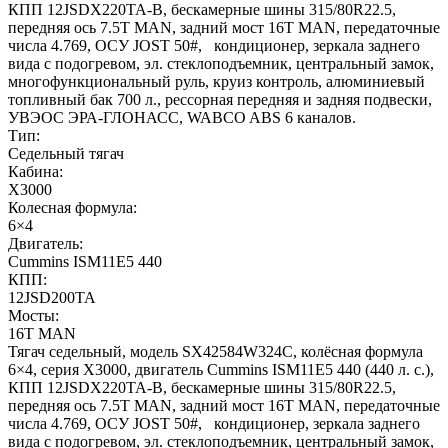
КПП 12JSDX220TA-B, бескамерные шины 315/80R22.5,
передняя ось 7.5T MAN, задний мост 16T MAN, передаточные
числа 4.769, ОСУ JOST 50#, кондиционер, зеркала заднего
вида с подогревом, эл. стеклоподъемник, центральный замок,
многофункциональный руль, круиз контроль, алюминиевый
топливный бак 700 л., рессорная передняя и задняя подвески,
УВЭОС ЭРА-ГЛОНАСС, WABCO ABS 6 каналов.
Тип:
Седельный тягач
Кабина:
X3000
Колесная формула:
6×4
Двигатель:
Cummins ISM11E5 440
КПП:
12JSD200TA
Мосты:
16T MAN
Тягач седельный, модель SX42584W324C, колёсная формула
6×4, серия X3000, двигатель Cummins ISM11E5 440 (440 л. с.),
КПП 12JSDX220TA-B, бескамерные шины 315/80R22.5,
передняя ось 7.5T MAN, задний мост 16T MAN, передаточные
числа 4.769, ОСУ JOST 50#, кондиционер, зеркала заднего
вида с подогревом, эл. стеклоподъемник, центральный замок,