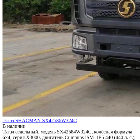
Тягач SHACMAN SX42586W324C
В наличии
Тягач седельный, модель SX42584W324C, колёсная формула
6×4, серия X3000, двигатель Cummins ISM11E5 440 (440 л. с.),