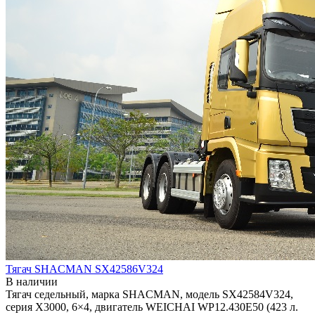
Тягач SHACMAN SX42586V324
В наличии
Тягач седельный, марка SHACMAN, модель SX42584V324,
серия Х3000, 6×4, двигатель WEICHAI WP12.430E50 (423 л.