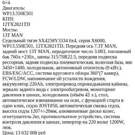
6×4
Двигатель:
WP13.550E501
КПП:
12TX2821TD
Мосты:
13T MAN
Седельный тягач SX4258Y3334 6x4, серия X6000,
WP13.550E501, 12TX2821TD, Передняя ось 7.3Т MAN,
задний мост 13T MAN, передаточное число 3.083, топливный
бак 760л.+230л., шины 315/70R22.5, передняя подвеска
рессорная, задняя подвеска пневматическая, колесная база, мм:
3450+1400, холодильник, автономный отопитель (9 кВт.),
EBS/ESC/ACC, система кругового обзора 360°(7 камер),
FCW/LDW, напоминание об усталости вождения,
аккумулятор 220Ah, электропривод опрокидывания кабины,
зеркало заднего вида с электрообогревом, мониторинг
давления в шинах, холодильник (обьём 42 л.), стол,
автоматическое взвешивание на осях, с функцией старта в
один клик, седло JOST#50, автоматическая смазка седла,
высота седла 1207+/-20мм, алюминиевые диски колес,
огнетушитель 2кг, противооткатное устройство, система
контроля давления в шинах, инвертор на 220 вольт 1200W,
люк.
Цена:
13 632 008
руб