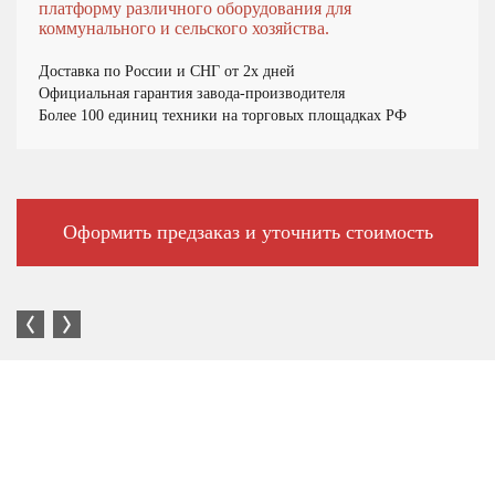
платформу различного оборудования для
коммунального и сельского хозяйства.
Доставка по России и СНГ от 2х дней
Официальная гарантия завода-производителя
Более 100 единиц техники на торговых площадках РФ
Оформить предзаказ и уточнить стоимость
Большой выбор автотехники в наличии и под заказ.
Наличие торговых площадок по всей стране.
Вся техника ввезена на территорию РФ официально.
Имеет Одобрение типа транспортного средства (ОТТС).