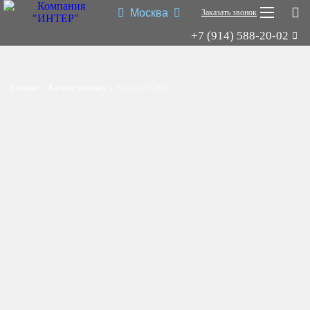
Москва
Заказать звонок
+7 (914) 588-20-02
Shacman X3000
Shacman X6000
Главная
Каталог техники
Shacman X3000
Миксер
Самосвал
Седельный тягач
Шасси
Shacman X6000
Типы:
самосвал
,
седельный тягач
,
шасси
,
миксер
.
Назначение: для перевозки сыпучих грузов; для перевозки
посредством полуприцепной техники грузов и оборудования;
для установки на грузовую платформу различного
оборудования для коммунального и сельского хозяйства.