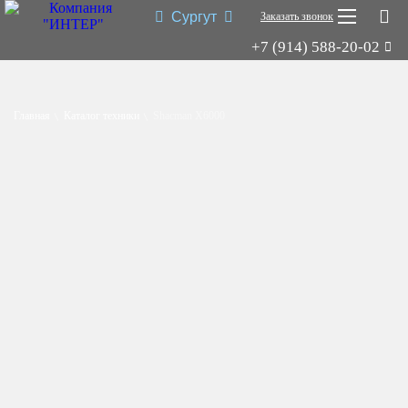
Сургут
Заказать звонок
+7 (914) 588-20-02
Shacman X3000
Shacman X6000
Главная
Каталог техники
Shacman X6000
Миксер
Самосвал
Седельный тягач
Шасси
Shacman X6000
Типы:
самосвал
,
седельный тягач
,
шасси
,
миксер
.
Назначение: для перевозки сыпучих грузов; для перевозки
посредством полуприцепной техники грузов и оборудования;
для установки на грузовую платформу различного
оборудования для коммунального и сельского хозяйства.