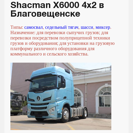
Shacman X6000 4x2 в
Благовещенске
Типы:
самосвал
,
седельный тягач
,
шасси
,
миксер
.
Назначение: для перевозки сыпучих грузов; для
перевозки посредством полуприцепной техники
грузов и оборудования; для установки на грузовую
платформу различного оборудования для
коммунального и сельского хозяйства.