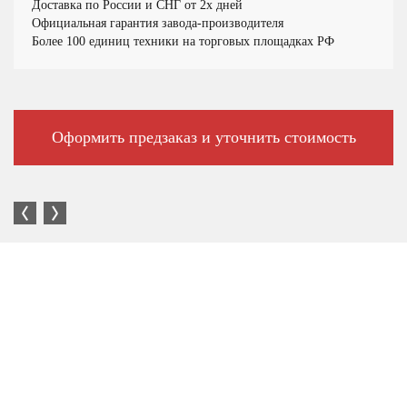
Доставка по России и СНГ от 2х дней
Официальная гарантия завода-производителя
Более 100 единиц техники на торговых площадках РФ
Оформить предзаказ и уточнить стоимость
Большой выбор автотехники в наличии и под заказ.
Наличие торговых площадок по всей стране.
Вся техника ввезена на территорию РФ официально.
Имеет Одобрение типа транспортного средства (ОТТС).
Сертифицированные сервис-партнёры по всей России.
Собственные выездные бригады и сопровождение ПО.