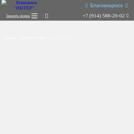
Благовещенск
+7 (914) 588-20-02
Заказать звонок
Shacman X3000
Shacman X6000
Главная
Каталог техники
Shacman X6000
Миксер
Самосвал
Седельный тягач
Шасси
Shacman X6000
Типы:
самосвал
,
седельный тягач
,
шасси
,
миксер
.
Назначение: для перевозки сыпучих грузов; для перевозки
посредством полуприцепной техники грузов и оборудования;
для установки на грузовую платформу различного
оборудования для коммунального и сельского хозяйства.