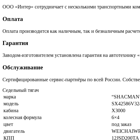
ООО «Интер» сотрудничает с несколькими транспортными комп
Оплата
Оплата производится как наличным, так и безналичным расчето
Гарантия
Заводом-изготовителем установлена гарантия на автотехнику «
Обслуживание
Сертифицированные сервис-партнёры по всей России. Собств
Седельный тягач
марка
“SHACMAN
модель
SX42586V32
кабина
X3000
колесная формула
6×4
цвет
под заказ
двигатель
WEICHAIWP12
КПП
12JSD200TA