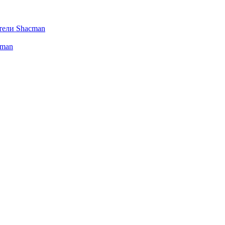
тели Shacman
cman