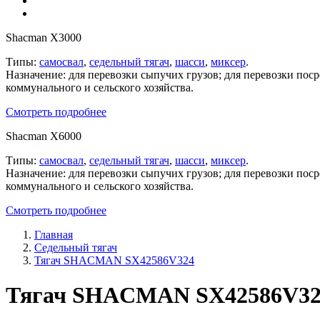
Shacman X3000
Типы:
самосвал
,
седельный тягач
,
шасси
,
миксер
.
Назначение: для перевозки сыпучих грузов; для перевозки пос
коммунального и сельского хозяйства.
Смотреть подробнее
Shacman X6000
Типы:
самосвал
,
седельный тягач
,
шасси
,
миксер
.
Назначение: для перевозки сыпучих грузов; для перевозки пос
коммунального и сельского хозяйства.
Смотреть подробнее
Главная
Седельный тягач
Тягач SHACMAN SX42586V324
Тягач SHACMAN SX42586V324