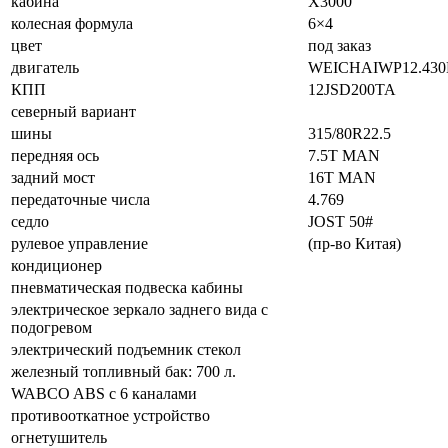
кабина
X3000
колесная формула
6×4
цвет
под заказ
двигатель
WEICHAIWP12.430E5
КПП
12JSD200TA
северный вариант
шины
315/80R22.5
передняя ось
7.5T MAN
задний мост
16T MAN
передаточные числа
4.769
седло
JOST 50#
рулевое управление
(пр-во Китая)
кондиционер
пневматическая подвеска кабины
электрическое зеркало заднего вида с
подогревом
электрический подъемник стекол
железный топливный бак: 700 л.
WABCO ABS с 6 каналами
противооткатное устройство
огнетушитель