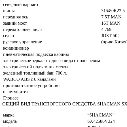
северный вариант
шины
315/80R22.5
передняя ось
7.5T MAN
задний мост
16T MAN
передаточные числа
4.769
седло
JOST 50#
рулевое управление
(пр-во Китая
кондиционер
пневматическая подвеска кабины
электрическое зеркало заднего вида с подогревом
электрический подъемник стекол
железный топливный бак: 700 л.
WABCO ABS с 6 каналами
противооткатное устройство
огнетушитель
Глонасс
ОБЩИЙ ВИД ТРАНСПОРТНОГО СРЕДСТВА SHACMAN SX
марка
“SHACMAN”
модель
SX42586V324