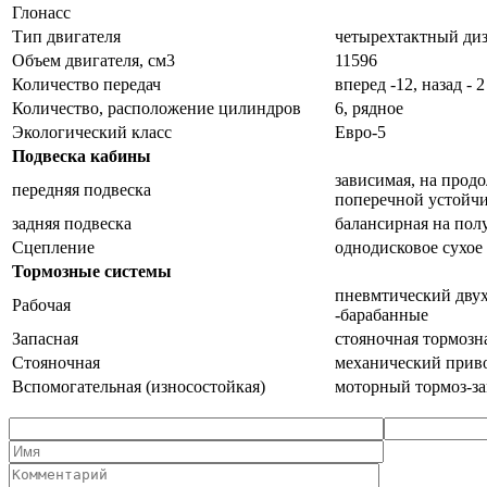
Глонасс
Тип двигателя
четырехтактный диз
Объем двигателя, см3
11596
Количество передач
вперед -12, назад - 2
Количество, расположение цилиндров
6, рядное
Экологический класс
Евро-5
Подвеска кабины
зависимая, на прод
передняя подвеска
поперечной устойч
задняя подвеска
балансирная на пол
Сцепление
однодисковое сухое
Тормозные системы
пневмтический двух
Рабочая
-барабанные
Запасная
стояночная тормозн
Стояночная
механический приво
Вспомогательная (износостойкая)
моторный тормоз-за