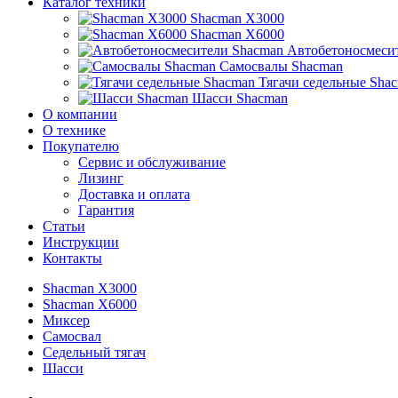
Каталог техники
Shacman X3000
Shacman X6000
Автобетоносмеси
Самосвалы Shacman
Тягачи седельные Sha
Шасси Shacman
О компании
О технике
Покупателю
Сервис и обслуживание
Лизинг
Доставка и оплата
Гарантия
Статьи
Инструкции
Контакты
Shacman X3000
Shacman X6000
Миксер
Самосвал
Седельный тягач
Шасси