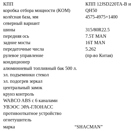
КПП
КПП 12JSD220TA-B и
коробка отбора мощности (КОМ)
QH50
колёсная база, мм
4575-4975+1400
северный вариант
шины
315/80R22.5
передняя ось
7.5T MAN
задние мосты
16T MAN
передаточные числа
5.262
рулевое управление
(пр-во Китая)
кондиционер
алюминиевый топливный бак 500 л.
эл. подъемники стекол
эл. подогрев зеркал
центральный замок
круиз контроль
WABCO ABS с 6 каналами
УВЭОС ЭРА-ГЛОНАСС
противооткатное устройство
огнетушитель
марка
“SHACMAN”