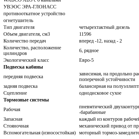
УВЭОС ЭРА-ГЛОНАСС
противооткатное устройство
огнетушитель
Тип двигателя
четырехтактный дизель
Объем двигателя, см3
11596
Количество передач
вперед -12, назад - 2
Количество, расположение
6, рядное
цилиндров
Экологический класс
Евро-5
Подвеска кабины
зависимая, на продольно р
передняя подвеска
поперечной устойчивости
задняя подвеска
балансирная на полуэллипт
Сцепление
однодисковое сухое
Тормозные системы
пневмтический двухконтурн
Рабочая
-барабанные
Запасная
каждый из контуров рабоче
Стояночная
механический привод от пр
Вспомогательная (износостойкая)
моторный тормоз-замедлите