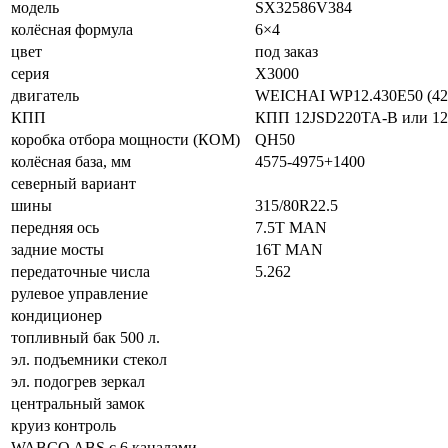
модель
SX32586V384
колёсная формула
6×4
цвет
под заказ
серия
X3000
двигатель
WEICHAI WP12.430E50 (423 
КПП
КПП 12JSD220TA-B или 1
коробка отбора мощности (КОМ)
QH50
колёсная база, мм
4575-4975+1400
северный вариант
шины
315/80R22.5
передняя ось
7.5T MAN
задние мосты
16T MAN
передаточные числа
5.262
рулевое управление
кондиционер
топливный бак 500 л.
эл. подъемники стекол
эл. подогрев зеркал
центральный замок
круиз контроль
WABCO ABS с 6 каналами