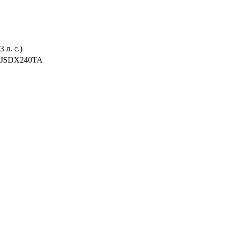
л. с.)
2JSDX240TA