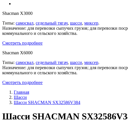
Shacman X3000
Типы:
самосвал
,
седельный тягач
,
шасси
,
миксер
.
Назначение: для перевозки сыпучих грузов; для перевозки пос
коммунального и сельского хозяйства.
Смотреть подробнее
Shacman X6000
Типы:
самосвал
,
седельный тягач
,
шасси
,
миксер
.
Назначение: для перевозки сыпучих грузов; для перевозки пос
коммунального и сельского хозяйства.
Смотреть подробнее
Главная
Шасси
Шасси SHACMAN SX32586V384
Шасси SHACMAN SX32586V38