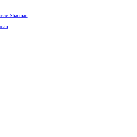
тели Shacman
cman