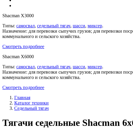
Shacman X3000
Типы:
самосвал
,
седельный тягач
,
шасси
,
миксер
.
Назначение: для перевозки сыпучих грузов; для перевозки пос
коммунального и сельского хозяйства.
Смотреть подробнее
Shacman X6000
Типы:
самосвал
,
седельный тягач
,
шасси
,
миксер
.
Назначение: для перевозки сыпучих грузов; для перевозки пос
коммунального и сельского хозяйства.
Смотреть подробнее
Главная
Каталог техники
Седельный тягач
Тягачи седельные Shacman 6x