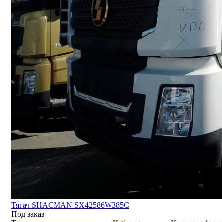
Тягач SHACMAN SX42586W385C
Под заказ