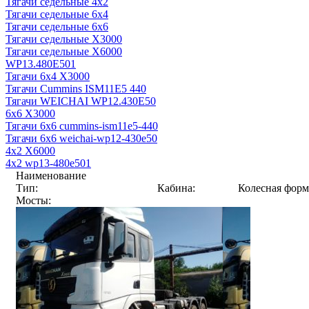
Тягачи седельные 4x2
Тягачи седельные 6x4
Тягачи седельные 6x6
Тягачи седельные X3000
Тягачи седельные X6000
WP13.480E501
Тягачи 6x4 X3000
Тягачи Cummins ISM11E5 440
Тягачи WEICHAI WP12.430E50
6x6 X3000
Тягачи 6x6 cummins-ism11e5-440
Тягачи 6x6 weichai-wp12-430e50
4x2 X6000
4x2 wp13-480e501
Наименование
Тип:
Кабина:
Колесная форм
Мосты: