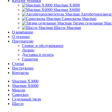
Каталог техники
Shacman X3000
Shacman X6000
Автобетоносмеси
Самосвалы Shacman
Тягачи седельные Sha
Шасси Shacman
О компании
О технике
Покупателю
Сервис и обслуживание
Лизинг
Доставка и оплата
Гарантия
Статьи
Инструкции
Контакты
Shacman X3000
Shacman X6000
Миксер
Самосвал
Седельный тягач
Шасси