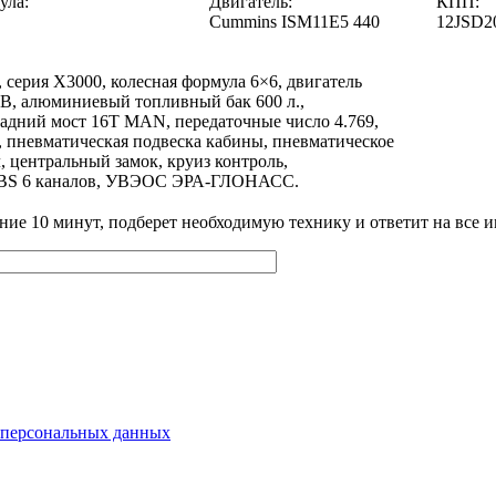
ула:
Двигатель:
КПП:
Cummins ISM11E5 440
12JSD2
ерия Х3000, колесная формула 6×6, двигатель
-B, алюминиевый топливный бак 600 л.,
задний мост 16T MAN, передаточные число 4.769,
 пневматическая подвеска кабины, пневматическое
л, центральный замок, круиз контроль,
 ABS 6 каналов, УВЭОС ЭРА-ГЛОНАСС.
ение 10 минут, подберет необходимую технику и ответит на все
 персональных данных