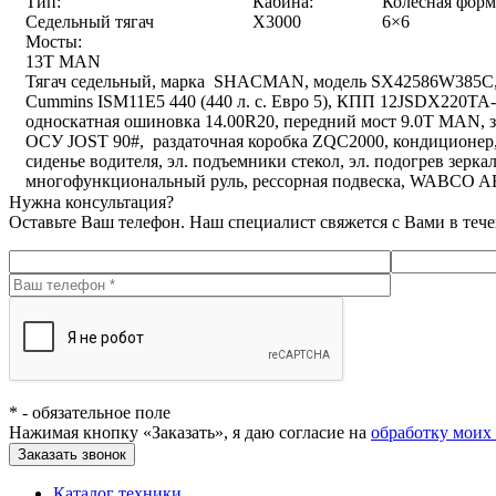
Тип:
Кабина:
Колесная форм
Седельный тягач
X3000
6×6
Мосты:
13T MAN
Тягач седельный, марка SHACMAN, модель SX42586W385C, с
Cummins ISM11E5 440 (440 л. с. Евро 5), КПП 12JSDX220TA
односкатная ошиновка 14.00R20, передний мост 9.0T MAN, 
ОСУ JOST 90#, раздаточная коробка ZQC2000, кондиционер,
сиденье водителя, эл. подъемники стекол, эл. подогрев зерка
многофункциональный руль, рессорная подвеска, WABCO
Нужна консультация?
Оставьте Ваш телефон. Наш специалист свяжется с Вами в теч
*
- обязательное поле
Нажимая кнопку «Заказать», я даю согласие на
обработку моих
Заказать звонок
Каталог техники