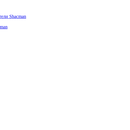
тели Shacman
cman