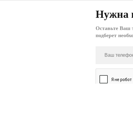
Нужна 
Оставьте Ваш т
подберет необх
*
- обязательное по
Нажимая кнопку «Зак
персональных данн