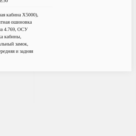
0E50
ая кабина X5000),
атная ошиновка
а 4.769, ОСУ
ка кабины,
альный замок,
редняя и задняя