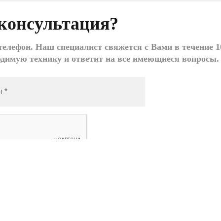
консультация?
елефон. Наш специалист свяжется с Вами в течение 1
одимую технику и ответит на все имеющиеся вопросы.
ле
азать», я даю согласие на
обработку моих
ых
Заказать звонок