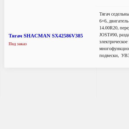
Тягач седельн
6×6, двигател
14.00R20, пер
JOST#90, разд
Тягач SHACMAN SX42586V385
электрическое 
Под заказ
многофункцион
подвески, У