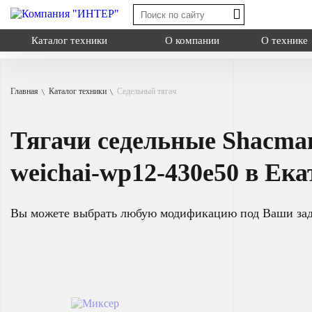
Каталог техники
О компании
О технике
Главная
Каталог техники
Седельный тягач
Shacman X3000
Shacman X6000
Тягачи седельные Shacma
Shacman X600
Миксер
Типы:
самосва
weichai-wp12-430e50 в Ек
Назначение: дл
Самосвал
на грузовую пл
Седельный тягач
Вы можете выбрать любую модификацию под Ваши за
Шасси
Смотреть