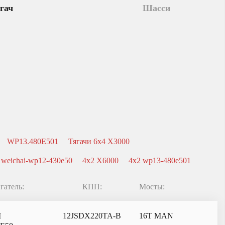
гач
Шасси
WP13.480E501
Тягачи 6x4 X3000
 weichai-wp12-430e50
4x2 X6000
4x2 wp13-480e501
гатель:
КПП:
Мосты:
I
12JSDX220TA-B
16T MAN