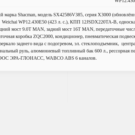
WP12.43
ый марка Shacman, модель SX42586V385, серия Х3000 (обновлённ
ь Weichai WP12.430E50 (423 л. с.), КПП 12JSDX220TA-B, односк
едний мост 9.0T MAN, задний мост 16T MAN, передаточные числ
аточная коробка ZQC2000, кондиционер, пневматическая подвес
зеркало заднего вида с подогревом, эл. стеклоподъемник, центр
альный руль, алюминиевый топливный бак 600 л., рессорная пе
ВЭОС ЭРА-ГЛОНАСС, WABCO ABS 6 каналов.