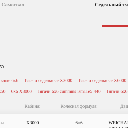
Самосвал
Седельный тя
льные 6x6
Тягачи седельные X3000
Тягачи седельные X6000
E50
6x6 X3000
Тягачи 6x6 cummins-ism11e5-440
Тягачи 6x6
Кабина:
Колесная формула:
Дви
ач
X3000
6×6
WEICHA