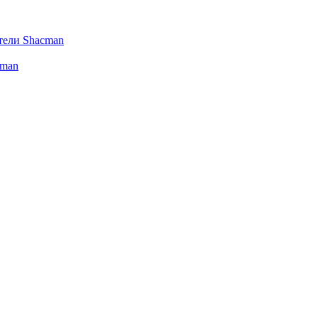
тели Shacman
cman