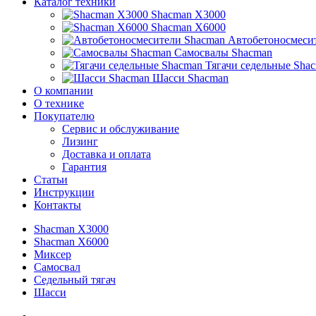
Каталог техники
Shacman X3000
Shacman X6000
Автобетоносмеси
Самосвалы Shacman
Тягачи седельные Sha
Шасси Shacman
О компании
О технике
Покупателю
Сервис и обслуживание
Лизинг
Доставка и оплата
Гарантия
Статьи
Инструкции
Контакты
Shacman X3000
Shacman X6000
Миксер
Самосвал
Седельный тягач
Шасси