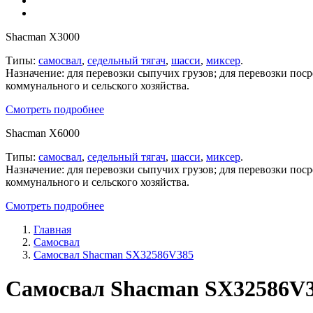
Shacman X3000
Типы:
самосвал
,
седельный тягач
,
шасси
,
миксер
.
Назначение: для перевозки сыпучих грузов; для перевозки пос
коммунального и сельского хозяйства.
Смотреть подробнее
Shacman X6000
Типы:
самосвал
,
седельный тягач
,
шасси
,
миксер
.
Назначение: для перевозки сыпучих грузов; для перевозки пос
коммунального и сельского хозяйства.
Смотреть подробнее
Главная
Самосвал
Самосвал Shacman SX32586V385
Самосвал Shacman SX32586V3