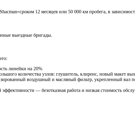
Shacman»сроком 12 месяцев или 50 000 км пробега, в зависимост
енные выездные бригады.
это:
сть линейки на 20%
льшого количества узлов: глушитель, клиренс, новый макет вы
низированный воздушный и масляный фильтр, укрепленный вал п
й эффективности — безотказная работа и низкая стоимость обсл