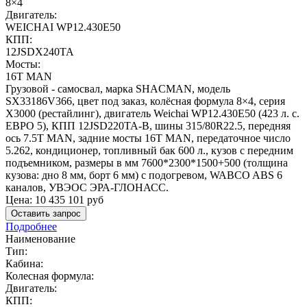
8×4
Двигатель:
WEICHAI WP12.430E50
КПП:
12JSDX240TA
Мосты:
16T MAN
Грузовой - самосвал, марка SHACMAN, модель
SX33186V366, цвет под заказ, колёсная формула 8×4, серия
X3000 (рестайлинг), двигатель Weichai WP12.430E50 (423 л. с.
ЕВРО 5), КПП 12JSD220TA-В, шины 315/80R22.5, передняя
ось 7.5T MAN, задние мосты 16T MAN, передаточное число
5.262, кондиционер, топливный бак 600 л., кузов с передним
подъемником, размеры в мм 7600*2300*1500+500 (толщина
кузова: дно 8 мм, борт 6 мм) с подогревом, WABCO ABS 6
каналов, УВЭОС ЭРА-ГЛОНАСС.
Цена:
10 435 101
руб
Оставить запрос
Подробнее
Наименование
Тип:
Кабина:
Колесная формула:
Двигатель:
КПП: