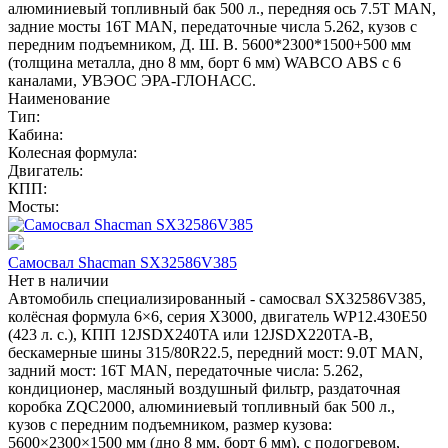
алюминиевый топливный бак 500 л., передняя ось 7.5T MAN,
задние мосты 16T MAN, передаточные числа 5.262, кузов с
передним подъемником, Д. Ш. В. 5600*2300*1500+500 мм
(толщина металла, дно 8 мм, борт 6 мм) WABCO ABS с 6
каналами, УВЭОС ЭРА-ГЛОНАСС.
Наименование
Тип:
Кабина:
Колесная формула:
Двигатель:
КПП:
Мосты:
Самосвал Shacman SX32586V385
Нет в наличии
Автомобиль специализированный - самосвал SX32586V385,
колёсная формула 6×6, серия X3000, двигатель WP12.430E50
(423 л. с.), КПП 12JSDX240TA или 12JSDX220TA-B,
бескамерные шины 315/80R22.5, передний мост: 9.0T MAN,
задний мост: 16T MAN, передаточные числа: 5.262,
кондиционер, масляный воздушный фильтр, раздаточная
коробка ZQC2000, алюминиевый топливный бак 500 л.,
кузов с передним подъемником, размер кузова:
5600×2300×1500 мм (дно 8 мм, борт 6 мм), с подогревом,