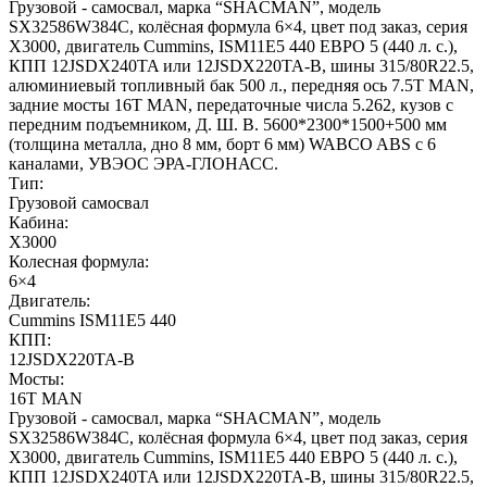
Грузовой - самосвал, марка “SHACMAN”, модель
SX32586W384C, колёсная формула 6×4, цвет под заказ, серия
Х3000, двигатель Cummins, ISM11E5 440 ЕВРО 5 (440 л. с.),
КПП 12JSDX240TA или 12JSDX220TA-B, шины 315/80R22.5,
алюминиевый топливный бак 500 л., передняя ось 7.5T MAN,
задние мосты 16T MAN, передаточные числа 5.262, кузов с
передним подъемником, Д. Ш. В. 5600*2300*1500+500 мм
(толщина металла, дно 8 мм, борт 6 мм) WABCO ABS с 6
каналами, УВЭОС ЭРА-ГЛОНАСС.
Тип:
Грузовой самосвал
Кабина:
X3000
Колесная формула:
6×4
Двигатель:
Cummins ISM11E5 440
КПП:
12JSDX220TA-B
Мосты:
16T MAN
Грузовой - самосвал, марка “SHACMAN”, модель
SX32586W384C, колёсная формула 6×4, цвет под заказ, серия
Х3000, двигатель Cummins, ISM11E5 440 ЕВРО 5 (440 л. с.),
КПП 12JSDX240TA или 12JSDX220TA-B, шины 315/80R22.5,