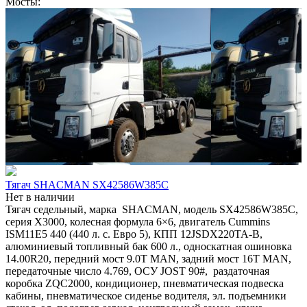
Мосты:
Тягач SHACMAN SX42586W385C
Нет в наличии
Тягач седельный, марка SHACMAN, модель SX42586W385C,
серия Х3000, колесная формула 6×6, двигатель Cummins
ISM11E5 440 (440 л. с. Евро 5), КПП 12JSDX220TA-B,
алюминиевый топливный бак 600 л., односкатная ошиновка
14.00R20, передний мост 9.0T MAN, задний мост 16T MAN,
передаточные число 4.769, ОСУ JOST 90#, раздаточная
коробка ZQC2000, кондиционер, пневматическая подвеска
кабины, пневматическое сиденье водителя, эл. подъемники