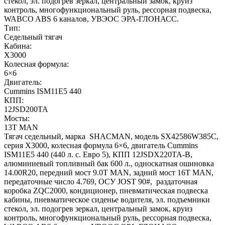
стекол, эл. подогрев зеркал, центральный замок, круиз
контроль, многофункциональный руль, рессорная подвеска,
WABCO ABS 6 каналов, УВЭОС ЭРА-ГЛОНАСС.
Тип:
Седельный тягач
Кабина:
X3000
Колесная формула:
6×6
Двигатель:
Cummins ISM11E5 440
КПП:
12JSD200TA
Мосты:
13T MAN
Тягач седельный, марка SHACMAN, модель SX42586W385C,
серия Х3000, колесная формула 6×6, двигатель Cummins
ISM11E5 440 (440 л. с. Евро 5), КПП 12JSDX220TA-B,
алюминиевый топливный бак 600 л., односкатная ошиновка
14.00R20, передний мост 9.0T MAN, задний мост 16T MAN,
передаточные число 4.769, ОСУ JOST 90#, раздаточная
коробка ZQC2000, кондиционер, пневматическая подвеска
кабины, пневматическое сиденье водителя, эл. подъемники
стекол, эл. подогрев зеркал, центральный замок, круиз
контроль, многофункциональный руль, рессорная подвеска,