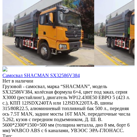
Самосвал SHACMAN SX32586V384
Нет в наличии
Грузовой - самосвал, марка “SHACMAN”, модель
SX32586V384, колёсная формула 6×4, цвет под заказ, серия
X3000 (рестайлинг), двигатель WP12.430E50 ЕВРО 5 (423 л.
с.), КПП 12JSDX240TA или 12JSDX220TA-B, шины
315/80R22.5, алюминиевый топливный бак 500 л., передняя
ось 7.5T MAN, задние мосты 16T MAN, передаточные числа
5.262, кузов с передним подъемником, Д. Ш. В.
5600*2300*1500+500 мм (толщина металла, дно 8 мм, борт 6
мм) WABCO ABS с 6 каналами, УВЭОС ЭРА-ГЛОНАСС.
Тип: