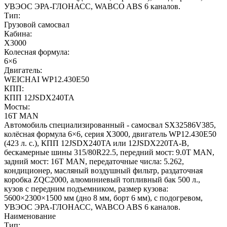
УВЭОС ЭРА-ГЛОНАСС, WABCO ABS 6 каналов.
Тип:
Грузовой самосвал
Кабина:
X3000
Колесная формула:
6×6
Двигатель:
WEICHAI WP12.430E50
КПП:
КПП 12JSDX240TA
Мосты:
16T MAN
Автомобиль специализированный - самосвал SX32586V385,
колёсная формула 6×6, серия X3000, двигатель WP12.430E50
(423 л. с.), КПП 12JSDX240TA или 12JSDX220TA-B,
бескамерные шины 315/80R22.5, передний мост: 9.0T MAN,
задний мост: 16T MAN, передаточные числа: 5.262,
кондиционер, масляный воздушный фильтр, раздаточная
коробка ZQC2000, алюминиевый топливный бак 500 л.,
кузов с передним подъемником, размер кузова:
5600×2300×1500 мм (дно 8 мм, борт 6 мм), с подогревом,
УВЭОС ЭРА-ГЛОНАСС, WABCO ABS 6 каналов.
Наименование
Тип: