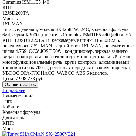
Cummins ISM11E5 440
КПП:
12JSD200TA
Мосты:
16T MAN
Тягач седельный, модель SX42584W324C, колёсная формула
6×4, серия X3000, двигатель Cummins ISM11E5 440 (440 л. с.),
КПП 12JSDX220TA-B, бескамерные шины 315/80R22.5,
передняя ось 7.5T MAN, задний мост 16T MAN, передаточные
числа 4.769, ОСУ JOST 50#, кондиционер, зеркала заднего
вида с подогревом, эл. стеклоподъемник, центральный замок,
многофункциональный руль, круиз контроль, алюминиевый
топливный бак 700 л., рессорная передняя и задняя подвески,
УВЭОС ЭРА-ГЛОНАСС, WABCO ABS 6 каналов.
Цена:
7 998 233
руб
Оставить запрос
Подробнее
Наименование
Тип:
Кабина:
Колесная формула:
Двигатель:
КПП:
Мосты: