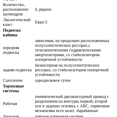
Количество,
расположение
6, рядное
цилиндров
Экологический
Евро-5
класс
Подвеска
кабины
зависимая, на продольно расположенных
полуэллиптических рессорах,с
передняя
телескопическими гидравлическими
подвеска
амортизаторами, со стабилизатором
поперечной устойчивости
балансирная на полуэллиптических
задняя подвеска
рессорах, со стабилизатором поперечной
устойчивости
Сцепление
однодисковое сухое
Тормозные
системы
пневмтический двухконтурный привод с
разделением на контуры первой, второй
Рабочая
оси и заднюю тележку, с АБС, тормозные
механизмы всех колес -барабанные
Запасная
рабочая тормозная система