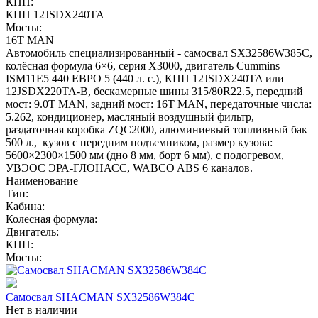
КПП:
КПП 12JSDX240TA
Мосты:
16T MAN
Автомобиль специализированный - самосвал SX32586W385C,
колёсная формула 6×6, серия X3000, двигатель Cummins
ISM11E5 440 ЕВРО 5 (440 л. с.), КПП 12JSDX240TA или
12JSDX220TA-B, бескамерные шины 315/80R22.5, передний
мост: 9.0T MAN, задний мост: 16T MAN, передаточные числа:
5.262, кондиционер, масляный воздушный фильтр,
раздаточная коробка ZQC2000, алюминиевый топливный бак
500 л., кузов с передним подъемником, размер кузова:
5600×2300×1500 мм (дно 8 мм, борт 6 мм), с подогревом,
УВЭОС ЭРА-ГЛОНАСС, WABCO ABS 6 каналов.
Наименование
Тип:
Кабина:
Колесная формула:
Двигатель:
КПП:
Мосты:
Самосвал SHACMAN SX32586W384C
Нет в наличии