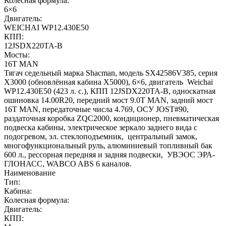
Колесная формула:
6×6
Двигатель:
WEICHAI WP12.430E50
КПП:
12JSDX220TA-B
Мосты:
16T MAN
Тягач седельный марка Shacman, модель SX42586V385, серия
Х3000 (обновлённая кабина X5000), 6×6, двигатель Weichai
WP12.430E50 (423 л. с.), КПП 12JSDX220TA-B, односкатная
ошиновка 14.00R20, передний мост 9.0T MAN, задний мост
16T MAN, передаточные числа 4.769, ОСУ JOST#90,
раздаточная коробка ZQC2000, кондиционер, пневматическая
подвеска кабины, электрическое зеркало заднего вида с
подогревом, эл. стеклоподъемник, центральный замок,
многофункциональный руль, алюминиевый топливный бак
600 л., рессорная передняя и задняя подвески, УВЭОС ЭРА-
ГЛОНАСС, WABCO ABS 6 каналов.
Наименование
Тип:
Кабина:
Колесная формула:
Двигатель:
КПП: