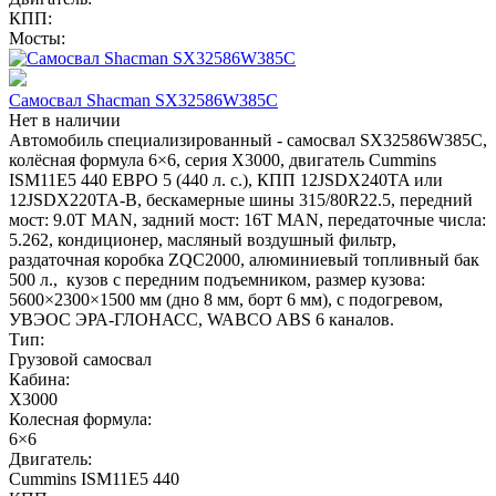
КПП:
Мосты:
Самосвал Shacman SX32586W385C
Нет в наличии
Автомобиль специализированный - самосвал SX32586W385C,
колёсная формула 6×6, серия X3000, двигатель Cummins
ISM11E5 440 ЕВРО 5 (440 л. с.), КПП 12JSDX240TA или
12JSDX220TA-B, бескамерные шины 315/80R22.5, передний
мост: 9.0T MAN, задний мост: 16T MAN, передаточные числа:
5.262, кондиционер, масляный воздушный фильтр,
раздаточная коробка ZQC2000, алюминиевый топливный бак
500 л., кузов с передним подъемником, размер кузова:
5600×2300×1500 мм (дно 8 мм, борт 6 мм), с подогревом,
УВЭОС ЭРА-ГЛОНАСС, WABCO ABS 6 каналов.
Тип:
Грузовой самосвал
Кабина:
X3000
Колесная формула:
6×6
Двигатель:
Cummins ISM11E5 440