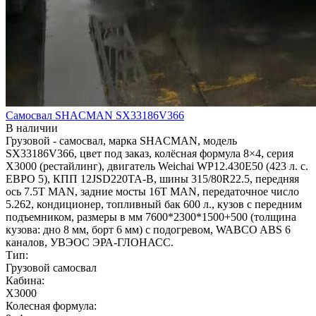
Самосвал SHACMAN SX33186V366
В наличии
Грузовой - самосвал, марка SHACMAN, модель
SX33186V366, цвет под заказ, колёсная формула 8×4, серия
X3000 (рестайлинг), двигатель Weichai WP12.430E50 (423 л. с.
ЕВРО 5), КПП 12JSD220TA-В, шины 315/80R22.5, передняя
ось 7.5T MAN, задние мосты 16T MAN, передаточное число
5.262, кондиционер, топливный бак 600 л., кузов с передним
подъемником, размеры в мм 7600*2300*1500+500 (толщина
кузова: дно 8 мм, борт 6 мм) с подогревом, WABCO ABS 6
каналов, УВЭОС ЭРА-ГЛОНАСС.
Тип:
Грузовой самосвал
Кабина:
X3000
Колесная формула: