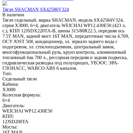
Тягач SHACMAN SX42586V324
В наличии
Тягач седельный, марка SHACMAN, модель SX42584V324,
серия Х3000, 6×4, двигатель WEICHAI WP12.430E50 (423 л.
с.), КПП 12JSDX220TA-B, шины 315/80R22.5, передняя ось
7.5T MAN, задний мост 16T MAN, передаточные числа 4.769,
ОСУ JOST 50#, кондиционер, эл. зеркало заднего вида с
подогревом, эл. стеклоподъемник, центральный замок,
многофункциональный руль, круиз контроль, алюминиевый
топливный бак 700 л., рессорная передняя и задняя подвеска,
гидравлическая разводка под полуприцеп, УВЭОС ЭРА-
ГЛОНАСС, WABCO ABS 6 каналов.
Тип:
Седельный тягач
Кабина:
X3000
Колесная формула:
6×4
Двигатель:
WEICHAI WP12.430E50
КПП:
12JSD200TA
Мосты:
16T MAN