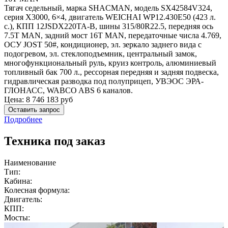
Тягач седельный, марка SHACMAN, модель SX42584V324,
серия Х3000, 6×4, двигатель WEICHAI WP12.430E50 (423 л.
с.), КПП 12JSDX220TA-B, шины 315/80R22.5, передняя ось
7.5T MAN, задний мост 16T MAN, передаточные числа 4.769,
ОСУ JOST 50#, кондиционер, эл. зеркало заднего вида с
подогревом, эл. стеклоподъемник, центральный замок,
многофункциональный руль, круиз контроль, алюминиевый
топливный бак 700 л., рессорная передняя и задняя подвеска,
гидравлическая разводка под полуприцеп, УВЭОС ЭРА-
ГЛОНАСС, WABCO ABS 6 каналов.
Цена:
8 746 183
руб
Оставить запрос
Подробнее
Техника под заказ
Наименование
Тип:
Кабина:
Колесная формула:
Двигатель:
КПП:
Мосты: