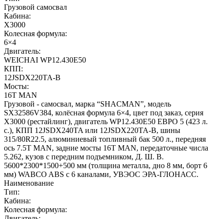
Грузовой самосвал
Кабина:
X3000
Колесная формула:
6×4
Двигатель:
WEICHAI WP12.430E50
КПП:
12JSDX220TA-B
Мосты:
16T MAN
Грузовой - самосвал, марка “SHACMAN”, модель
SX32586V384, колёсная формула 6×4, цвет под заказ, серия
X3000 (рестайлинг), двигатель WP12.430E50 ЕВРО 5 (423 л.
с.), КПП 12JSDX240TA или 12JSDX220TA-B, шины
315/80R22.5, алюминиевый топливный бак 500 л., передняя
ось 7.5T MAN, задние мосты 16T MAN, передаточные числа
5.262, кузов с передним подъемником, Д. Ш. В.
5600*2300*1500+500 мм (толщина металла, дно 8 мм, борт 6
мм) WABCO ABS с 6 каналами, УВЭОС ЭРА-ГЛОНАСС.
Наименование
Тип:
Кабина:
Колесная формула:
Двигатель: