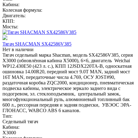
Кабина:
Колесная формула:
Двигатель:
КПП:
Мосты:
Тягач SHACMAN SX42586V385
Нет в наличии
Тягач седельный марка Shacman, модель SX42586V385, серия
Х3000 (обновлённая кабина X5000), 6×6, двигатель Weichai
WP12.430E50 (423 л. с.), КПП 12JSDX220TA-B, односкатная
ошиновка 14.00R20, передний мост 9.0T MAN, задний мост
16T MAN, передаточные числа 4.769, ОСУ JOST#90,
раздаточная коробка ZQC2000, кондиционер, пневматическая
подвеска кабины, электрическое зеркало заднего вида с
подогревом, эл. стеклоподъемник, центральный замок,
многофункциональный руль, алюминиевый топливный бак
600 л., рессорная передняя и задняя подвески, УВЭОС ЭРА-
ГЛОНАСС, WABCO ABS 6 каналов.
Тип:
Седельный тягач
Кабина:
X3000