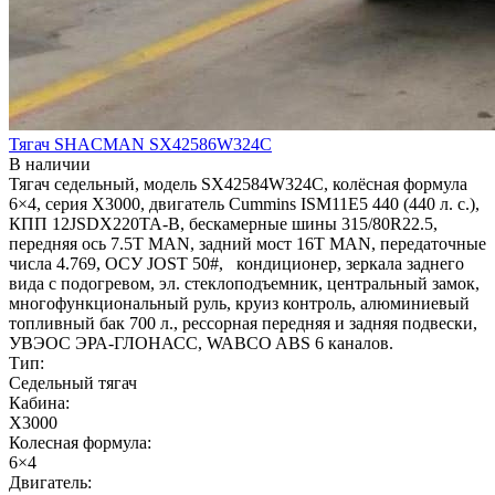
Тягач SHACMAN SX42586W324C
В наличии
Тягач седельный, модель SX42584W324C, колёсная формула
6×4, серия X3000, двигатель Cummins ISM11E5 440 (440 л. с.),
КПП 12JSDX220TA-B, бескамерные шины 315/80R22.5,
передняя ось 7.5T MAN, задний мост 16T MAN, передаточные
числа 4.769, ОСУ JOST 50#, кондиционер, зеркала заднего
вида с подогревом, эл. стеклоподъемник, центральный замок,
многофункциональный руль, круиз контроль, алюминиевый
топливный бак 700 л., рессорная передняя и задняя подвески,
УВЭОС ЭРА-ГЛОНАСС, WABCO ABS 6 каналов.
Тип:
Седельный тягач
Кабина:
X3000
Колесная формула:
6×4
Двигатель: