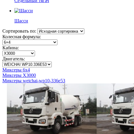
Седельный тягач
Шасси
Сортировать по:
Колесная формула:
Кабина:
Двигатель:
Миксеры 6x4
Миксеры X3000
Миксеры weichai-wp10-336e53