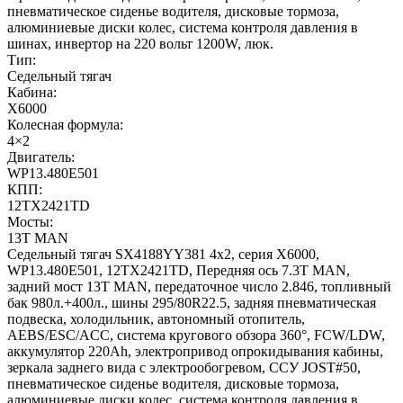
пневматическое сиденье водителя, дисковые тормоза,
алюминиевые диски колес, система контроля давления в
шинах, инвертор на 220 вольт 1200W, люк.
Тип:
Седельный тягач
Кабина:
X6000
Колесная формула:
4×2
Двигатель:
WP13.480E501
КПП:
12TX2421TD
Мосты:
13T MAN
Седельный тягач SX4188YY381 4x2, серия X6000,
WP13.480E501, 12TX2421TD, Передняя ось 7.3Т MAN,
задний мост 13T MAN, передаточное число 2.846, топливный
бак 980л.+400л., шины 295/80R22.5, задняя пневматическая
подвеска, холодильник, автономный отопитель,
AEBS/ESC/ACC, система кругового обзора 360°, FCW/LDW,
аккумулятор 220Ah, электропривод опрокидывания кабины,
зеркала заднего вида с электрообогревом, ССУ JOST#50,
пневматическое сиденье водителя, дисковые тормоза,
алюминиевые диски колес, система контроля давления в