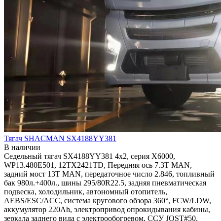
Тягач SHACMAN SX4188YY381
В наличии
Седельный тягач SX4188YY381 4x2, серия X6000,
WP13.480E501, 12TX2421TD, Передняя ось 7.3Т MAN,
задний мост 13T MAN, передаточное число 2.846, топливный
бак 980л.+400л., шины 295/80R22.5, задняя пневматическая
подвеска, холодильник, автономный отопитель,
AEBS/ESC/ACC, система кругового обзора 360°, FCW/LDW,
аккумулятор 220Ah, электропривод опрокидывания кабины,
зеркала заднего вида с электрообогревом, ССУ JOST#50,