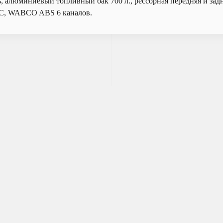
ь, алюминиевый топливный бак 700 л., рессорная передняя и за
, WABCO ABS 6 каналов.