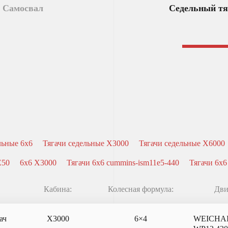
Самосвал
Седельный тя
льные 6x6
Тягачи седельные X3000
Тягачи седельные X6000
E50
6x6 X3000
Тягачи 6x6 cummins-ism11e5-440
Тягачи 6x6
Кабина:
Колесная формула:
Дви
ач
X3000
6×4
WEICHA