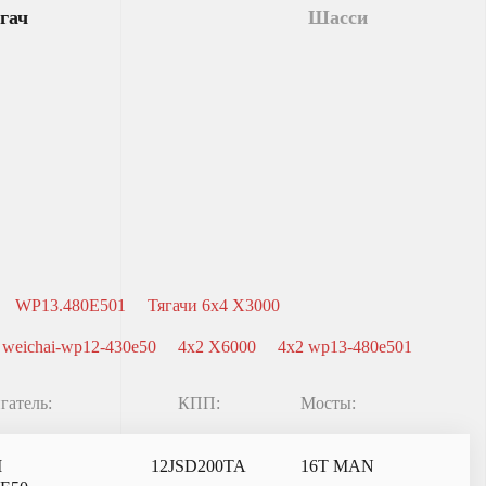
гач
Шасси
WP13.480E501
Тягачи 6x4 X3000
 weichai-wp12-430e50
4x2 X6000
4x2 wp13-480e501
гатель:
КПП:
Мосты:
I
12JSD200TA
16T MAN