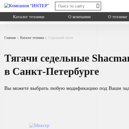
Каталог техники
О компании
О технике
Главная
Каталог техники
Седельный тягач
Shacman X3000
Shacman X6000
Тягачи седельные Shacma
Shacman X600
Миксер
Типы:
самосва
в Санкт-Петербурге
Назначение: дл
Самосвал
на грузовую пл
Седельный тягач
Вы можете выбрать любую модификацию под Ваши за
Шасси
Смотреть