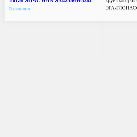
Тягач SHACMAN SX42586W324C
круиз контрол
ЭРА-ГЛОНАСС
В наличии