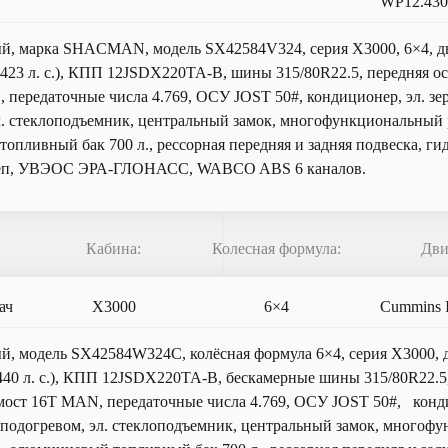
WP12.43
ый, марка SHACMAN, модель SX42584V324, серия Х3000, 6×4, 
423 л. с.), КПП 12JSDX220TA-B, шины 315/80R22.5, передняя о
 передаточные числа 4.769, ОСУ JOST 50#, кондиционер, эл. зер
л. стеклоподъемник, центральный замок, многофункциональный р
опливный бак 700 л., рессорная передняя и задняя подвеска, ги
еп, УВЭОС ЭРА-ГЛОНАСС, WABCO ABS 6 каналов.
Кабина:
Колесная формула:
Дви
ач
X3000
6×4
Cummins 
ый, модель SX42584W324C, колёсная формула 6×4, серия X3000,
440 л. с.), КПП 12JSDX220TA-B, бескамерные шины 315/80R22.5,
ост 16T MAN, передаточные числа 4.769, ОСУ JOST 50#, конди
с подогревом, эл. стеклоподъемник, центральный замок, многоф