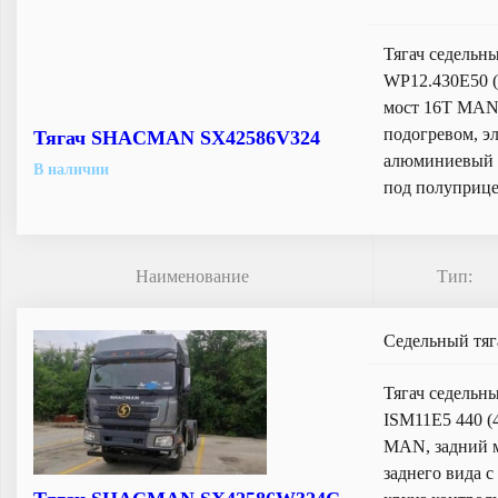
Тягач седельн
WP12.430E50 (
мост 16T MAN,
подогревом, э
Тягач SHACMAN SX42586V324
алюминиевый т
В наличии
под полуприц
Наименование
Тип:
Седельный тяг
Тягач седельн
ISM11E5 440 (
MAN, задний м
заднего вида 