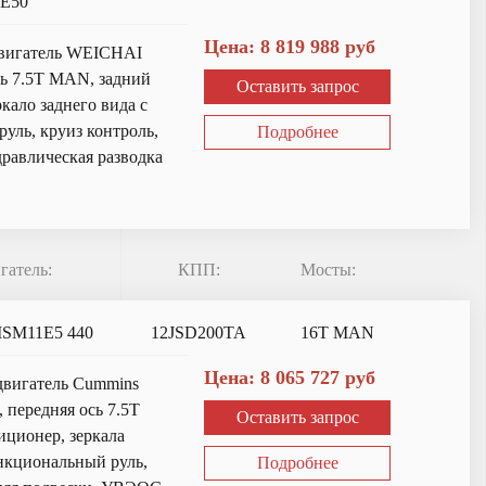
0E50
Цена:
8 819 988
руб
двигатель WEICHAI
сь 7.5T MAN, задний
Оставить запрос
кало заднего вида с
уль, круиз контроль,
Подробнее
дравлическая разводка
гатель:
КПП:
Мосты:
ISM11E5 440
12JSD200TA
16T MAN
Цена:
8 065 727
руб
 двигатель Cummins
 передняя ось 7.5T
Оставить запрос
ционер, зеркала
ункциональный руль,
Подробнее