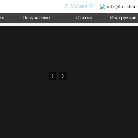
info@in-shac
Москва
ке
Покупателю
Статьи
Инструкции
0
л
,
седельный тягач
,
шасси
,
миксер
.
я перевозки сыпучих грузов; для перевозки посредством полупр
атформу различного оборудования для коммунального и сельског
ь подробнее