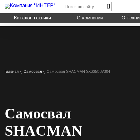
Каталог техники
О компании
О техни
Shacman X3000
Shacman X6000
Shacman X600
Миксер
Типы:
самосва
Главная
Самосвал
Самосвал SHACMAN SX32586V384
Самосвал
Назначение: дл
на грузовую пл
Седельный тягач
Шасси
Самосвал
Смотрет
SHACMAN