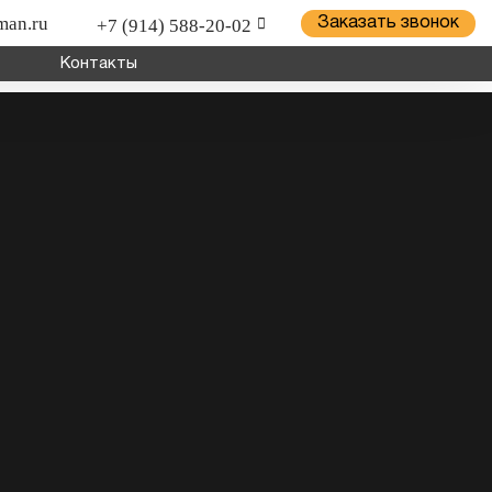
man.ru
+7 (914) 588-20-02
Заказать звонок
Контакты
ицепной техники грузов и оборудования; для установки
о хозяйства.