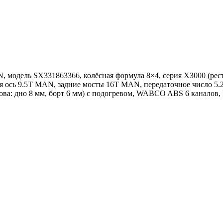
одель SX331863366, колёсная формула 8×4, серия X3000 (реста
 ось 9.5T MAN, задние мосты 16T MAN, передаточное число 5.26
зова: дно 8 мм, борт 6 мм) с подогревом, WABCO ABS 6 кана