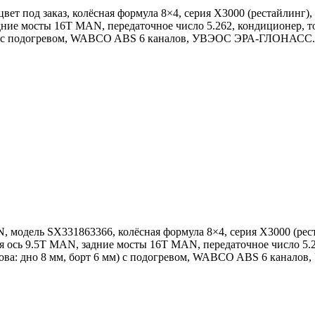
т под заказ, колёсная формула 8×4, серия X3000 (рестайлинг), 
ние мосты 16T MAN, передаточное число 5.262, кондиционер, то
 мм) с подогревом, WABCO ABS 6 каналов, УВЭОС ЭРА-ГЛОНАСС.
одель SX331863366, колёсная формула 8×4, серия X3000 (реста
 ось 9.5T MAN, задние мосты 16T MAN, передаточное число 5.26
зова: дно 8 мм, борт 6 мм) с подогревом, WABCO ABS 6 кана