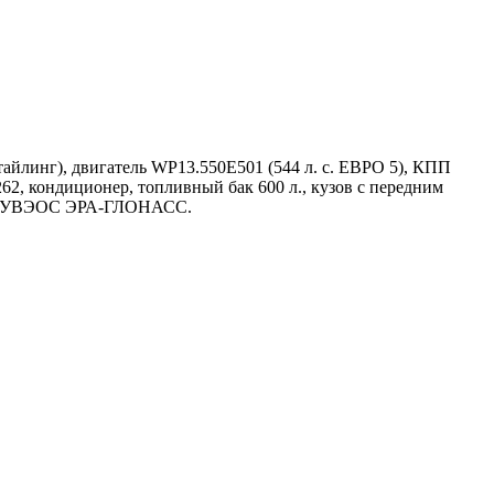
йлинг), двигатель WP13.550E501 (544 л. с. ЕВРО 5), КПП
2, кондиционер, топливный бак 600 л., кузов с передним
лов, УВЭОС ЭРА-ГЛОНАСС.