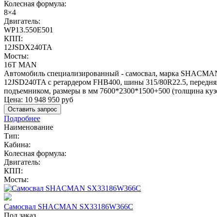
Колесная формула:
8×4
Двигатель:
WP13.550E501
КПП:
12JSDX240TA
Мосты:
16T MAN
Автомобиль специализированный - самосвал, марка SHACMAN, м
12JSD240TA с ретардером FHB400, шины 315/80R22.5, передняя
подъемником, размеры в мм 7600*2300*1500+500 (толщина ку
Цена:
10 948 950
руб
Оставить запрос
Подробнее
Наименование
Тип:
Кабина:
Колесная формула:
Двигатель:
КПП:
Мосты:
Самосвал SHACMAN SX33186W366C
Под заказ