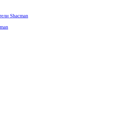
тели Shacman
cman