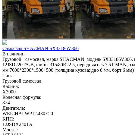
Самосвал SHACMAN SX33186V366
В наличии
Грузовой - самосвал, марка SHACMAN, модель SX33186V366, цве
12JSD220TA-В, шины 315/80R22.5, передняя ось 7.5T MAN, зад
мм 7600*2300*1500+500 (толщина кузова: дно 8 мм, борт 6
Тип:
Грузовой самосвал
Кабина:
X3000
Колесная формула:
8×4
Двигатель:
WEICHAI WP12.430E50
КПП:
12JSDX240TA
Мосты: