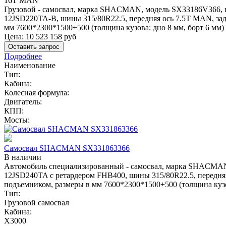
16T MAN
Грузовой - самосвал, марка SHACMAN, модель SX33186V366, цве
12JSD220TA-В, шины 315/80R22.5, передняя ось 7.5T MAN, зад
мм 7600*2300*1500+500 (толщина кузова: дно 8 мм, борт 6
Цена:
10 523 158
руб
Оставить запрос
Подробнее
Наименование
Тип:
Кабина:
Колесная формула:
Двигатель:
КПП:
Мосты:
Самосвал SHACMAN SX331863366
В наличии
Автомобиль специализированный - самосвал, марка SHACMAN, м
12JSD240TA с ретардером FHB400, шины 315/80R22.5, передняя
подъемником, размеры в мм 7600*2300*1500+500 (толщина ку
Тип:
Грузовой самосвал
Кабина:
X3000