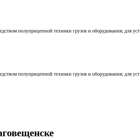
редством полуприцепной техники грузов и оборудования; для ус
редством полуприцепной техники грузов и оборудования; для ус
аговещенске