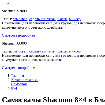
Shacman X3000
Типы:
самосвал
,
седельный тягач
,
шасси
,
миксер
.
Назначение: для перевозки сыпучих грузов; для перевозки пос
коммунального и сельского хозяйства.
Смотреть подробнее
Shacman X6000
Типы:
самосвал
,
седельный тягач
,
шасси
,
миксер
.
Назначение: для перевозки сыпучих грузов; для перевозки пос
коммунального и сельского хозяйства.
Смотреть подробнее
Главная
Каталог техники
Самосвал
8×4
Самосвалы Shacman 8×4 в Бл