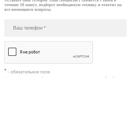
Оставьте Ваш телефон. Наш специалист свяжется с Вами в
течение 10 минут, подберет необходимую технику и ответит на
все имеющиеся вопросы.
*
- обязательное поле
Нажимая кнопку «Заказать», я даю согласие на
обработку
моих персональных данных
Заказать звонок