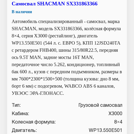
Самосвал SHACMAN SX331863366
В наличии
Автомобиль специализированный - самосвал, марка
SHACMAN, модель SX331863366, колёсная формула
8×4, серия X3000 (рестайлинг), двигатель
WP13.550E501 (544 л. с. ЕВРО 5), КПП 12JSD240TA
с ретардером FHB400, шины 315/80R22.5, передняя
ось 9.5T MAN, задние мосты 16T MAN,
передаточное число 5.262, кондиционер, топливный
бак 600 л., кузов с передним подъемником, размеры в
мм 7600*2300*1500+500 (толщина кузова: дно 8 мм,
борт 6 мм) с подогревом, WABCO ABS 6 каналов,
УВЭОС ЭРА-ГЛОНАСС.
Тип:
Грузовой самосвал
Кабина:
X3000
Колесная формула:
8×4
Двигатель:
WP13.550E501