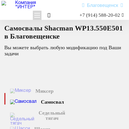
Благовещенск
+7 (914) 588-20-02
Заказать звонок
Главная
Каталог техники
Самосвал
WP13.550E501
Самосвалы Shacman WP13.550E501
Shacman X3000
в Благовещенске
Shacman X6000
Миксер
Вы можете выбрать любую модификацию под Ваши
Самосвал
задачи
Седельный тягач
Шасси
Shacman X6000
Миксер
Типы:
самосвал
,
седельный тягач
,
шасси
,
миксер
.
Самосвал
Назначение: для перевозки сыпучих грузов; для перевозки
посредством полуприцепной техники грузов и оборудования;
Седельный
для установки на грузовую платформу различного
тягач
оборудования для коммунального и сельского хозяйства.