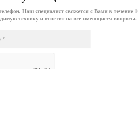
елефон. Наш специалист свяжется с Вами в течение 1
одимую технику и ответит на все имеющиеся вопросы.
ле
азать», я даю согласие на
обработку моих
ых
Заказать звонок