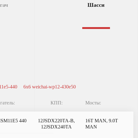
гач
Шасси
11e5-440
6x6 weichai-wp12-430e50
гатель:
КПП:
Мосты:
ISM11E5 440
12JSDX220TA-B,
16T MAN, 9.0T
12JSDX240TA
MAN