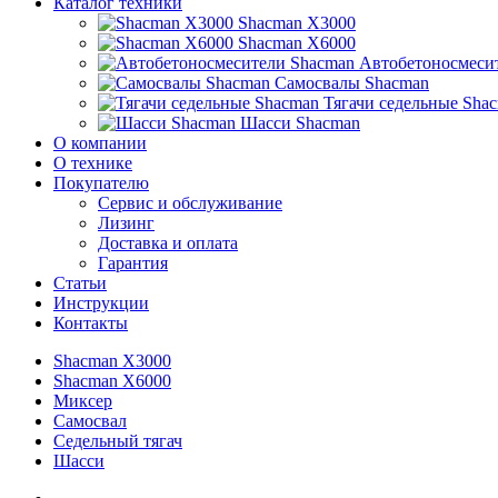
Каталог техники
Shacman X3000
Shacman X6000
Автобетоносмеси
Самосвалы Shacman
Тягачи седельные Sha
Шасси Shacman
О компании
О технике
Покупателю
Сервис и обслуживание
Лизинг
Доставка и оплата
Гарантия
Статьи
Инструкции
Контакты
Shacman X3000
Shacman X6000
Миксер
Самосвал
Седельный тягач
Шасси