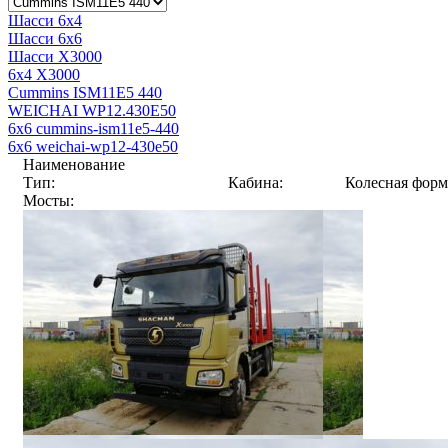
Шасси 6x4
Шасси 6x6
Шасси X3000
6x4 X3000
Cummins ISM11E5 440
WEICHAI WP12.430E50
6x6 cummins-ism11e5-440
6x6 weichai-wp12-430e50
Наименование
Тип:
Кабина:
Колесная форм
Мосты: