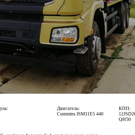
ула:
Двигатель:
КПП:
Cummins ISM11E5 440
12JSD2
QH50