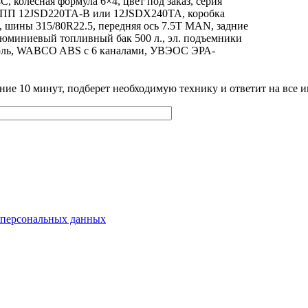
колёсная формула 6×4, цвет под заказ, серия
, КПП 12JSD220TA-B или 12JSDX240TA, коробка
, шины 315/80R22.5, передняя ось 7.5T MAN, задние
люминиевый топливный бак 500 л., эл. подъемники
нтроль, WABCO ABS с 6 каналами, УВЭОС ЭРА-
ение 10 минут, подберет необходимую технику и ответит на все
 персональных данных