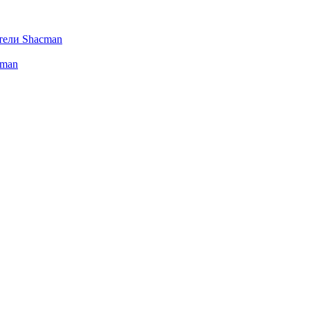
тели Shacman
cman