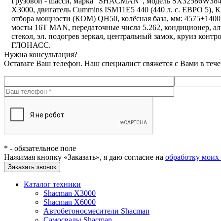
Грузовой - шасси, марка “SHACMAN”, модель SX32586W384C, 
X3000, двигатель Cummins ISM11E5 440 (440 л. с. ЕВРО 5)
отбора мощности (КОМ) QH50, колёсная база, мм: 4575+1400
мосты 16T MAN, передаточные числа 5.262, кондиционер, а
стекол, эл. подогрев зеркал, центральный замок, круиз ко
ГЛОНАСС.
Нужна консультация?
Оставьте Ваш телефон. Наш специалист свяжется с Вами в теч
*
- обязательное поле
Нажимая кнопку «Заказать», я даю согласие на
обработку моих
Заказать звонок
Каталог техники
Shacman X3000
Shacman X6000
Автобетоносмесители Shacman
Самосвалы Shacman