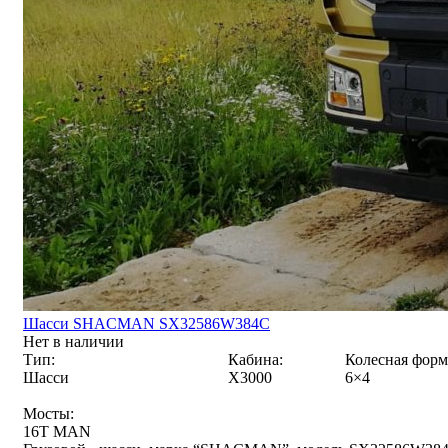
Шасси SHACMAN SX32586W384C
Нет в наличии
Тип:
Кабина:
Колесная форм
Шасси
X3000
6×4
Мосты:
16T MAN