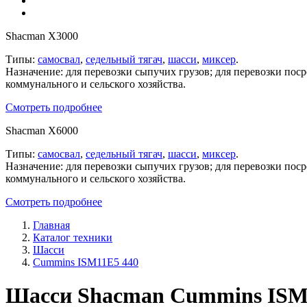
Shacman X3000
Типы:
самосвал
,
седельный тягач
,
шасси
,
миксер
.
Назначение: для перевозки сыпучих грузов; для перевозки пос
коммунального и сельского хозяйства.
Смотреть подробнее
Shacman X6000
Типы:
самосвал
,
седельный тягач
,
шасси
,
миксер
.
Назначение: для перевозки сыпучих грузов; для перевозки пос
коммунального и сельского хозяйства.
Смотреть подробнее
Главная
Каталог техники
Шасси
Cummins ISM11E5 440
Шасси Shacman Cummins ISM1