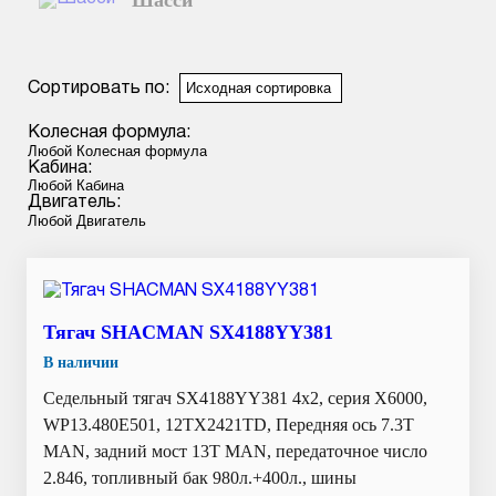
Шасси
Смотреть подробнее
Сортировать по:
Колесная формула:
Кабина:
Двигатель:
Тягач SHACMAN SX4188YY381
В наличии
Седельный тягач SX4188YY381 4x2, серия X6000,
WP13.480E501, 12TX2421TD, Передняя ось 7.3Т
MAN, задний мост 13T MAN, передаточное число
2.846, топливный бак 980л.+400л., шины