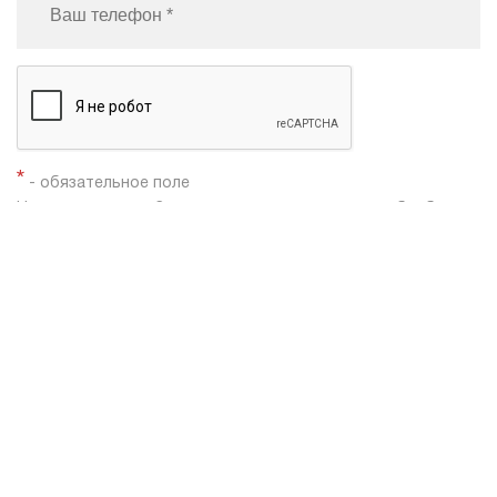
*
- обязательное поле
Нажимая кнопку «Заказать», я даю согласие на
обработку
моих персональных данных
Заказать звонок
Shacman X3000
Shacman X6000
Автобетоносмесители Shacman
Каталог техники
Самосвалы Shacman