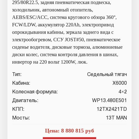
295/80R22.5, задняя пневматическая подвеска,
холодильник, автономный отопитель,
AEBS/ESC/ACC, система кругового обзора 360°,
FCW/LDW, аккумулятор 220Ah, электропривод
опрокидывания кабины, зеркала заднего вида с
электрообогревом, ССУ JOST#50, пневматическое
сиденье водителя, дисковые тормоза, алюминиевые
диски колес, система контроля давления в шинах,
инвертор на 220 вольт 1200W, люк.
Тип:
Седельный тягач
Кабина:
X6000
Колесная формула:
4×2
Двигатель:
WP13.480E501
КПП:
12TX2421TD
Мосты:
13T MAN
Цена:
8 880 815
руб