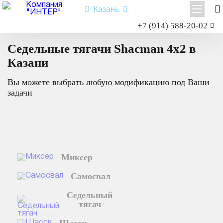
Казань
Заказать звонок
+7 (914) 588-20-02
Главная
Седельный тягач
Каталог техники
4х2
Седельные тягачи Shacman 4x2 в
Shacman X3000
Shacman X6000
Казани
Миксер
Вы можете выбрать любую модификацию под Ваши
Самосвал
задачи
Седельный тягач
Шасси
Shacman X6000
Миксер
Типы:
самосвал
,
седельный тягач
,
шасси
,
миксер
.
Самосвал
Назначение: для перевозки сыпучих грузов; для перевозки
посредством полуприцепной техники грузов и оборудования;
Седельный
для установки на грузовую платформу различного
тягач
оборудования для коммунального и сельского хозяйства.