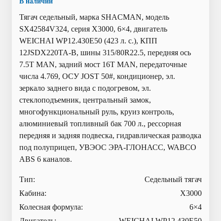
В наличии
Тягач седельный, марка SHACMAN, модель
SX42584V324, серия Х3000, 6×4, двигатель
WEICHAI WP12.430E50 (423 л. с.), КПП
12JSDX220TA-B, шины 315/80R22.5, передняя ось
7.5T MAN, задний мост 16T MAN, передаточные
числа 4.769, ОСУ JOST 50#, кондиционер, эл.
зеркало заднего вида с подогревом, эл.
стеклоподъемник, центральный замок,
многофункциональный руль, круиз контроль,
алюминиевый топливный бак 700 л., рессорная
передняя и задняя подвеска, гидравлическая разводка
под полуприцеп, УВЭОС ЭРА-ГЛОНАСС, WABCO
ABS 6 каналов.
Тип:
Седельный тягач
Кабина:
X3000
Колесная формула:
6×4
Двигатель:
WEICHAI WP12.430E50