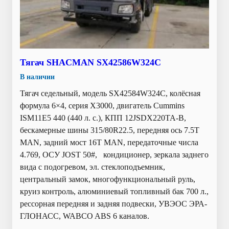
Тягач SHACMAN SX42586W324C
В наличии
Тягач седельный, модель SX42584W324C, колёсная
формула 6×4, серия X3000, двигатель Cummins
ISM11E5 440 (440 л. с.), КПП 12JSDX220TA-B,
бескамерные шины 315/80R22.5, передняя ось 7.5T
MAN, задний мост 16T MAN, передаточные числа
4.769, ОСУ JOST 50#, кондиционер, зеркала заднего
вида с подогревом, эл. стеклоподъемник,
центральный замок, многофункциональный руль,
круиз контроль, алюминиевый топливный бак 700 л.,
рессорная передняя и задняя подвески, УВЭОС ЭРА-
ГЛОНАСС, WABCO ABS 6 каналов.