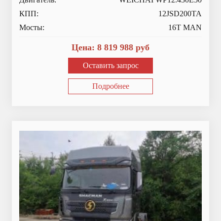
КПП:
12JSD200TA
Мосты:
16T MAN
Цена:
8 819 988
руб
Оставить запрос
Подробнее