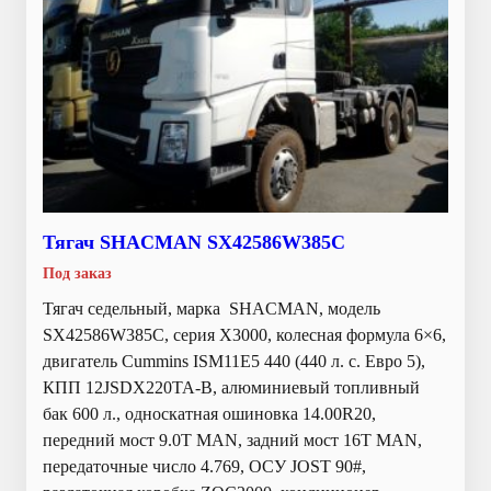
Тягач SHACMAN SX42586W385C
Под заказ
Тягач седельный, марка SHACMAN, модель
SX42586W385C, серия Х3000, колесная формула 6×6,
двигатель Cummins ISM11E5 440 (440 л. с. Евро 5),
КПП 12JSDX220TA-B, алюминиевый топливный
бак 600 л., односкатная ошиновка 14.00R20,
передний мост 9.0T MAN, задний мост 16T MAN,
передаточные число 4.769, ОСУ JOST 90#,