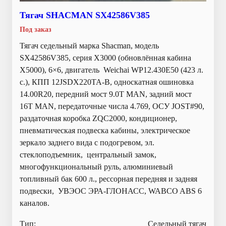
Тягач SHACMAN SX42586V385
Под заказ
Тягач седельный марка Shacman, модель
SX42586V385, серия Х3000 (обновлённая кабина
X5000), 6×6, двигатель Weichai WP12.430E50 (423 л.
с.), КПП 12JSDX220TA-B, односкатная ошиновка
14.00R20, передний мост 9.0T MAN, задний мост
16T MAN, передаточные числа 4.769, ОСУ JOST#90,
раздаточная коробка ZQC2000, кондиционер,
пневматическая подвеска кабины, электрическое
зеркало заднего вида с подогревом, эл.
стеклоподъемник, центральный замок,
многофункциональный руль, алюминиевый
топливный бак 600 л., рессорная передняя и задняя
подвески, УВЭОС ЭРА-ГЛОНАСС, WABCO ABS 6
каналов.
Тип:
Седельный тягач