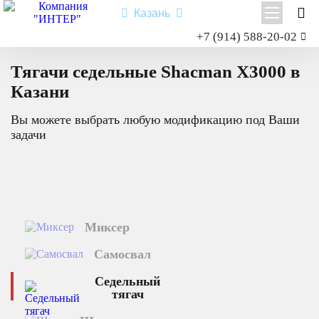
Казань
Заказать звонок
+7 (914) 588-20-02
Главная
Каталог техники
Седельный тягач
X3000
Shacman X3000
Тягачи седельные Shacman X3000 в
Shacman X6000
Казани
Миксер
Вы можете выбрать любую модификацию под Ваши
Самосвал
задачи
Седельный тягач
Шасси
Shacman X6000
Миксер
Типы:
самосвал
,
седельный тягач
,
шасси
,
миксер
.
Самосвал
Назначение: для перевозки сыпучих грузов; для перевозки
посредством полуприцепной техники грузов и оборудования;
Седельный
для установки на грузовую платформу различного
тягач
оборудования для коммунального и сельского хозяйства.