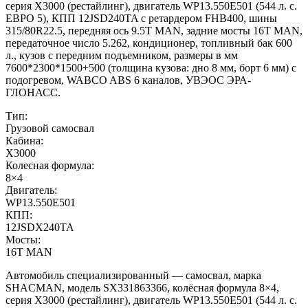
серия X3000 (рестайлинг), двигатель WP13.550E501 (544 л. с.
ЕВРО 5), КПП 12JSD240TA с ретардером FHB400, шины
315/80R22.5, передняя ось 9.5T MAN, задние мосты 16T MAN,
передаточное число 5.262, кондиционер, топливный бак 600
л., кузов с передним подъемником, размеры в мм
7600*2300*1500+500 (толщина кузова: дно 8 мм, борт 6 мм) с
подогревом, WABCO ABS 6 каналов, УВЭОС ЭРА-
ГЛОНАСС.
Тип:
Грузовой самосвал
Кабина:
X3000
Колесная формула:
8×4
Двигатель:
WP13.550E501
КПП:
12JSDX240TA
Мосты:
16T MAN
Автомобиль специализированный — самосвал, марка
SHACMAN, модель SX331863366, колёсная формула 8×4,
серия X3000 (рестайлинг), двигатель WP13.550E501 (544 л. с.