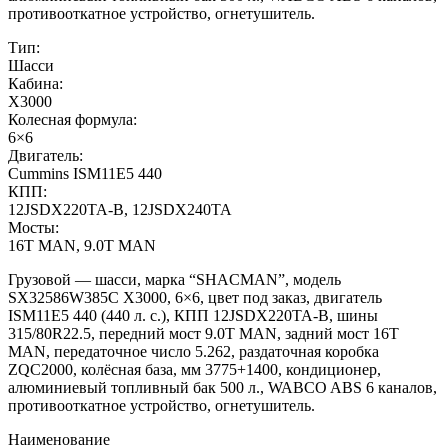
противооткатное устройство, огнетушитель.
Тип:
Шасси
Кабина:
X3000
Колесная формула:
6×6
Двигатель:
Cummins ISM11E5 440
КПП:
12JSDX220TA-B, 12JSDX240TA
Мосты:
16T MAN, 9.0T MAN
Грузовой — шасси, марка “SHACMAN”, модель
SX32586W385C X3000, 6×6, цвет под заказ, двигатель
ISM11E5 440 (440 л. с.), КПП 12JSDX220TA-B, шины
315/80R22.5, передний мост 9.0T MAN, задний мост 16T
MAN, передаточное число 5.262, раздаточная коробка
ZQC2000, колёсная база, мм 3775+1400, кондиционер,
алюминиевый топливный бак 500 л., WABCO ABS 6 каналов,
противооткатное устройство, огнетушитель.
Наименование