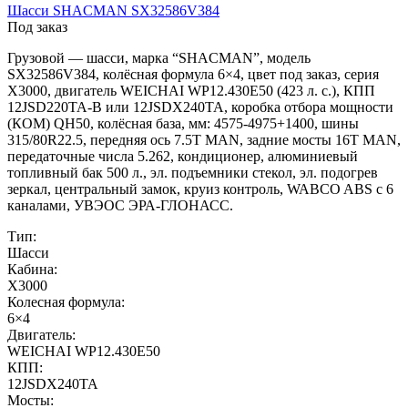
Шасси SHACMAN SX32586V384
Под заказ
Грузовой — шасси, марка “SHACMAN”, модель
SX32586V384, колёсная формула 6×4, цвет под заказ, серия
X3000, двигатель WEICHAI WP12.430E50 (423 л. с.), КПП
12JSD220TA-B или 12JSDX240TA, коробка отбора мощности
(КОМ) QH50, колёсная база, мм: 4575-4975+1400, шины
315/80R22.5, передняя ось 7.5T MAN, задние мосты 16T MAN,
передаточные числа 5.262, кондиционер, алюминиевый
топливный бак 500 л., эл. подъемники стекол, эл. подогрев
зеркал, центральный замок, круиз контроль, WABCO ABS с 6
каналами, УВЭОС ЭРА-ГЛОНАСС.
Тип:
Шасси
Кабина:
X3000
Колесная формула:
6×4
Двигатель:
WEICHAI WP12.430E50
КПП:
12JSDX240TA
Мосты: