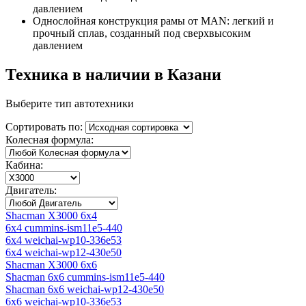
давлением
Однослойная конструкция рамы от MAN: легкий и
прочный сплав, созданный под сверхвысоким
давлением
Техника в наличии в Казани
Выберите тип автотехники
Сортировать по:
Колесная формула:
Кабина:
Двигатель:
Shacman X3000 6x4
6x4 cummins-ism11e5-440
6x4 weichai-wp10-336e53
6x4 weichai-wp12-430e50
Shacman X3000 6x6
Shacman 6x6 cummins-ism11e5-440
Shacman 6x6 weichai-wp12-430e50
6x6 weichai-wp10-336e53