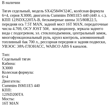
В наличии
Тягач седельный, модель SX42584W324C, колёсная формула
6×4, серия X3000, двигатель Cummins ISM11E5 440 (440 л. с.),
КПП 12JSDX220TA-B, бескамерные шины 315/80R22.5,
передняя ось 7.5T MAN, задний мост 16T MAN, передаточные
числа 4.769, ОСУ JOST 50#, кондиционер, зеркала заднего
вида с подогревом, эл. стеклоподъемник, центральный замок,
многофункциональный руль, круиз контроль, алюминиевый
топливный бак 700 л., рессорная передняя и задняя подвески,
УВЭОС ЭРА-ГЛОНАСС, WABCO ABS 6 каналов.
Тип:
Седельный тягач
Кабина:
X3000
Колесная формула:
6×4
Двигатель:
Cummins ISM11E5 440
КПП:
12JSD200TA
Мосты:
16T MAN