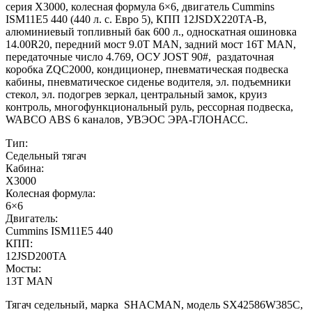
серия Х3000, колесная формула 6×6, двигатель Cummins
ISM11E5 440 (440 л. с. Евро 5), КПП 12JSDX220TA-B,
алюминиевый топливный бак 600 л., односкатная ошиновка
14.00R20, передний мост 9.0T MAN, задний мост 16T MAN,
передаточные число 4.769, ОСУ JOST 90#, раздаточная
коробка ZQC2000, кондиционер, пневматическая подвеска
кабины, пневматическое сиденье водителя, эл. подъемники
стекол, эл. подогрев зеркал, центральный замок, круиз
контроль, многофункциональный руль, рессорная подвеска,
WABCO ABS 6 каналов, УВЭОС ЭРА-ГЛОНАСС.
Тип:
Седельный тягач
Кабина:
X3000
Колесная формула:
6×6
Двигатель:
Cummins ISM11E5 440
КПП:
12JSD200TA
Мосты:
13T MAN
Тягач седельный, марка SHACMAN, модель SX42586W385C,