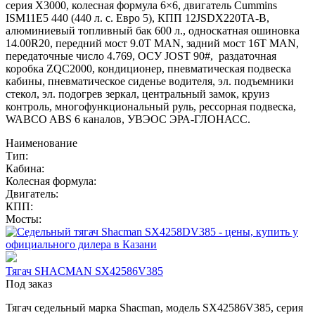
серия Х3000, колесная формула 6×6, двигатель Cummins
ISM11E5 440 (440 л. с. Евро 5), КПП 12JSDX220TA-B,
алюминиевый топливный бак 600 л., односкатная ошиновка
14.00R20, передний мост 9.0T MAN, задний мост 16T MAN,
передаточные число 4.769, ОСУ JOST 90#, раздаточная
коробка ZQC2000, кондиционер, пневматическая подвеска
кабины, пневматическое сиденье водителя, эл. подъемники
стекол, эл. подогрев зеркал, центральный замок, круиз
контроль, многофункциональный руль, рессорная подвеска,
WABCO ABS 6 каналов, УВЭОС ЭРА-ГЛОНАСС.
Наименование
Тип:
Кабина:
Колесная формула:
Двигатель:
КПП:
Мосты:
Тягач SHACMAN SX42586V385
Под заказ
Тягач седельный марка Shacman, модель SX42586V385, серия