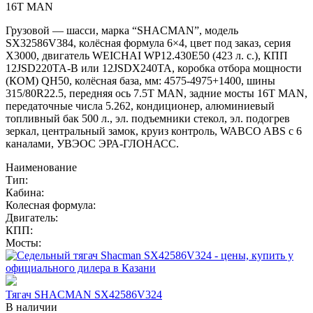
16T MAN
Грузовой — шасси, марка “SHACMAN”, модель
SX32586V384, колёсная формула 6×4, цвет под заказ, серия
X3000, двигатель WEICHAI WP12.430E50 (423 л. с.), КПП
12JSD220TA-B или 12JSDX240TA, коробка отбора мощности
(КОМ) QH50, колёсная база, мм: 4575-4975+1400, шины
315/80R22.5, передняя ось 7.5T MAN, задние мосты 16T MAN,
передаточные числа 5.262, кондиционер, алюминиевый
топливный бак 500 л., эл. подъемники стекол, эл. подогрев
зеркал, центральный замок, круиз контроль, WABCO ABS с 6
каналами, УВЭОС ЭРА-ГЛОНАСС.
Наименование
Тип:
Кабина:
Колесная формула:
Двигатель:
КПП:
Мосты:
Тягач SHACMAN SX42586V324
В наличии