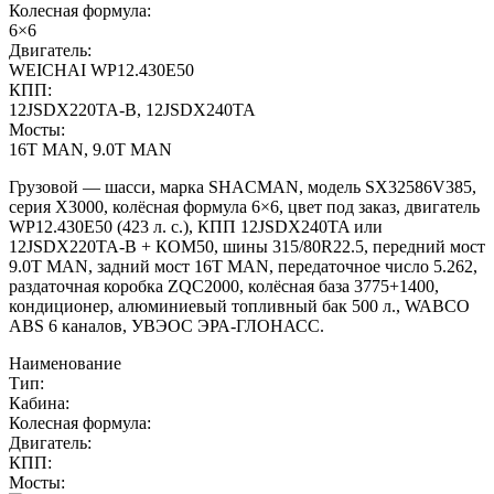
Колесная формула:
6×6
Двигатель:
WEICHAI WP12.430E50
КПП:
12JSDX220TA-B, 12JSDX240TA
Мосты:
16T MAN, 9.0T MAN
Грузовой — шасси, марка SHACMAN, модель SX32586V385,
серия X3000, колёсная формула 6×6, цвет под заказ, двигатель
WP12.430E50 (423 л. с.), КПП 12JSDX240TA или
12JSDX220TA-B + КОМ50, шины 315/80R22.5, передний мост
9.0T MAN, задний мост 16T MAN, передаточное число 5.262,
раздаточная коробка ZQC2000, колёсная база 3775+1400,
кондиционер, алюминиевый топливный бак 500 л., WABCO
ABS 6 каналов, УВЭОС ЭРА-ГЛОНАСС.
Наименование
Тип:
Кабина:
Колесная формула:
Двигатель:
КПП:
Мосты: