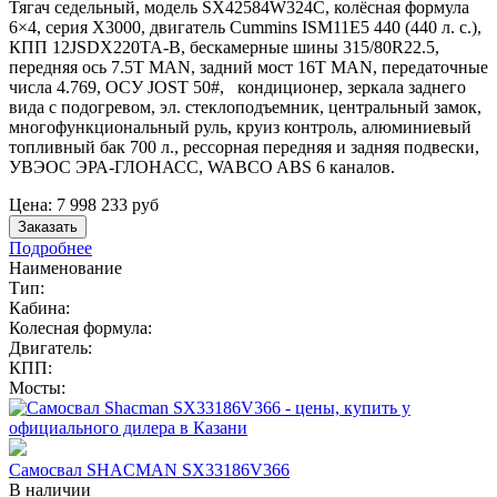
Тягач седельный, модель SX42584W324C, колёсная формула
6×4, серия X3000, двигатель Cummins ISM11E5 440 (440 л. с.),
КПП 12JSDX220TA-B, бескамерные шины 315/80R22.5,
передняя ось 7.5T MAN, задний мост 16T MAN, передаточные
числа 4.769, ОСУ JOST 50#, кондиционер, зеркала заднего
вида с подогревом, эл. стеклоподъемник, центральный замок,
многофункциональный руль, круиз контроль, алюминиевый
топливный бак 700 л., рессорная передняя и задняя подвески,
УВЭОС ЭРА-ГЛОНАСС, WABCO ABS 6 каналов.
Цена:
7 998 233
руб
Заказать
Подробнее
Наименование
Тип:
Кабина:
Колесная формула:
Двигатель:
КПП:
Мосты:
Самосвал SHACMAN SX33186V366
В наличии