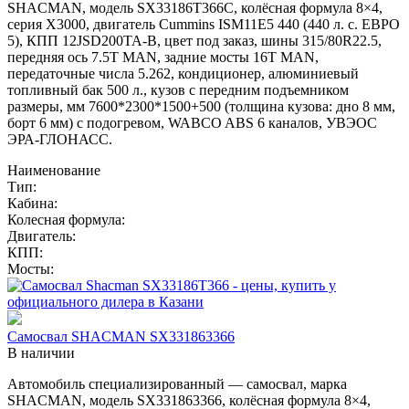
SHACMAN, модель SX33186T366С, колёсная формула 8×4,
серия X3000, двигатель Cummins ISM11E5 440 (440 л. с. ЕВРО
5), КПП 12JSD200TA-В, цвет под заказ, шины 315/80R22.5,
передняя ось 7.5T MAN, задние мосты 16T MAN,
передаточные числа 5.262, кондиционер, алюминиевый
топливный бак 500 л., кузов с передним подъемником
размеры, мм 7600*2300*1500+500 (толщина кузова: дно 8 мм,
борт 6 мм) с подогревом, WABCO ABS 6 каналов, УВЭОС
ЭРА-ГЛОНАСС.
Наименование
Тип:
Кабина:
Колесная формула:
Двигатель:
КПП:
Мосты:
Самосвал SHACMAN SX331863366
В наличии
Автомобиль специализированный — самосвал, марка
SHACMAN, модель SX331863366, колёсная формула 8×4,