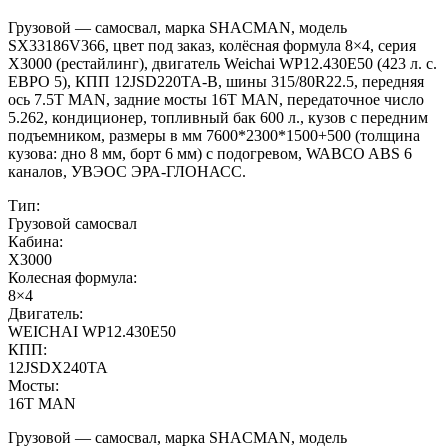
Грузовой — самосвал, марка SHACMAN, модель
SX33186V366, цвет под заказ, колёсная формула 8×4, серия
X3000 (рестайлинг), двигатель Weichai WP12.430E50 (423 л. с.
ЕВРО 5), КПП 12JSD220TA-В, шины 315/80R22.5, передняя
ось 7.5T MAN, задние мосты 16T MAN, передаточное число
5.262, кондиционер, топливный бак 600 л., кузов с передним
подъемником, размеры в мм 7600*2300*1500+500 (толщина
кузова: дно 8 мм, борт 6 мм) с подогревом, WABCO ABS 6
каналов, УВЭОС ЭРА-ГЛОНАСС.
Тип:
Грузовой самосвал
Кабина:
X3000
Колесная формула:
8×4
Двигатель:
WEICHAI WP12.430E50
КПП:
12JSDX240TA
Мосты:
16T MAN
Грузовой — самосвал, марка SHACMAN, модель