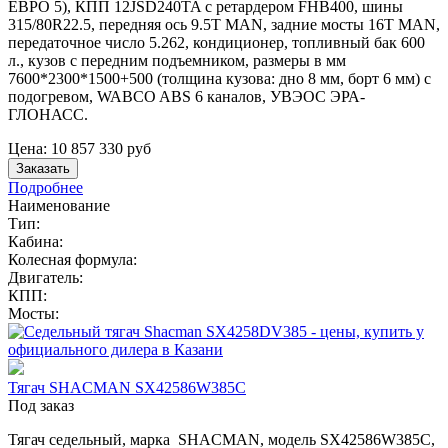
ЕВРО 5), КПП 12JSD240TA с ретардером FHB400, шины
315/80R22.5, передняя ось 9.5T MAN, задние мосты 16T MAN,
передаточное число 5.262, кондиционер, топливный бак 600
л., кузов с передним подъемником, размеры в мм
7600*2300*1500+500 (толщина кузова: дно 8 мм, борт 6 мм) с
подогревом, WABCO ABS 6 каналов, УВЭОС ЭРА-
ГЛОНАСС.
Цена:
10 857 330
руб
Заказать
Подробнее
Наименование
Тип:
Кабина:
Колесная формула:
Двигатель:
КПП:
Мосты:
Тягач SHACMAN SX42586W385C
Под заказ
Тягач седельный, марка SHACMAN, модель SX42586W385C,