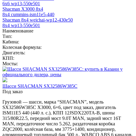
6x6 wp13-550e501
Shacman X3000 8x4
8x4 cummins-ism11e5-440
Shacman 8x4 weichai-wp12-430e50
8x4 wp13-550e501
Наименование
Тип:
Кабина:
Колесная формула:
Двигатель:
КПП:
Мосты:
Шасси SHACMAN SX32586W385С
Под заказ
Грузовой — шасси, марка “SHACMAN”, модель
SX32586W385C X3000, 6×6, цвет под заказ, двигатель
ISM11E5 440 (440 л. с.), КПП 12JSDX220TA-B, шины
315/80R22.5, передний мост 9.0T MAN, задний мост 16T
MAN, передаточное число 5.262, раздаточная коробка
ZQC2000, колёсная база, мм 3775+1400, кондиционер,
алюминиевый топливный бак 500 л., WABCO ABS 6 каналов,