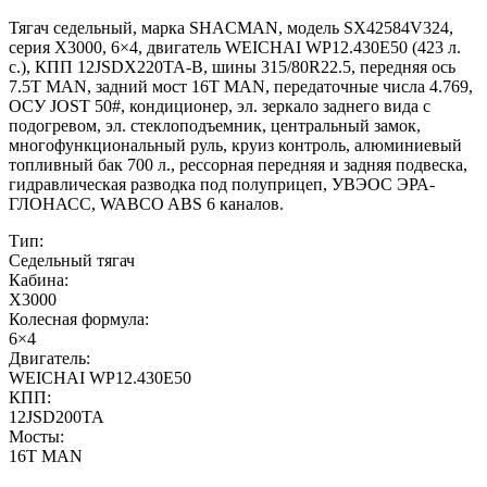
Тягач седельный, марка SHACMAN, модель SX42584V324,
серия Х3000, 6×4, двигатель WEICHAI WP12.430E50 (423 л.
с.), КПП 12JSDX220TA-B, шины 315/80R22.5, передняя ось
7.5T MAN, задний мост 16T MAN, передаточные числа 4.769,
ОСУ JOST 50#, кондиционер, эл. зеркало заднего вида с
подогревом, эл. стеклоподъемник, центральный замок,
многофункциональный руль, круиз контроль, алюминиевый
топливный бак 700 л., рессорная передняя и задняя подвеска,
гидравлическая разводка под полуприцеп, УВЭОС ЭРА-
ГЛОНАСС, WABCO ABS 6 каналов.
Тип:
Седельный тягач
Кабина:
X3000
Колесная формула:
6×4
Двигатель:
WEICHAI WP12.430E50
КПП:
12JSD200TA
Мосты:
16T MAN