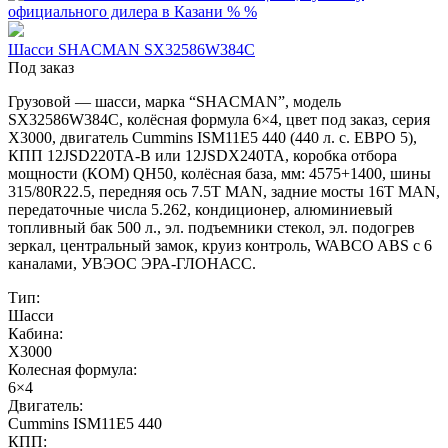
Шасси SHACMAN SX32586W384C
Под заказ
Грузовой — шасси, марка “SHACMAN”, модель
SX32586W384C, колёсная формула 6×4, цвет под заказ, серия
X3000, двигатель Cummins ISM11E5 440 (440 л. с. ЕВРО 5),
КПП 12JSD220TA-B или 12JSDX240TA, коробка отбора
мощности (КОМ) QH50, колёсная база, мм: 4575+1400, шины
315/80R22.5, передняя ось 7.5T MAN, задние мосты 16T MAN,
передаточные числа 5.262, кондиционер, алюминиевый
топливный бак 500 л., эл. подъемники стекол, эл. подогрев
зеркал, центральный замок, круиз контроль, WABCO ABS с 6
каналами, УВЭОС ЭРА-ГЛОНАСС.
Тип:
Шасси
Кабина:
X3000
Колесная формула:
6×4
Двигатель:
Cummins ISM11E5 440
КПП: