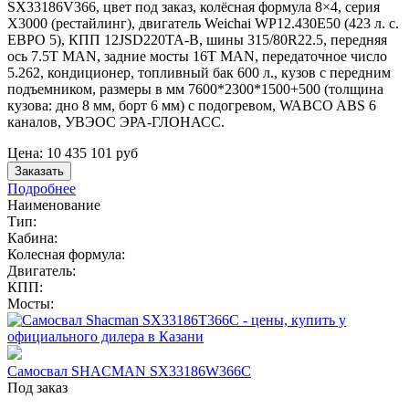
SX33186V366, цвет под заказ, колёсная формула 8×4, серия
X3000 (рестайлинг), двигатель Weichai WP12.430E50 (423 л. с.
ЕВРО 5), КПП 12JSD220TA-В, шины 315/80R22.5, передняя
ось 7.5T MAN, задние мосты 16T MAN, передаточное число
5.262, кондиционер, топливный бак 600 л., кузов с передним
подъемником, размеры в мм 7600*2300*1500+500 (толщина
кузова: дно 8 мм, борт 6 мм) с подогревом, WABCO ABS 6
каналов, УВЭОС ЭРА-ГЛОНАСС.
Цена:
10 435 101
руб
Заказать
Подробнее
Наименование
Тип:
Кабина:
Колесная формула:
Двигатель:
КПП:
Мосты:
Самосвал SHACMAN SX33186W366C
Под заказ