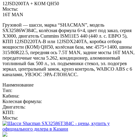
12JSD200TA + КОМ QH50
Мосты:
16T MAN
Грузовой — шасси, марка “SHACMAN”, модель
SX32586W384C, колёсная формула 6×4, цвет под заказ, серия
X3000, двигатель Cummins ISM11E5 440 (440 л. с. ЕВРО 5),
КПП 12JSD220TA-B или 12JSDX240TA, коробка отбора
мощности (КОМ) QH50, колёсная база, мм: 4575+1400, шины
315/80R22.5, передняя ось 7.5T MAN, задние мосты 16T MAN,
передаточные числа 5.262, кондиционер, алюминиевый
топливный бак 500 л., эл. подъемники стекол, эл. подогрев
зеркал, центральный замок, круиз контроль, WABCO ABS с 6
каналами, УВЭОС ЭРА-ГЛОНАСС.
Наименование
Тип:
Кабина:
Колесная формула:
Двигатель:
КПП:
Мосты: