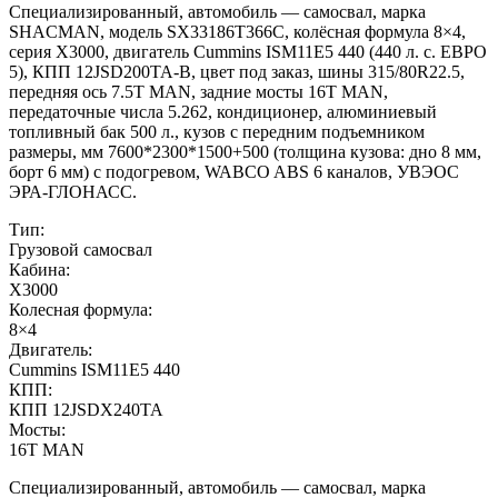
Специализированный, автомобиль — самосвал, марка
SHACMAN, модель SX33186T366С, колёсная формула 8×4,
серия X3000, двигатель Cummins ISM11E5 440 (440 л. с. ЕВРО
5), КПП 12JSD200TA-В, цвет под заказ, шины 315/80R22.5,
передняя ось 7.5T MAN, задние мосты 16T MAN,
передаточные числа 5.262, кондиционер, алюминиевый
топливный бак 500 л., кузов с передним подъемником
размеры, мм 7600*2300*1500+500 (толщина кузова: дно 8 мм,
борт 6 мм) с подогревом, WABCO ABS 6 каналов, УВЭОС
ЭРА-ГЛОНАСС.
Тип:
Грузовой самосвал
Кабина:
X3000
Колесная формула:
8×4
Двигатель:
Cummins ISM11E5 440
КПП:
КПП 12JSDX240TA
Мосты:
16T MAN
Специализированный, автомобиль — самосвал, марка