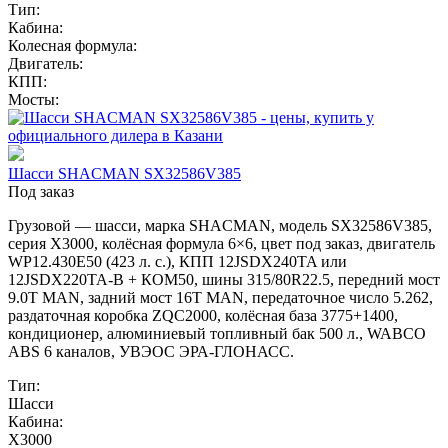
Тип:
Кабина:
Колесная формула:
Двигатель:
КПП:
Мосты:
Шасси SHACMAN SX32586V385
Под заказ
Грузовой — шасси, марка SHACMAN, модель SX32586V385,
серия X3000, колёсная формула 6×6, цвет под заказ, двигатель
WP12.430E50 (423 л. с.), КПП 12JSDX240TA или
12JSDX220TA-B + КОМ50, шины 315/80R22.5, передний мост
9.0T MAN, задний мост 16T MAN, передаточное число 5.262,
раздаточная коробка ZQC2000, колёсная база 3775+1400,
кондиционер, алюминиевый топливный бак 500 л., WABCO
ABS 6 каналов, УВЭОС ЭРА-ГЛОНАСС.
Тип:
Шасси
Кабина:
X3000