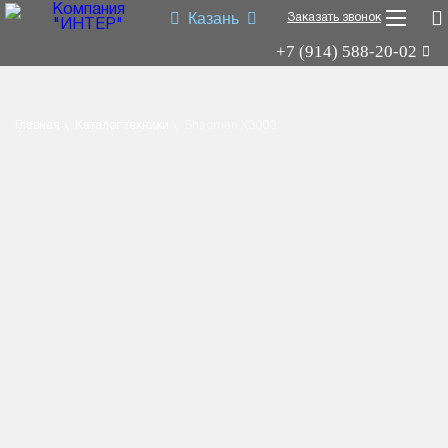
Казань
Заказать звонок
+7 (914) 588-20-02
Shacman X3000
Shacman X6000
Главная
Каталог техники
Shacman X3000
Миксер
Самосвал
Седельный тягач
Шасси
Shacman X6000
Типы:
самосвал
,
седельный тягач
,
шасси
,
миксер
.
Назначение: для перевозки сыпучих грузов; для перевозки
посредством полуприцепной техники грузов и оборудования;
для установки на грузовую платформу различного
оборудования для коммунального и сельского хозяйства.