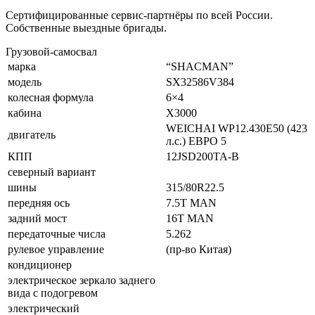
Сертифицированные сервис-партнёры по всей России.
Собственные выездные бригады.
Грузовой-самосвал
марка
“SHACMAN”
модель
SX32586V384
колесная формула
6×4
кабина
X3000
WEICHAI WP12.430E50 (423
двигатель
л.с.) ЕВРО 5
КПП
12JSD200TA-B
северный вариант
шины
315/80R22.5
передняя ось
7.5T MAN
задний мост
16T MAN
передаточные числа
5.262
рулевое управление
(пр-во Китая)
кондиционер
электрическое зеркало заднего
вида с подогревом
электрический