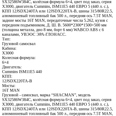
SX32586W384C, колёсная формула 6×4, цвет под заказ, серия
Х3000, двигатель Cummins, ISM11E5 440 ЕВРО 5 (440 л. с.),
КПП 12JSDX240TA или 12JSDX220TA-B, шины 315/80R22.5,
алюминиевый топливный бак 500 л., передняя ось 7.5T MAN,
задние мосты 16T MAN, передаточные числа 5.262, кузов с
передним подъемником, Д. Ш. В. 5600*2300*1500+500 мм
(толщина металла, дно 8 мм, борт 6 мм) WABCO ABS с 6
каналами, УВЭОС ЭРА-ГЛОНАСС.
Тип:
Грузовой самосвал
Кабина:
X3000
Колесная формула:
6×4
Двигатель:
Cummins ISM11E5 440
КПП:
12JSDX220TA-B
Мосты:
16T MAN
Грузовой - самосвал, марка “SHACMAN”, модель
SX32586W384C, колёсная формула 6×4, цвет под заказ, серия
Х3000, двигатель Cummins, ISM11E5 440 ЕВРО 5 (440 л. с.),
КПП 12JSDX240TA или 12JSDX220TA-B, шины 315/80R22.5,
алюминиевый топливный бак 500 л., передняя ось 7.5T MAN,