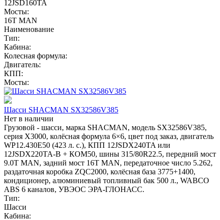
12JSD160TA
Мосты:
16T MAN
Наименование
Тип:
Кабина:
Колесная формула:
Двигатель:
КПП:
Мосты:
Шасси SHACMAN SX32586V385
Нет в наличии
Грузовой - шасси, марка SHACMAN, модель SX32586V385,
серия X3000, колёсная формула 6×6, цвет под заказ, двигатель
WP12.430E50 (423 л. с.), КПП 12JSDX240TA или
12JSDX220TA-B + КОМ50, шины 315/80R22.5, передний мост
9.0T MAN, задний мост 16T MAN, передаточное число 5.262,
раздаточная коробка ZQC2000, колёсная база 3775+1400,
кондиционер, алюминиевый топливный бак 500 л., WABCO
ABS 6 каналов, УВЭОС ЭРА-ГЛОНАСС.
Тип:
Шасси
Кабина: