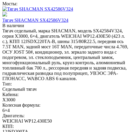
Мосты:
Тягач SHACMAN SX42586V324
В наличии
Тягач седельный, марка SHACMAN, модель SX42584V324,
серия Х3000, 6×4, двигатель WEICHAI WP12.430E50 (423 л.
с.), КПП 12JSDX220TA-B, шины 315/80R22.5, передняя ось
7.5T MAN, задний мост 16T MAN, передаточные числа 4.769,
ОСУ JOST 50#, кондиционер, эл. зеркало заднего вида с
подогревом, эл. стеклоподъемник, центральный замок,
многофункциональный руль, круиз контроль, алюминиевый
топливный бак 700 л., рессорная передняя и задняя подвеска,
гидравлическая разводка под полуприцеп, УВЭОС ЭРА-
ГЛОНАСС, WABCO ABS 6 каналов.
Тип:
Седельный тягач
Кабина:
X3000
Колесная формула:
6×4
Двигатель:
WEICHAI WP12.430E50
КПП:
12JSD200TA