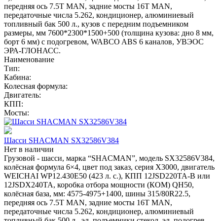
передняя ось 7.5T MAN, задние мосты 16T MAN,
передаточные числа 5.262, кондиционер, алюминиевый
топливный бак 500 л., кузов с передним подъемником
размеры, мм 7600*2300*1500+500 (толщина кузова: дно 8 мм,
борт 6 мм) с подогревом, WABCO ABS 6 каналов, УВЭОС
ЭРА-ГЛОНАСС.
Наименование
Тип:
Кабина:
Колесная формула:
Двигатель:
КПП:
Мосты:
Шасси SHACMAN SX32586V384
Нет в наличии
Грузовой - шасси, марка “SHACMAN”, модель SX32586V384,
колёсная формула 6×4, цвет под заказ, серия X3000, двигатель
WEICHAI WP12.430E50 (423 л. с.), КПП 12JSD220TA-B или
12JSDX240TA, коробка отбора мощности (КОМ) QH50,
колёсная база, мм: 4575-4975+1400, шины 315/80R22.5,
передняя ось 7.5T MAN, задние мосты 16T MAN,
передаточные числа 5.262, кондиционер, алюминиевый
топливный бак 500 л., эл. подъемники стекол, эл. подогрев