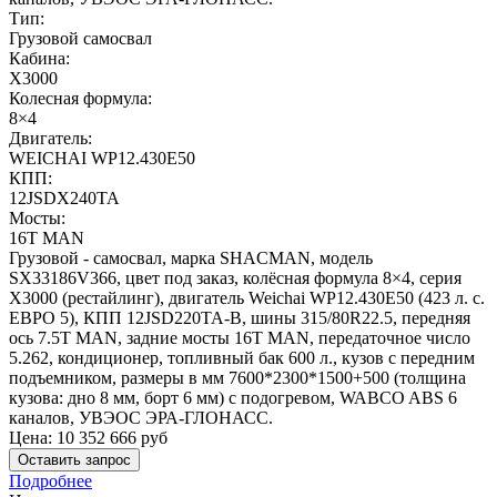
Тип:
Грузовой самосвал
Кабина:
X3000
Колесная формула:
8×4
Двигатель:
WEICHAI WP12.430E50
КПП:
12JSDX240TA
Мосты:
16T MAN
Грузовой - самосвал, марка SHACMAN, модель
SX33186V366, цвет под заказ, колёсная формула 8×4, серия
X3000 (рестайлинг), двигатель Weichai WP12.430E50 (423 л. с.
ЕВРО 5), КПП 12JSD220TA-В, шины 315/80R22.5, передняя
ось 7.5T MAN, задние мосты 16T MAN, передаточное число
5.262, кондиционер, топливный бак 600 л., кузов с передним
подъемником, размеры в мм 7600*2300*1500+500 (толщина
кузова: дно 8 мм, борт 6 мм) с подогревом, WABCO ABS 6
каналов, УВЭОС ЭРА-ГЛОНАСС.
Цена:
10 352 666
руб
Оставить запрос
Подробнее