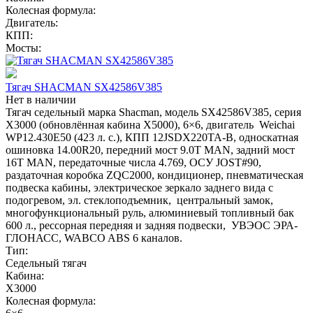
Колесная формула:
Двигатель:
КПП:
Мосты:
Тягач SHACMAN SX42586V385
Нет в наличии
Тягач седельный марка Shacman, модель SX42586V385, серия
Х3000 (обновлённая кабина X5000), 6×6, двигатель Weichai
WP12.430E50 (423 л. с.), КПП 12JSDX220TA-B, односкатная
ошиновка 14.00R20, передний мост 9.0T MAN, задний мост
16T MAN, передаточные числа 4.769, ОСУ JOST#90,
раздаточная коробка ZQC2000, кондиционер, пневматическая
подвеска кабины, электрическое зеркало заднего вида с
подогревом, эл. стеклоподъемник, центральный замок,
многофункциональный руль, алюминиевый топливный бак
600 л., рессорная передняя и задняя подвески, УВЭОС ЭРА-
ГЛОНАСС, WABCO ABS 6 каналов.
Тип:
Седельный тягач
Кабина:
X3000
Колесная формула: