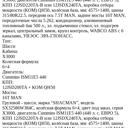
КПП 12JSD220TA-B или 12JSDX240TA, коробка отбора
мощности (КОМ) QH50, колёсная база, мм: 4575+1400, шины
315/80R22.5, передняя ось 7.5T MAN, задние мосты 16T MAN,
передаточные числа 5.262, кондиционер, алюминиевый
топливный бак 500 л., эл. подъемники стекол, эл. подогрев
зеркал, центральный замок, круиз контроль, WABCO ABS с 6
каналами, УВЭОС ЭРА-ГЛОНАСС.
Тип:
Шасси
Кабина:
X3000
Колесная формула:
6×4
Двигатель:
Cummins ISM11E5 440
КПП:
12JSD200TA + КОМ QH50
Мосты:
16T MAN
Грузовой - шасси, марка “SHACMAN”, модель
SX32586W384C, колёсная формула 6×4, цвет под заказ, серия
X3000, двигатель Cummins ISM11E5 440 (440 л. с. ЕВРО 5),
КПП 12JSD220TA-B или 12JSDX240TA, коробка отбора
мощности (КОМ) QH50, колёсная база, мм: 4575+1400, шины