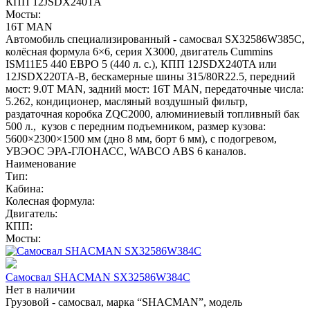
КПП 12JSDX240TA
Мосты:
16T MAN
Автомобиль специализированный - самосвал SX32586W385C,
колёсная формула 6×6, серия X3000, двигатель Cummins
ISM11E5 440 ЕВРО 5 (440 л. с.), КПП 12JSDX240TA или
12JSDX220TA-B, бескамерные шины 315/80R22.5, передний
мост: 9.0T MAN, задний мост: 16T MAN, передаточные числа:
5.262, кондиционер, масляный воздушный фильтр,
раздаточная коробка ZQC2000, алюминиевый топливный бак
500 л., кузов с передним подъемником, размер кузова:
5600×2300×1500 мм (дно 8 мм, борт 6 мм), с подогревом,
УВЭОС ЭРА-ГЛОНАСС, WABCO ABS 6 каналов.
Наименование
Тип:
Кабина:
Колесная формула:
Двигатель:
КПП:
Мосты:
Самосвал SHACMAN SX32586W384C
Нет в наличии
Грузовой - самосвал, марка “SHACMAN”, модель