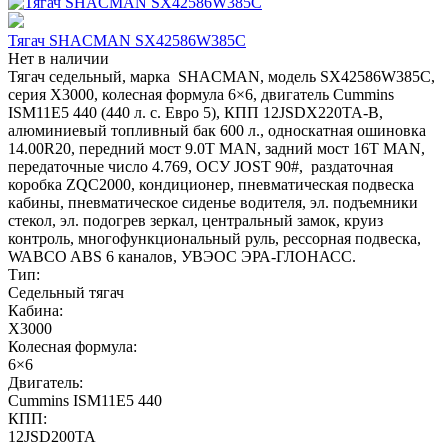
Тягач SHACMAN SX42586W385C
Нет в наличии
Тягач седельный, марка SHACMAN, модель SX42586W385C,
серия Х3000, колесная формула 6×6, двигатель Cummins
ISM11E5 440 (440 л. с. Евро 5), КПП 12JSDX220TA-B,
алюминиевый топливный бак 600 л., односкатная ошиновка
14.00R20, передний мост 9.0T MAN, задний мост 16T MAN,
передаточные число 4.769, ОСУ JOST 90#, раздаточная
коробка ZQC2000, кондиционер, пневматическая подвеска
кабины, пневматическое сиденье водителя, эл. подъемники
стекол, эл. подогрев зеркал, центральный замок, круиз
контроль, многофункциональный руль, рессорная подвеска,
WABCO ABS 6 каналов, УВЭОС ЭРА-ГЛОНАСС.
Тип:
Седельный тягач
Кабина:
X3000
Колесная формула:
6×6
Двигатель:
Cummins ISM11E5 440
КПП:
12JSD200TA