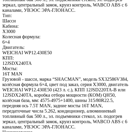
зеркал, центральный замок, круиз контроль, WABCO ABS с 6
каналами, УВЭОС ЭРА-ГЛОНАСС.
Тип:
Шасси
Кабина:
X3000
Колесная формула:
6×4
Двигатель:
WEICHAI WP12.430E50
КПП:
12JSDX240TA
Мосты:
16T MAN
Грузовой - шасси, марка “SHACMAN”, модель SX32586V384,
колёсная формула 6×4, цвет под заказ, серия X3000, двигатель
WEICHAI WP12.430E50 (423 л. с.), КПП 12JSD220TA-B или
12JSDX240TA, коробка отбора мощности (КОМ) QH50,
колёсная база, мм: 4575-4975+1400, шины 315/80R22.5,
передняя ось 7.5T MAN, задние мосты 16T MAN,
передаточные числа 5.262, кондиционер, алюминиевый
топливный бак 500 л., эл. подъемники стекол, эл. подогрев
зеркал, центральный замок, круиз контроль, WABCO ABS с 6
каналами, УВЭОС ЭРА-ГЛОНАСС.