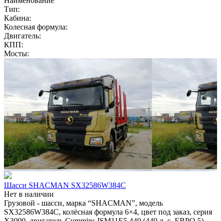
Наименование
Тип:
Кабина:
Колесная формула:
Двигатель:
КПП:
Мосты:
Шасси SHACMAN SX32586W384C
Нет в наличии
Грузовой - шасси, марка “SHACMAN”, модель
SX32586W384C, колёсная формула 6×4, цвет под заказ, серия
X3000, двигатель Cummins ISM11E5 440 (440 л. с. ЕВРО 5),