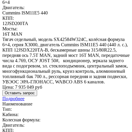
6×4
Двигатель:
Cummins ISM11E5 440
КПП:
12JSD200TA
Мосты:
16T MAN
Тягач седельный, модель SX42584W324C, колёсная формула
6×4, серия X3000, двигатель Cummins ISM11E5 440 (440 л. с.),
КПП 12JSDX220TA-B, бескамерные шины 315/80R22.5,
передняя ось 7.5T MAN, задний мост 16T MAN, передаточные
числа 4.769, ОСУ JOST 50#, кондиционер, зеркала заднего
вида с подогревом, эл. стеклоподъемник, центральный замок,
многофункциональный руль, круиз контроль, алюминиевый
топливный бак 700 л., рессорная передняя и задняя подвески,
УВЭОС ЭРА-ГЛОНАСС, WABCO ABS 6 каналов.
Цена:
7 935 049
руб
Оставить запрос
Подробнее
Наименование
Тип:
Кабина:
Колесная формула:
Двигатель:
КПП: