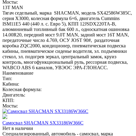
Мосты:
13T MAN
Тягач седельный, марка SHACMAN, модель SX42586W385C,
серия Х3000, колесная формула 6×6, двигатель Cummins
ISM11E5 440 (440 л. с. Евро 5), КПП 12JSDX220TA-B,
алюминиевый топливный бак 600 л., односкатная ошиновка
14.00R20, передний мост 9.0T MAN, задний мост 16T MAN,
передаточные число 4.769, ОСУ JOST 90#, раздаточная
коробка ZQC2000, кондиционер, пневматическая подвеска
кабины, пневматическое сиденье водителя, эл. подъемники
стекол, эл. подогрев зеркал, центральный замок, круиз
контроль, многофункциональный руль, рессорная подвеска,
WABCO ABS 6 каналов, УВЭОС ЭРА-ГЛОНАСС.
Наименование
Тип:
Кабина:
Колесная формула:
Двигатель:
КПП:
Мосты:
Самосвал SHACMAN SX33186W366C
Нет в наличии
Специализированный, автомобиль - самосвал, марка