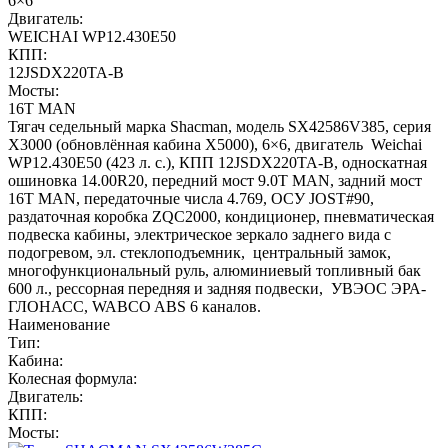
6×6
Двигатель:
WEICHAI WP12.430E50
КПП:
12JSDX220TA-B
Мосты:
16T MAN
Тягач седельный марка Shacman, модель SX42586V385, серия
Х3000 (обновлённая кабина X5000), 6×6, двигатель Weichai
WP12.430E50 (423 л. с.), КПП 12JSDX220TA-B, односкатная
ошиновка 14.00R20, передний мост 9.0T MAN, задний мост
16T MAN, передаточные числа 4.769, ОСУ JOST#90,
раздаточная коробка ZQC2000, кондиционер, пневматическая
подвеска кабины, электрическое зеркало заднего вида с
подогревом, эл. стеклоподъемник, центральный замок,
многофункциональный руль, алюминиевый топливный бак
600 л., рессорная передняя и задняя подвески, УВЭОС ЭРА-
ГЛОНАСС, WABCO ABS 6 каналов.
Наименование
Тип:
Кабина:
Колесная формула:
Двигатель:
КПП:
Мосты: