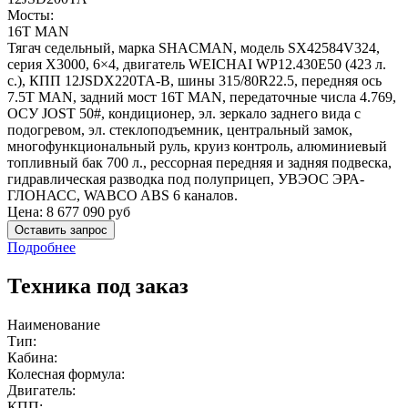
Мосты:
16T MAN
Тягач седельный, марка SHACMAN, модель SX42584V324,
серия Х3000, 6×4, двигатель WEICHAI WP12.430E50 (423 л.
с.), КПП 12JSDX220TA-B, шины 315/80R22.5, передняя ось
7.5T MAN, задний мост 16T MAN, передаточные числа 4.769,
ОСУ JOST 50#, кондиционер, эл. зеркало заднего вида с
подогревом, эл. стеклоподъемник, центральный замок,
многофункциональный руль, круиз контроль, алюминиевый
топливный бак 700 л., рессорная передняя и задняя подвеска,
гидравлическая разводка под полуприцеп, УВЭОС ЭРА-
ГЛОНАСС, WABCO ABS 6 каналов.
Цена:
8 677 090
руб
Оставить запрос
Подробнее
Техника под заказ
Наименование
Тип:
Кабина:
Колесная формула:
Двигатель:
КПП: