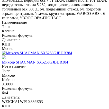
315/80R22.5, передняя ось 7.5T MAN, задние мосты 16T MAN,
передаточные числа 5.262, кондиционер, алюминиевый
топливный бак 500 л., эл. подъемники стекол, эл. подогрев
зеркал, центральный замок, круиз контроль, WABCO ABS с 6
каналами, УВЭОС ЭРА-ГЛОНАСС.
Наименование
Тип:
Кабина:
Колесная формула:
Двигатель:
КПП:
Мосты:
Миксер SHACMAN SX5258GJBDR384
Нет в наличии
Тип:
Миксер
Кабина:
X3000
Колесная формула:
6×4
Двигатель:
WEICHAI WP10.336E53
КПП: