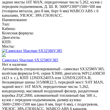
задние мосты 16T MAN, передаточные числа 5.262, кузов с
передним подъемником, Д. Ш. В. 5600*2300*1500+500 мм
(толщина металла, дно 8 мм, борт 6 мм) WABCO ABS с 6
каналами, УВЭОС ЭРА-ГЛОНАСС.
Наименование
Тип:
Кабина:
Колесная формула:
Двигатель:
КПП:
Мосты:
Самосвал Shacman SX32586V385
Нет в наличии
Автомобиль специализированный - самосвал SX32586V385,
колёсная формула 6×6, серия X3000, двигатель WP12.430E50
(423 л. с.), КПП 12JSDX240TA или 12JSDX220TA-B,
бескамерные шины 315/80R22.5, передний мост: 9.0T MAN,
задний мост: 16T MAN, передаточные числа: 5.262,
кондиционер, масляный воздушный фильтр, раздаточная
коробка ZQC2000, алюминиевый топливный бак 500 л.,
кузов с передним подъемником, размер кузова:
5600×2300×1500 мм (дно 8 мм, борт 6 мм), с подогревом,
УВЭОС ЭРА-ГЛОНАСС, WABCO ABS 6 каналов.