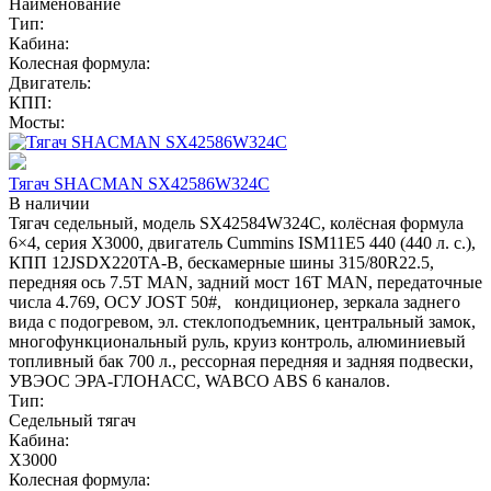
Наименование
Тип:
Кабина:
Колесная формула:
Двигатель:
КПП:
Мосты:
Тягач SHACMAN SX42586W324C
В наличии
Тягач седельный, модель SX42584W324C, колёсная формула
6×4, серия X3000, двигатель Cummins ISM11E5 440 (440 л. с.),
КПП 12JSDX220TA-B, бескамерные шины 315/80R22.5,
передняя ось 7.5T MAN, задний мост 16T MAN, передаточные
числа 4.769, ОСУ JOST 50#, кондиционер, зеркала заднего
вида с подогревом, эл. стеклоподъемник, центральный замок,
многофункциональный руль, круиз контроль, алюминиевый
топливный бак 700 л., рессорная передняя и задняя подвески,
УВЭОС ЭРА-ГЛОНАСС, WABCO ABS 6 каналов.
Тип:
Седельный тягач
Кабина:
X3000
Колесная формула: