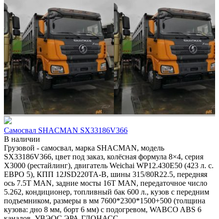
Самосвал SHACMAN SX33186V366
В наличии
Грузовой - самосвал, марка SHACMAN, модель
SX33186V366, цвет под заказ, колёсная формула 8×4, серия
X3000 (рестайлинг), двигатель Weichai WP12.430E50 (423 л. с.
ЕВРО 5), КПП 12JSD220TA-В, шины 315/80R22.5, передняя
ось 7.5T MAN, задние мосты 16T MAN, передаточное число
5.262, кондиционер, топливный бак 600 л., кузов с передним
подъемником, размеры в мм 7600*2300*1500+500 (толщина
кузова: дно 8 мм, борт 6 мм) с подогревом, WABCO ABS 6
каналов, УВЭОС ЭРА-ГЛОНАСС.