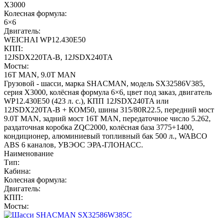
X3000
Колесная формула:
6×6
Двигатель:
WEICHAI WP12.430E50
КПП:
12JSDX220TA-B, 12JSDX240TA
Мосты:
16T MAN, 9.0T MAN
Грузовой - шасси, марка SHACMAN, модель SX32586V385,
серия X3000, колёсная формула 6×6, цвет под заказ, двигатель
WP12.430E50 (423 л. с.), КПП 12JSDX240TA или
12JSDX220TA-B + КОМ50, шины 315/80R22.5, передний мост
9.0T MAN, задний мост 16T MAN, передаточное число 5.262,
раздаточная коробка ZQC2000, колёсная база 3775+1400,
кондиционер, алюминиевый топливный бак 500 л., WABCO
ABS 6 каналов, УВЭОС ЭРА-ГЛОНАСС.
Наименование
Тип:
Кабина:
Колесная формула:
Двигатель:
КПП:
Мосты: