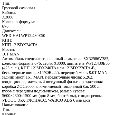
Тип:
Грузовой самосвал
Кабина:
X3000
Колесная формула:
6×6
Двигатель:
WEICHAI WP12.430E50
КПП:
КПП 12JSDX240TA
Мосты:
16T MAN
Автомобиль специализированный - самосвал SX32586V385,
колёсная формула 6×6, серия X3000, двигатель WP12.430E50
(423 л. с.), КПП 12JSDX240TA или 12JSDX220TA-B,
бескамерные шины 315/80R22.5, передний мост: 9.0T MAN,
задний мост: 16T MAN, передаточные числа: 5.262,
кондиционер, масляный воздушный фильтр, раздаточная
коробка ZQC2000, алюминиевый топливный бак 500 л.,
кузов с передним подъемником, размер кузова:
5600×2300×1500 мм (дно 8 мм, борт 6 мм), с подогревом,
УВЭОС ЭРА-ГЛОНАСС, WABCO ABS 6 каналов.
Наименование
Тип:
Кабина: