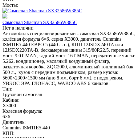
Мосты:
Самосвал Shacman SX32586W385C
Нет в наличии
Автомобиль специализированный - самосвал SX32586W385C,
колёсная формула 6×6, серия X3000, двигатель Cummins
ISM11E5 440 ЕВРО 5 (440 л. с.), КПП 12JSDX240TA или
12JSDX220TA-B, бескамерные шины 315/80R22.5, передний
мост: 9.0T MAN, задний мост: 16T MAN, передаточные числа:
5.262, кондиционер, масляный воздушный фильтр,
раздаточная коробка ZQC2000, алюминиевый топливный бак
500 л., кузов с передним подъемником, размер кузова:
5600×2300×1500 мм (дно 8 мм, борт 6 мм), с подогревом,
УВЭОС ЭРА-ГЛОНАСС, WABCO ABS 6 каналов.
Тип:
Грузовой самосвал
Кабина:
X3000
Колесная формула:
6×6
Двигатель:
Cummins ISM11E5 440
КПП: