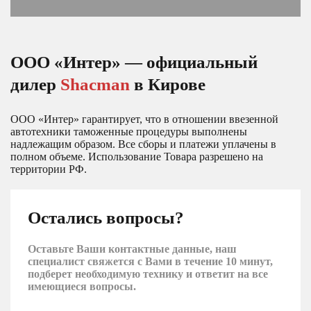
4
Представительство ООО «Интер»
454053 г. Челябинск, ул. Физкультурная, д. 34
ООО «Интер» — официальный
Пн-Пт: с 9:00 до 18:00
дилер
Shacman
в Кирове
тел.:
+7 (914) 588-20-02
+7 (495) 268-00-05
ООО «Интер» гарантирует, что в отношении ввезенной
автотехники таможенные процедуры выполнены
5
Региональный представитель: ООО «АБН ГРУПП»
надлежащим образом. Все сборы и платежи уплачены в
полном объеме. Использование Товара разрешено на
420054 г. Казань, ул. Складская, 7к1, офис 201а
территории РФ.
Пн-Пт: с 9:00 до 18:00
Остались вопросы?
тел.:
+79674600616
Оставьте Ваши контактные данные, наш
6
Региональный представитель: ООО
специалист свяжется с Вами в течение 10 минут,
подберет необходимую технику и ответит на все
«ТехИнвестГрупп»
имеющиеся вопросы.
628404 ХМАО-Югра, г. Сургут, Нефтеюганское шоссе, д. 56/2,