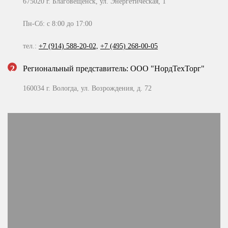
675020 г. Благовещенск, ул. Энергетическая, 1
Пн-Сб: с 8:00 до 17:00
Смотреть подробнее
тел.:
+7 (914) 588-20-02,
+7 (495) 268-00-05
2
Региональный представитель: ООО "НордТехТорг"
160034 г. Вологда, ул. Возрождения, д. 72
Пн-Сб: с 9:00 до 19:00
тел.:
+7 (953) 504-56-85
3
Региональный представитель: ООО «СДМ-74»
454053 г. Челябинск, Троицкий тракт, д. 11-А
Пн-Сб: с 9:00 до 18:00
тел.:
+7 (908) 081-08-99,
+7 (495) 268-00-05