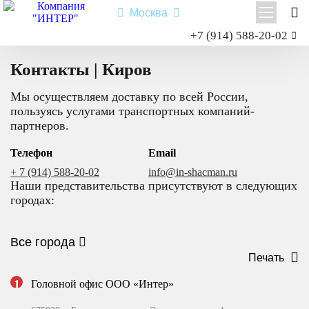
Москва
Заказать звонок
+7 (914) 588-20-02
Главная
Контакты
Shacman X3000
Контакты | Киров
Shacman X6000
Мы осуществляем доставку по всей России,
Миксер
пользуясь услугами транспортных компаний-
Самосвал
партнеров.
Седельный тягач
Телефон
Email
Шасси
+ 7 (914) 588-20-02
info@in-shacman.ru
Наши представительства присутствуют в следующих
городах:
Shacman X6000
Типы:
самосвал
,
седельный тягач
,
шасси
,
миксер
.
Все города
Назначение: для перевозки сыпучих грузов; для перевозки
Печать
посредством полуприцепной техники грузов и оборудования;
для установки на грузовую платформу различного
1
Головной офис ООО «Интер»
оборудования для коммунального и сельского хозяйства.