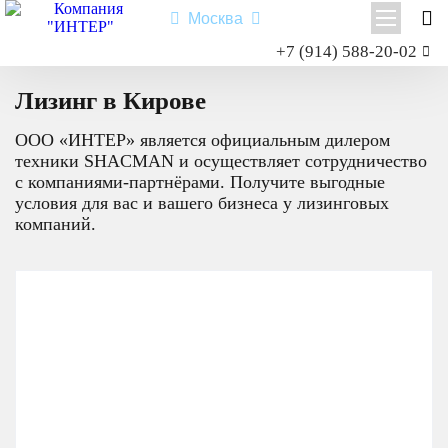
Москва
Заказать звонок
+7 (914) 588-20-02
Главная
Лизинг
Shacman X3000
Лизинг в Кирове
Shacman X6000
ООО «ИНТЕР» является официальным дилером
Миксер
техники SHACMAN и осуществляет сотрудничество
Самосвал
с компаниями-партнёрами. Получите выгодные
Седельный тягач
условия для вас и вашего бизнеса у лизинговых
компаний.
Шасси
Shacman X6000
Типы:
самосвал
,
седельный тягач
,
шасси
,
миксер
.
Назначение: для перевозки сыпучих грузов; для перевозки
посредством полуприцепной техники грузов и оборудования;
для установки на грузовую платформу различного
оборудования для коммунального и сельского хозяйства.