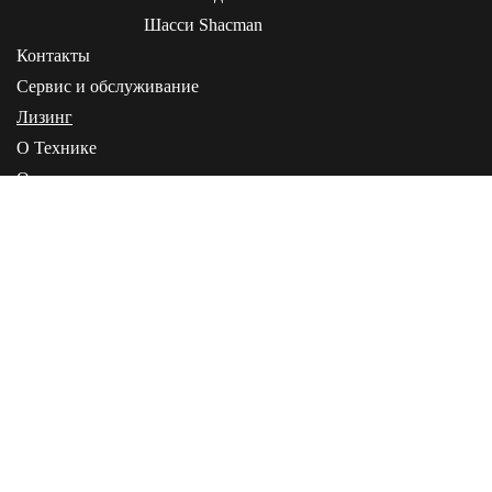
Шасси Shacman
Контакты
Сервис и обслуживание
Лизинг
О Технике
О компании
Статьи
Инструкции
+7 (495) 268-00-05
+7 (4162) 21-20-02
+7 (914) 588-20-02
Информация, представленная на сайте, не является публичной офертой
Политика конфиденциальности
Карта сайта