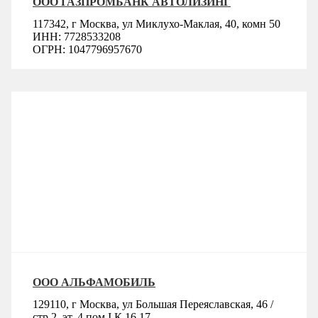
ООО ГАЗПРОМБАНК АВТОЛИЗИНГ
117342, г Москва, ул Миклухо-Маклая, 40, комн 50
ИНН: 7728533208
ОГРН: 1047796957670
ООО АЛЬФАМОБИЛЬ
129110, г Москва, ул Большая Переяславская, 46 /
стр 2, эт. 4,пом.I К.16,17