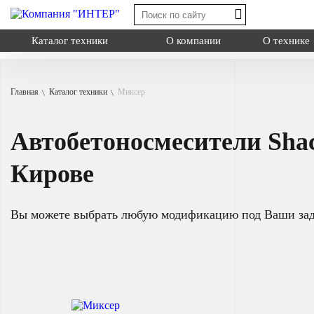
Каталог техники
О компании
О технике
Главная
Каталог техники
Миксер
Shacman X3000
Shacman X6000
Автобетоносмесители Sha
Shacman X600
Миксер
Типы:
самосва
Кирове
Назначение: дл
Самосвал
на грузовую пл
Седельный тягач
Вы можете выбрать любую модификацию под Ваши за
Шасси
Смотреть