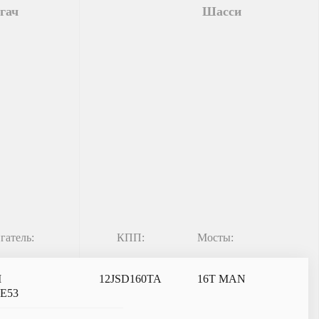
гач
Шасси
гатель:
КПП:
Мосты:
I
12JSD160TA
16T MAN
6E53