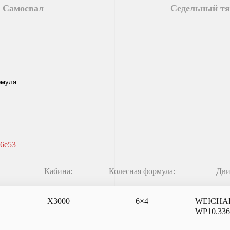
Самосвал
Седельный тя
6e53
Кабина:
Колесная формула:
Дви
X3000
6×4
WEICHA
WP10.33