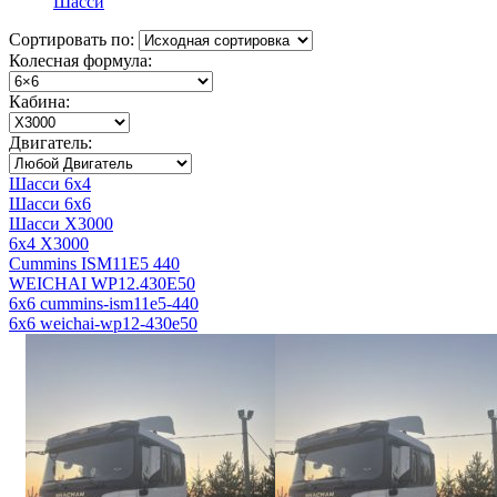
Шасси
Сортировать по:
Колесная формула:
Кабина:
Двигатель:
Шасси 6x4
Шасси 6x6
Шасси X3000
6x4 X3000
Cummins ISM11E5 440
WEICHAI WP12.430E50
6x6 cummins-ism11e5-440
6x6 weichai-wp12-430e50