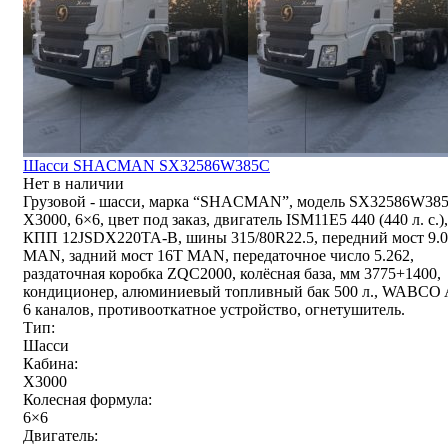
Шасси SHACMAN SX32586W385С
Нет в наличии
Грузовой - шасси, марка “SHACMAN”, модель SX32586W38
X3000, 6×6, цвет под заказ, двигатель ISM11E5 440 (440 л. с.),
КПП 12JSDX220TA-B, шины 315/80R22.5, передний мост 9.
MAN, задний мост 16T MAN, передаточное число 5.262,
раздаточная коробка ZQC2000, колёсная база, мм 3775+1400,
кондиционер, алюминиевый топливный бак 500 л., WABCO
6 каналов, противооткатное устройство, огнетушитель.
Тип:
Шасси
Кабина:
X3000
Колесная формула:
6×6
Двигатель: