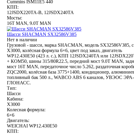
Cummins ISM11E5 440
КПП:
12JSDX220TA-B, 12JSDX240TA
Мосты:
16T MAN, 9.0T MAN
Шасси SHACMAN SX32586V385
Нет в наличии
Грузовой - шасси, марка SHACMAN, модель SX32586V385, с
X3000, колёсная формула 6×6, цвет под заказ, двигатель
WP12.430E50 (423 л. с.), КПП 12JSDX240TA или 12JSDX22
+ КОМ50, шины 315/80R22.5, передний мост 9.0T MAN, зад
мост 16T MAN, передаточное число 5.262, раздаточная короб
ZQC2000, колёсная база 3775+1400, кондиционер, алюминие
топливный бак 500 л., WABCO ABS 6 каналов, УВЭОС ЭРА-
ГЛОНАСС.
Тип:
Шасси
Кабина:
X3000
Колесная формула:
6×6
Двигатель:
WEICHAI WP12.430E50
КПП: