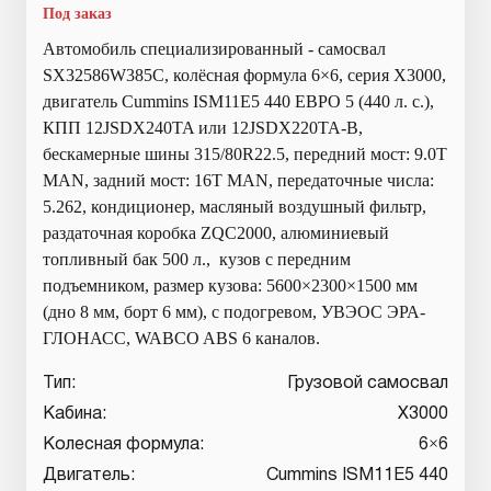
Под заказ
Автомобиль специализированный - самосвал
SX32586W385C, колёсная формула 6×6, серия X3000,
двигатель Cummins ISM11E5 440 ЕВРО 5 (440 л. с.),
КПП 12JSDX240TA или 12JSDX220TA-B,
бескамерные шины 315/80R22.5, передний мост: 9.0T
MAN, задний мост: 16T MAN, передаточные числа:
5.262, кондиционер, масляный воздушный фильтр,
раздаточная коробка ZQC2000, алюминиевый
топливный бак 500 л., кузов с передним
подъемником, размер кузова: 5600×2300×1500 мм
(дно 8 мм, борт 6 мм), с подогревом, УВЭОС ЭРА-
ГЛОНАСС, WABCO ABS 6 каналов.
Тип:
Грузовой самосвал
Кабина:
X3000
Колесная формула:
6×6
Двигатель:
Cummins ISM11E5 440