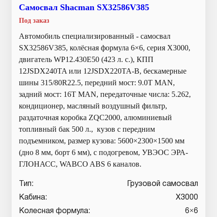
Самосвал Shacman SX32586V385
Под заказ
Автомобиль специализированный - самосвал
SX32586V385, колёсная формула 6×6, серия X3000,
двигатель WP12.430E50 (423 л. с.), КПП
12JSDX240TA или 12JSDX220TA-B, бескамерные
шины 315/80R22.5, передний мост: 9.0T MAN,
задний мост: 16T MAN, передаточные числа: 5.262,
кондиционер, масляный воздушный фильтр,
раздаточная коробка ZQC2000, алюминиевый
топливный бак 500 л., кузов с передним
подъемником, размер кузова: 5600×2300×1500 мм
(дно 8 мм, борт 6 мм), с подогревом, УВЭОС ЭРА-
ГЛОНАСС, WABCO ABS 6 каналов.
Тип:
Грузовой самосвал
Кабина:
X3000
Колесная формула:
6×6