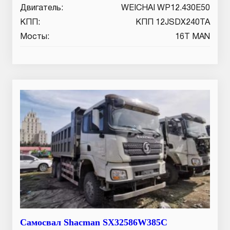
Двигатель:
WEICHAI WP12.430E50
КПП:
КПП 12JSDX240TA
Мосты:
16T MAN
Самосвал Shacman SX32586W385C