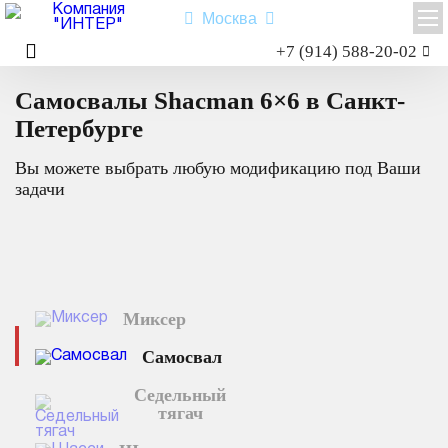
Москва
Заказать звонок
+7 (914) 588-20-02
Главная
Каталог техники
Самосвал
6×6
Shacman X3000
Самосвалы Shacman 6×6 в Санкт-
Shacman X6000
Петербурге
Миксер
Вы можете выбрать любую модификацию под Ваши
Самосвал
задачи
Седельный тягач
Шасси
Shacman X6000
Миксер
Типы:
самосвал
,
седельный тягач
,
шасси
,
миксер
.
Назначение: для перевозки сыпучих грузов; для перевозки
Самосвал
посредством полуприцепной техники грузов и оборудования;
для установки на грузовую платформу различного
Седельный
оборудования для коммунального и сельского хозяйства.
тягач