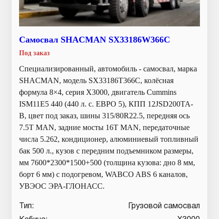
Самосвал SHACMAN SX33186W366C
Под заказ
Специализированный, автомобиль - самосвал, марка
SHACMAN, модель SX33186T366С, колёсная
формула 8×4, серия X3000, двигатель Cummins
ISM11E5 440 (440 л. с. ЕВРО 5), КПП 12JSD200TA-
В, цвет под заказ, шины 315/80R22.5, передняя ось
7.5T MAN, задние мосты 16T MAN, передаточные
числа 5.262, кондиционер, алюминиевый топливный
бак 500 л., кузов с передним подъемником размеры,
мм 7600*2300*1500+500 (толщина кузова: дно 8 мм,
борт 6 мм) с подогревом, WABCO ABS 6 каналов,
УВЭОС ЭРА-ГЛОНАСС.
Тип:
Грузовой самосвал