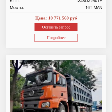
КПП:
12JSDX240TA
Мосты:
16T MAN
Цена:
10 771 560
руб
Оставить запрос
Подробнее