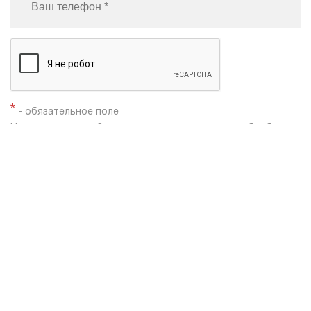
*
- обязательное поле
Нажимая кнопку «Заказать», я даю согласие на
обработку
моих персональных данных
Заказать звонок
Shacman X3000
Shacman X6000
Автобетоносмесители Shacman
Каталог техники
Самосвалы Shacman