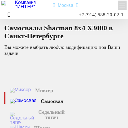
Москва
Заказать звонок
+7 (914) 588-20-02
Главная
Каталог техники
Самосвал
Самосвалы Shacman 8x4 X3000 в
Shacman X3000
Shacman X6000
Санкт-Петербурге
Миксер
Вы можете выбрать любую модификацию под Ваши
Самосвал
задачи
Седельный тягач
Шасси
Shacman X6000
Миксер
Типы:
самосвал
,
седельный тягач
,
шасси
,
миксер
.
Самосвал
Назначение: для перевозки сыпучих грузов; для перевозки
посредством полуприцепной техники грузов и оборудования;
Седельный
для установки на грузовую платформу различного
тягач
оборудования для коммунального и сельского хозяйства.