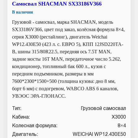
Самосвал SHACMAN SX33186V366
В наличии
Грузовой - самосвал, марка SHACMAN, модель
SX33186V366, цвет под заказ, колёсная формула 8×4,
серия X3000 (рестайлинг), двигатель Weichai
WP12.430E50 (423 л. с. ЕВРО 5), КПП 12JSD220TA-
В, шины 315/80R22.5, передняя ось 7.5T MAN,
задние мосты 16T MAN, передаточное число 5.262,
кондиционер, топливный бак 600 л., кузов с
передним подъемником, размеры в мм
7600*2300*1500+500 (толщина кузова: дно 8 мм,
борт 6 мм) с подогревом, WABCO ABS 6 каналов,
УВЭОС ЭРА-ГЛОНАСС.
Тип:
Грузовой самосвал
Кабина:
X3000
Колесная формула:
8×4
Двигатель:
WEICHAI WP12.430E50