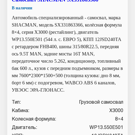
В наличии
Автомобиль специализированный - самосвал, марка
SHACMAN, модель SX331863366, колёсная формула
8×4, серия X3000 (рестайлинг), двигатель
WP13.550E501 (544 л. с. ЕВРО 5), КПП 12JSD240TA
с ретардером FHB400, шины 315/80R22.5, передняя
ось 9.5T MAN, задние мосты 16T MAN,
передаточное число 5.262, кондиционер, топливный
бак 600 л., кузов с передним подъемником, размеры в
мм 7600*2300*1500+500 (толщина кузова: дно 8 мм,
борт 6 мм) с подогревом, WABCO ABS 6 каналов,
УВЭОС ЭРА-ГЛОНАСС.
Тип:
Грузовой самосвал
Кабина:
X3000
Колесная формула:
8×4
Двигатель:
WP13.550E501