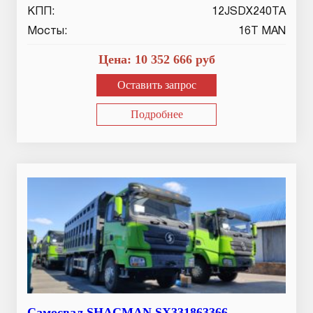
КПП:
12JSDX240TA
Мосты:
16T MAN
Цена:
10 352 666
руб
Оставить запрос
Подробнее
Самосвал SHACMAN SX331863366