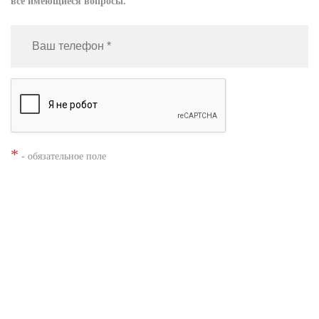
все имеющиеся вопросы.
*
- обязательное поле
Нажимая кнопку «Заказать», я даю согласие на
обработку моих
персональных данных
Заказать звонок
Shacman X3000