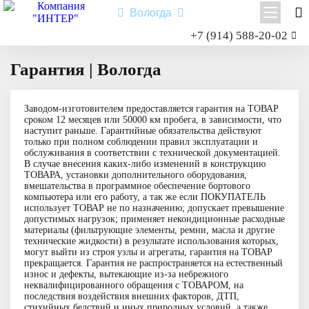
Вологда
Заказать звонок
+7 (914) 588-20-02
Главная
Гарантия
Shacman X3000
Гарантия | Вологда
Shacman X6000
Миксер
Заводом-изготовителем предоставляется гарантия на ТОВАР
Самосвал
сроком 12 месяцев или 50000 км пробега, в зависимости, что
наступит раньше. Гарантийные обязательства действуют
Седельный тягач
только при полном соблюдении правил эксплуатации и
обслуживания в соответствии с технической документацией.
Шасси
В случае внесения каких-либо изменений в конструкцию
ТОВАРА, установки дополнительного оборудования,
вмешательства в программное обеспечение бортового
компьютера или его работу, а так же если ПОКУПАТЕЛЬ
использует ТОВАР не по назначению; допускает превышение
Shacman X6000
допустимых нагрузок; применяет некондиционные расходные
материалы (фильтрующие элементы, ремни, масла и другие
Типы:
самосвал
,
седельный тягач
,
шасси
,
миксер
.
технические жидкости) в результате использования которых,
могут выйти из строя узлы и агрегаты, гарантия на ТОВАР
Назначение: для перевозки сыпучих грузов; для перевозки
прекращается. Гарантия не распространяется на естественный
посредством полуприцепной техники грузов и оборудования;
износ и дефекты, вытекающие из-за небрежного
для установки на грузовую платформу различного
неквалифицированного обращения с ТОВАРОМ, на
оборудования для коммунального и сельского хозяйства.
последствия воздействия внешних факторов, ДТП,
стихийных бедствий и иных природных условий, а также