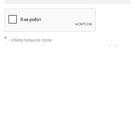
*
- обязательное поле
Нажимая кнопку «Заказать», я даю согласие на
обработку
моих персональных данных
Заказать звонок
Shacman X3000
Shacman X6000
Автобетоносмесители Shacman
Каталог техники
Самосвалы Shacman
Тягачи седельные Shacman