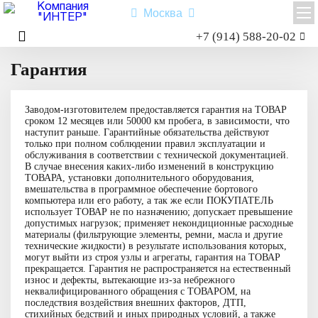
Москва
Заказать звонок
+7 (914) 588-20-02
Главная
Гарантия
Гарантия
Shacman X3000
Shacman X6000
Миксер
Заводом-изготовителем предоставляется гарантия на ТОВАР
Самосвал
сроком 12 месяцев или 50000 км пробега, в зависимости, что
наступит раньше. Гарантийные обязательства действуют
Седельный тягач
только при полном соблюдении правил эксплуатации и
Шасси
обслуживания в соответствии с технической документацией.
В случае внесения каких-либо изменений в конструкцию
ТОВАРА, установки дополнительного оборудования,
вмешательства в программное обеспечение бортового
компьютера или его работу, а так же если ПОКУПАТЕЛЬ
Shacman X6000
использует ТОВАР не по назначению; допускает превышение
допустимых нагрузок; применяет некондиционные расходные
материалы (фильтрующие элементы, ремни, масла и другие
Типы:
самосвал
,
седельный тягач
,
шасси
,
миксер
.
технические жидкости) в результате использования которых,
Назначение: для перевозки сыпучих грузов; для перевозки
могут выйти из строя узлы и агрегаты, гарантия на ТОВАР
посредством полуприцепной техники грузов и оборудования;
прекращается. Гарантия не распространяется на естественный
для установки на грузовую платформу различного
износ и дефекты, вытекающие из-за небрежного
оборудования для коммунального и сельского хозяйства.
неквалифицированного обращения с ТОВАРОМ, на
последствия воздействия внешних факторов, ДТП,
стихийных бедствий и иных природных условий, а также